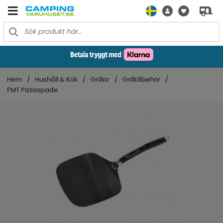
Hem
Hushåll & Kök
Grillar
Grilltillbehör
FMT Pizzaspade