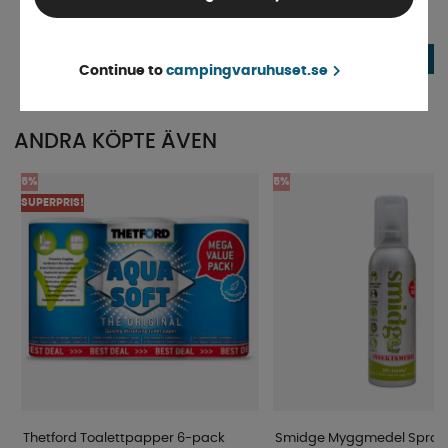
Finns i lager
Finns i lager
134 kr
29 kr
KÖP!
Continue to
campingvaruhuset.se
ANDRA KÖPTE ÄVEN
5%
5%
SUPERPRIS!
Thetford Toalettpapper 6-pack
Smidge Myggmedel Spray 