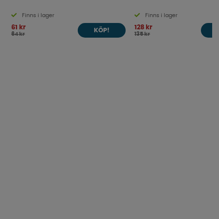
Finns i lager
Finns i lager
61 kr
128 kr
KÖP!
64 kr
135 kr