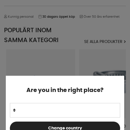
Kunnig personal
30 dagars öppet köp
Över 50 års erfarenhet
POPULÄRT INOM
SAMMA KATEGORI
SE ALLA PRODUKTER
Are you in the right place?
Cadac Snabbkoppling till grill 8mm
Slangklämma Rostfritt 10
Change country