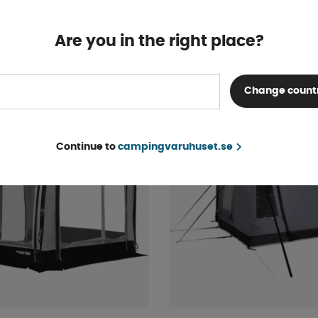
Finns i lager
Are you in the right place?
fr. 18 999 kr
KÖP!
Change count
Continue to
campingvaruhuset.se