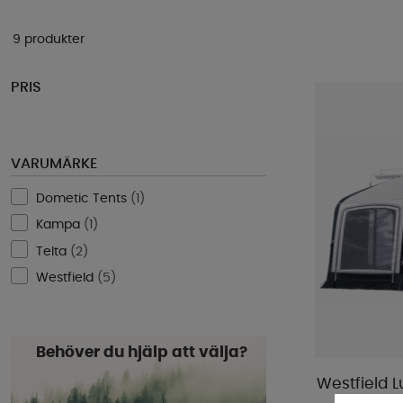
9 produkter
PRIS
VARUMÄRKE
Dometic Tents
(
1
)
Kampa
(
1
)
Telta
(
2
)
Westfield
(
5
)
Behöver du hjälp att välja?
Westfield L