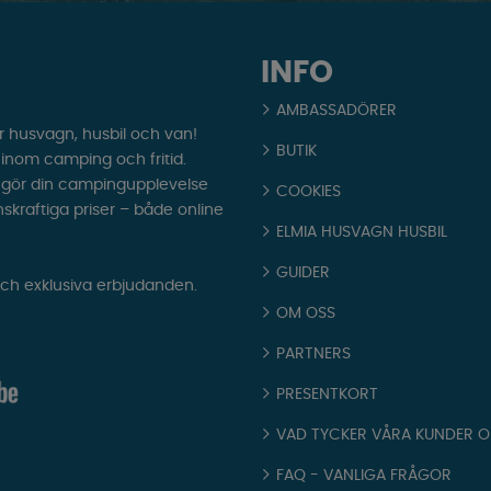
INFO
AMBASSADÖRER
r husvagn, husbil och van!
BUTIK
t inom camping och fritid.
som gör din campingupplevelse
COOKIES
nskraftiga priser – både online
ELMIA HUSVAGN HUSBIL
GUIDER
och exklusiva erbjudanden.
OM OSS
PARTNERS
PRESENTKORT
VAD TYCKER VÅRA KUNDER 
FAQ - VANLIGA FRÅGOR