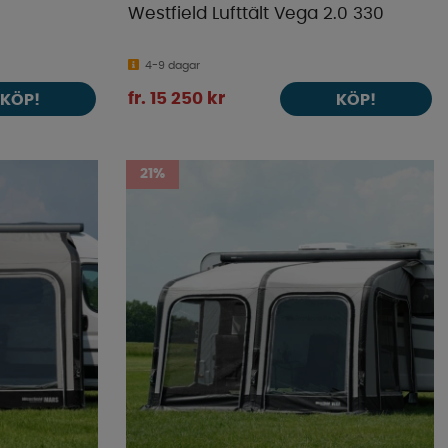
Westfield Lufttält Vega 2.0 330
4-9 dagar
fr. 15 250 kr
KÖP!
KÖP!
21%