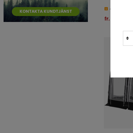
4-9 dagar
KONTAKTA KUNDTJÄNST
fr. 15 730 kr