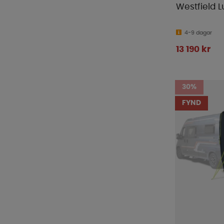
Westfield L
4-9 dagar
13 190 kr
30%
FYND