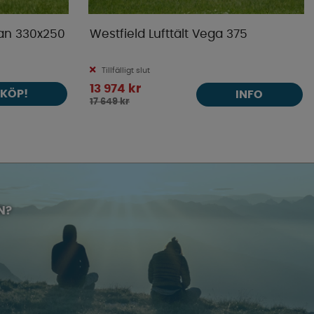
Van 330x250
Westfield Lufttält Vega 375
Tillfälligt slut
13 974 kr
KÖP!
INFO
17 649 kr
N?