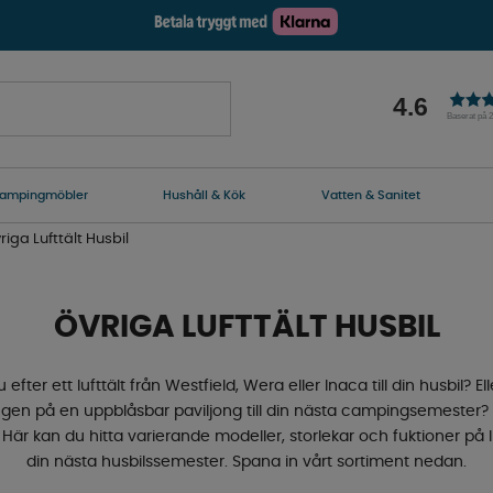
4.6
Baserat på 
ampingmöbler
Hushåll & Kök
Vatten & Sanitet
riga Lufttält Husbil
ÖVRIGA LUFTTÄLT HUSBIL
 efter ett lufttält från Westfield, Wera eller Inaca till din husbil? El
gen på en uppblåsbar paviljong till din nästa campingsemester?
! Här kan du hitta varierande modeller, storlekar och fuktioner på luf
din nästa husbilssemester. Spana in vårt sortiment nedan.