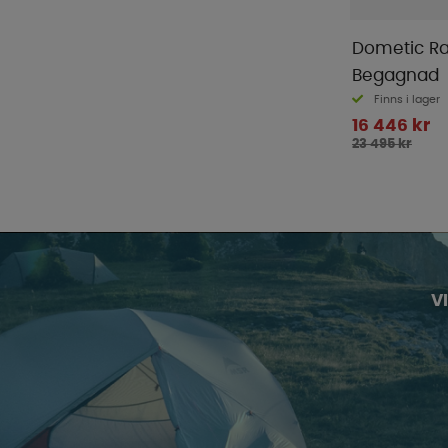
Dometic Ral
Begagnad
Finns i lager
16 446 kr
23 495 kr
V