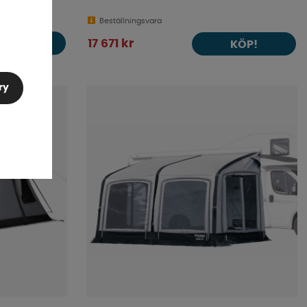
Beställningsvara
KÖP!
17 671 kr
KÖP!
ry