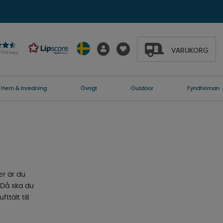
VARUKORG
27016 betyg
Hem & Inredning
Övrigt
Outdoor
Fyndhörnan
ler är du
 Då ska du
ttält till