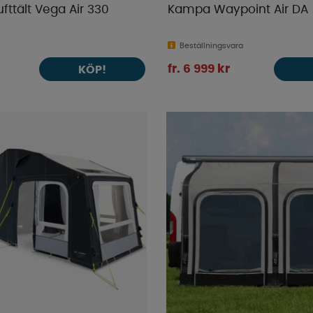
ufttält Vega Air 330
Kampa Waypoint Air DA
Beställningsvara
fr. 6 999 kr
KÖP!