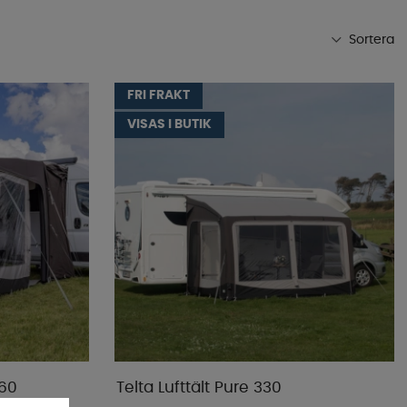
Sortera
Mest populära
FRI FRAKT
Butikens favoriter
VISAS I BUTIK
Namn A-Ö
Namn Ö-A
Lägsta pris
Högsta pris
Varumärke
Publiceringsdatum
260
Telta Lufttält Pure 330