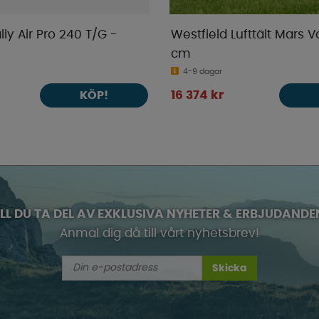
ly Air Pro 240 T/G -
Westfield Lufttält Mars 
cm
4-9 dagar
16 374 kr
KÖP!
ILL DU TA DEL AV EXKLUSIVA NYHETER & ERBJUDANDE
Anmäl dig då till vårt nyhetsbrev!
Skicka