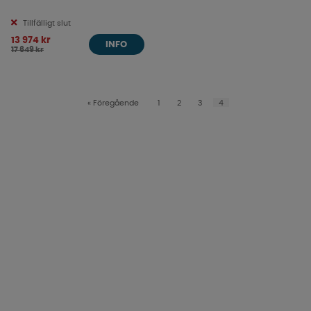
Tillfälligt slut
13 974 kr
INFO
17 649 kr
«
Föregående
1
2
3
4