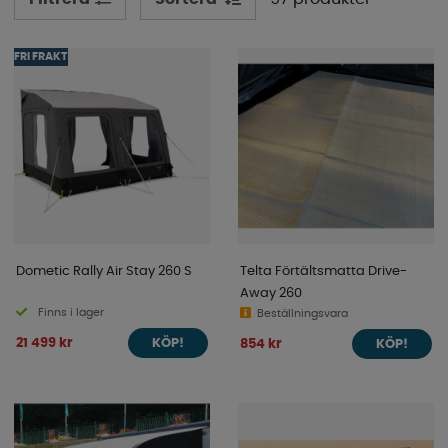
idag!
FRI FRAKT
Dometic Rally Air Stay 260 S
Telta Förtältsmatta Drive-
Away 260
Finns i lager
Beställningsvara
21 499 kr
854 kr
KÖP!
KÖP!