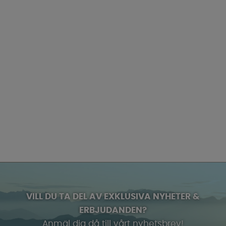
VILL DU TA DEL AV EXKLUSIVA NYHETER &
ERBJUDANDEN?
Anmäl dig då till vårt nyhetsbrev!