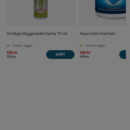
Smidge Myggmedel Spray 75 ml
Aqua Kem Sachets
Finns i lager
Finns i lager
128 kr
160 kr
KÖP!
135 kr
168 kr