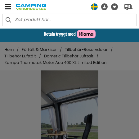
Hem
Förtält & Markiser
Tillbehör-Reservdelar
Tillbehör Lufttält
Dometic Tillbehör Lufttält
Kampa Thermotak Motor Ace 400 XL Limited Edition