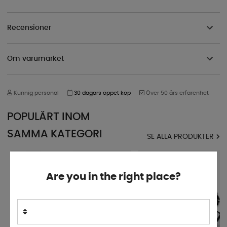
Recensioner
Om varumärket
Kunnig personal
30 dagars öppet köp
Över 50 års erfarenhet
POPULÄRT INOM
SAMMA KATEGORI
SE ALLA PRODUKTER
Are you in the right place?