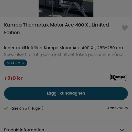
Kampa Thermotak Motor Ace 400 XL Limited
Edition
Innertak till luftältet Kampa Motor Ace 400 XL, 265-280 cm.
Specialsytt för att passa just till det taket, passar inte något
annat tält eller annan storlek.
1 210
kr
Lägg i kundvagnen
Artnr:
70698
Färre än 5 ( i lager )
Produktinformation