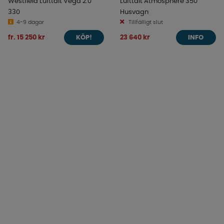
Westfield Lufttält Vega 2.0
Lufttält Atmosphere 350
330
Husvagn
4-9 dagar
Tillfälligt slut
fr. 15 250 kr
23 640 kr
KÖP!
INFO