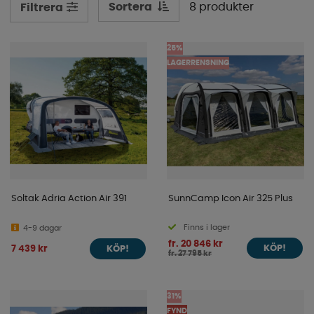
Sortera
8 produkter
Filtrera
25%
LAGERRENSNING
Soltak Adria Action Air 391
SunnCamp Icon Air 325 Plus
Finns i lager
4-9 dagar
fr. 20 846 kr
7 439 kr
KÖP!
KÖP!
fr. 27 795 kr
31%
FYND