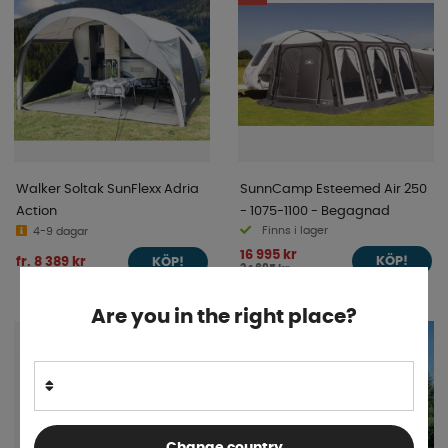
Walker Soltak SunFlexx Adria
SunnCamp Esteemed Air 250
Action
- 1075-1100 - Begagnad
Finns i lager
4-9 dagar
16 995 kr
fr. 8 389 kr
KÖP!
KÖP!
24 695 kr
Are you in the right place?
Change country