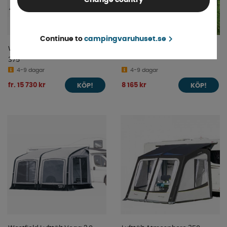
Continue to
campingvaruhuset.se
Westfield Lufttält Vega 2.0
Ventura Luftsoltak Sol 400
375
4-9 dagar
4-9 dagar
fr. 15 730 kr
8 165 kr
KÖP!
KÖP!