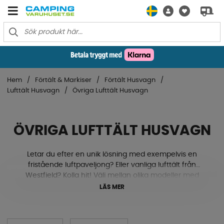
Hem
Förtält & Markiser
Förtält Husvagn
Lufttält Husvagn
Övriga Lufttält Husvagn
ÖVRIGA LUFTTÄLT HUSVAGN
Letar du efter en unik lösning med exempelvis en
fristående luftpaveljong? Eller vanliga lufttält från
Westfield? Kolla hit! Välj mellan olika modeller med
smidiga uppblåsbara lösningar för att slippa krångla
LÄS MER
nästa gång du ska göra snabba stopp på
campingsemestern.