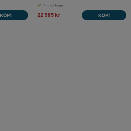
Finns i lager
22 985 kr
KÖP!
KÖP!