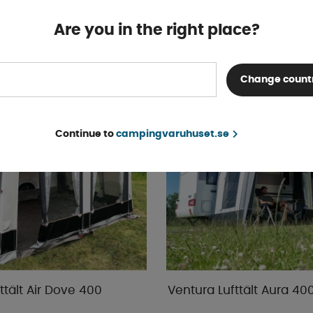
r
7 120 kr
KÖP!
Are you in the right place?
FRI FRAKT
Change count
Continue to
campingvaruhuset.se
ttält Air Dove 400
Ventura Lufttält Aura 40