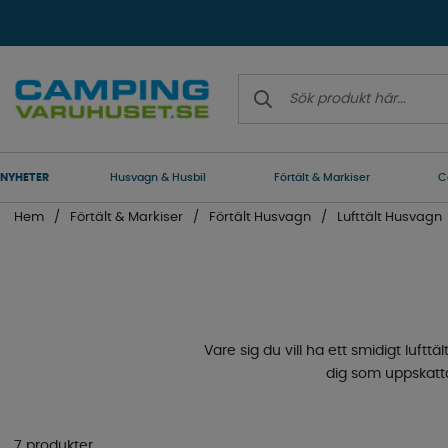
NYHETER
Husvagn & Husbil
Förtält & Markiser
C
Hem
Förtält & Markiser
Förtält Husvagn
Lufttält Husvagn
Vare sig du vill ha ett smidigt lufttä
dig som uppskattar
7 produkter