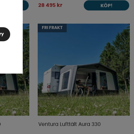
28 495 kr
KÖP!
KÖP!
FRI FRAKT
ry
0
Ventura Lufttält Aura 330