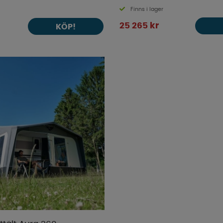
Finns i lager
25 265 kr
KÖP!