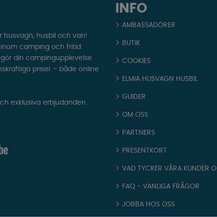
INFO
AMBASSADÖRER
r husvagn, husbil och van!
BUTIK
t inom camping och fritid.
som gör din campingupplevelse
COOKIES
nskraftiga priser – både online
ELMIA HUSVAGN HUSBIL
GUIDER
och exklusiva erbjudanden.
OM OSS
PARTNERS
PRESENTKORT
VAD TYCKER VÅRA KUNDER 
FAQ - VANLIGA FRÅGOR
JOBBA HOS OSS