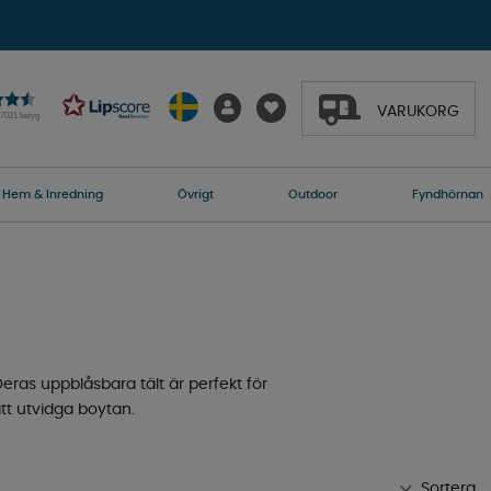
VARUKORG
27021 betyg
Hem & Inredning
Övrigt
Outdoor
Fyndhörnan
! Deras uppblåsbara tält är perfekt för
att utvidga boytan.
Sortera