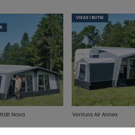
VISAS I BUTIK
IK
ttält Nova
Ventura Air Annex
4-9 dagar