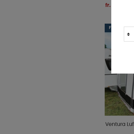
fr. 28 290 k
FRI FRAKT
Ventura Luf