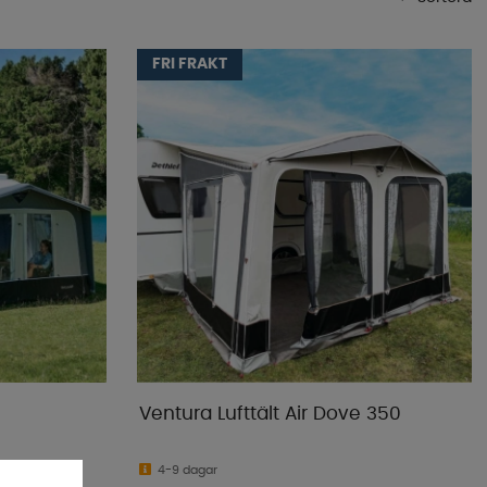
Mest populära
FRI FRAKT
Butikens favoriter
Namn A-Ö
Namn Ö-A
Lägsta pris
Högsta pris
Varumärke
Publiceringsdatum
Ventura Lufttält Air Dove 350
4-9 dagar