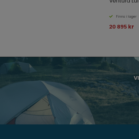
Ventura Luf
Finns i lager
20 895 kr
V