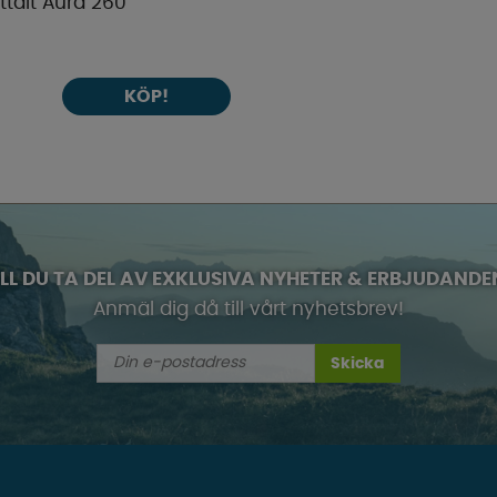
ttält Aura 260
KÖP!
ILL DU TA DEL AV EXKLUSIVA NYHETER & ERBJUDANDE
Anmäl dig då till vårt nyhetsbrev!
Skicka