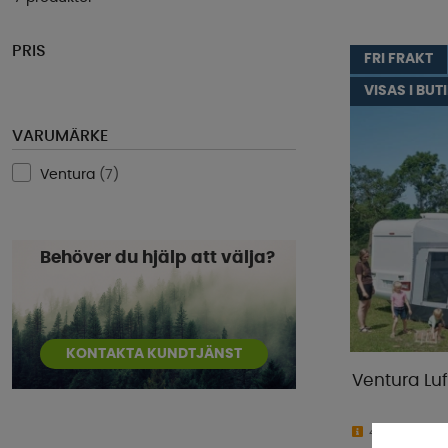
PRIS
FRI FRAKT
VISAS I BUT
VARUMÄRKE
Ventura
(
7
)
Behöver du hjälp att välja?
KONTAKTA KUNDTJÄNST
Ventura Luf
4-9 dagar