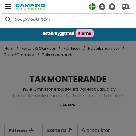
Hem
Förtält & Markiser
Markiser
Husbilsmarkiser
Thule/Omnistor
Takmonterande
TAKMONTERANDE
Thule Omnistor erbjuder ett varierat utbud av
takmonterande markiser för både större och mindre
fordon. Olika längder möjliggör att de kan fästas på en
LÄS MER
mängd
olika husbilar och markisboxen kommer i olika färger för
att integreras snyggt på fordonet.
Sortera
6 produkter
Filtrera