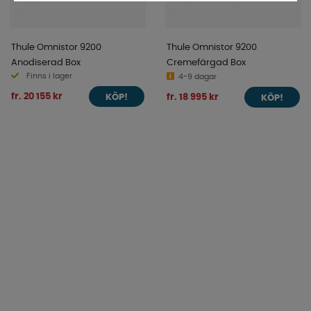
Thule Omnistor 9200
Thule Omnistor 9200
Anodiserad Box
Cremefärgad Box
Finns i lager
4-9 dagar
fr. 20 155 kr
fr. 18 995 kr
KÖP!
KÖP!