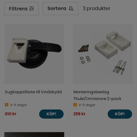
Sortera
3 produkter
Filtrera
Sugkoppsfäste till Vindskydd
Monteringsbeslag
Thule/Omnistore 2-pack
4-9 dagar
4-9 dagar
610 kr
298 kr
KÖP!
KÖP!