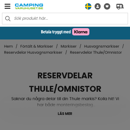
Hem
Förtält & Markiser
Markiser
Husvagnsmarkiser
Reservdelar Husvagnsmarkiser
Reservdelar Thule/Omnistor
RESERVDELAR
THULE/OMNISTOR
Saknar du några delar till din Thule markis? Kolla hit! Vi
har både monteringsbeslag
samt plastbeslag och fotplatta till markisben för att
LÄS MER
komplettera till din markis.