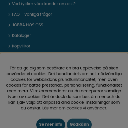
Vad tycker våra kunder om oss?
FAQ - Vanliga frågor
JOBBA HOS OSS
Kataloger
Köpvillkor
Logga in
För att ge dig som besökare en bra upplevelse på siten
KUNDTJÄNST
använder vi cookies. Det handlar dels om helt nödvändiga
cookies för webbsidans grundfunktionalitet, men även
0171-105570
cookies för bättre prestanda, personalisering, funktionalitet
Telefontid vardagar 10:30-15:00
med mera. Vi rekommenderar att du accepterar samtliga
Telefon stängd mellan 12:00-13:00
typer av cookies. Det är dock du som bestämmer och du
kan själv välja att anpassa dina cookie-inställningar som
Skicka e-post
du önskar.
Läs mer om cookies vi använder
.
Vi svarar alltid inom 24 h på vardagar.
Registrera din retur
Se mer info
Godkänn