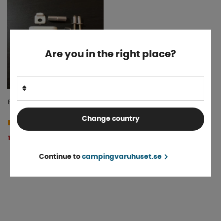
Are you in the right place?
Plastbeslag för markisben
Change country
4-9 dagar
189 kr
KÖP!
Continue to
campingvaruhuset.se