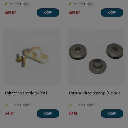
Finns i lager
Finns i lager
289 kr
289 kr
KÖP!
KÖP!
Tältstångsbeslag (3st)
Tätning droppstopp 3-pack
Finns i lager
Finns i lager
54 kr
79 kr
KÖP!
KÖP!