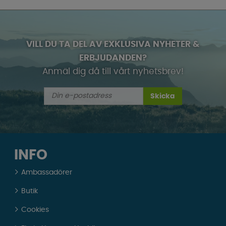
VILL DU TA DEL AV EXKLUSIVA NYHETER &
ERBJUDANDEN?
Anmäl dig då till vårt nyhetsbrev!
Skicka
INFO
Ambassadörer
Butik
Cookies