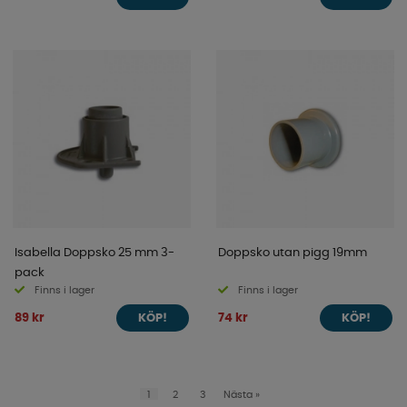
Isabella Doppsko 25 mm 3-
Doppsko utan pigg 19mm
pack
Finns i lager
Finns i lager
89 kr
74 kr
KÖP!
KÖP!
1
2
3
Nästa
»