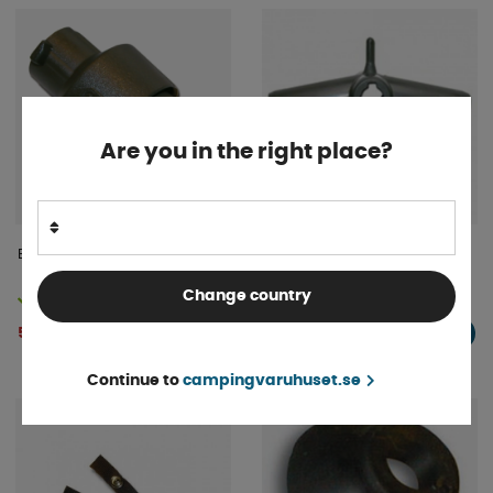
Are you in the right place?
Bajonettkoppl. Fiberm. 26mm
Isabella Nylon Mittkryss 10-18
Change country
Finns i lager
Finns i lager
56 kr
319 kr
KÖP!
KÖP!
Continue to
campingvaruhuset.se