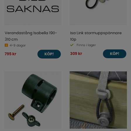
Verandastång Isabella 190-
Isa Link stormuppspännare
310 cm
10p
Finns i lager
4-9 dagar
309 kr
795 kr
KÖP!
KÖP!