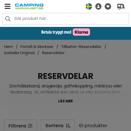
Hem
Förtält & Markiser
Tillbehör-Reservdelar
Isabella Original
Reservdelar
RESERVDELAR
Dörrhållarband, dragkedja, gaffelkoppling, mittkryss eller
ändbeslag. Ja, smådelar kan slitas ut eller komma bort,
men tur då att vi samlat ihop reservdelar som fungerar
LÄS MER
utmärkt till ditt Isabella förtält på ett och samma ställe så
du slipper strul på din nästa husvagns- eller
husbilssemester.
Sortera
61 produkter
Filtrera