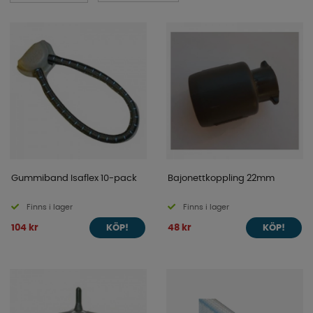
Gummiband Isaflex 10-pack
Bajonettkoppling 22mm
Finns i lager
Finns i lager
104 kr
48 kr
KÖP!
KÖP!