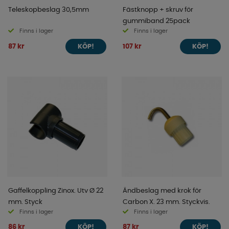
Teleskopbeslag 30,5mm
Fästknopp + skruv för
gummiband 25pack
Finns i lager
Finns i lager
87 kr
107 kr
KÖP!
KÖP!
Gaffelkoppling Zinox. Utv Ø 22
Ändbeslag med krok för
mm. Styck
Carbon X. 23 mm. Styckvis.
Finns i lager
Finns i lager
86 kr
87 kr
KÖP!
KÖP!