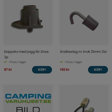
Doppsko med pigg för Zinox
Ändbeslag m. krok 25mm 3st
3p
Finns i lager
Finns i lager
87 kr
150 kr
KÖP!
KÖP!