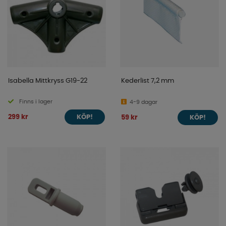
Isabella Mittkryss G19-22
Kederlist 7,2 mm
Finns i lager
4-9 dagar
299 kr
59 kr
KÖP!
KÖP!