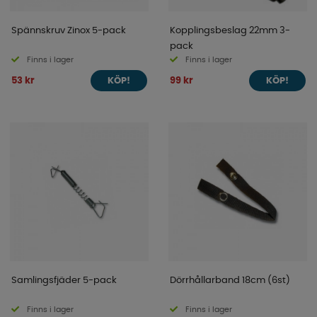
Spännskruv Zinox 5-pack
Kopplingsbeslag 22mm 3-
pack
Finns i lager
Finns i lager
53 kr
99 kr
KÖP!
KÖP!
Samlingsfjäder 5-pack
Dörrhållarband 18cm (6st)
Finns i lager
Finns i lager