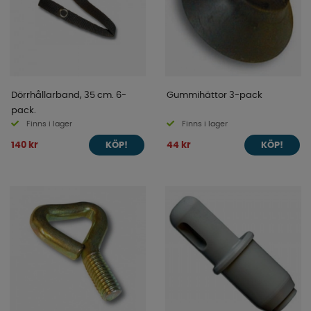
Dörrhållarband, 35 cm. 6-
Gummihättor 3-pack
pack.
Finns i lager
Finns i lager
140 kr
44 kr
KÖP!
KÖP!