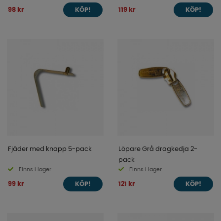
98 kr
119 kr
KÖP!
KÖP!
Fjäder med knapp 5-pack
Löpare Grå dragkedja 2-
pack
Finns i lager
Finns i lager
99 kr
121 kr
KÖP!
KÖP!