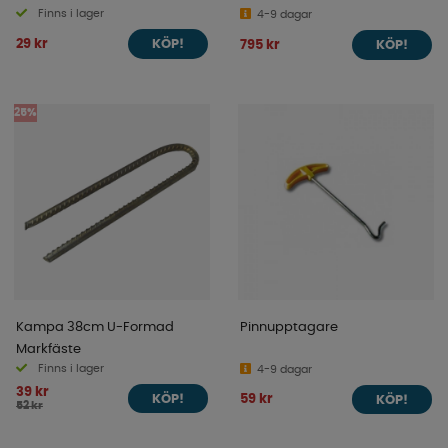
Finns i lager
4-9 dagar
29 kr
795 kr
KÖP!
KÖP!
25%
Kampa 38cm U-Formad
Pinnupptagare
Markfäste
Finns i lager
4-9 dagar
39 kr
59 kr
KÖP!
KÖP!
52 kr