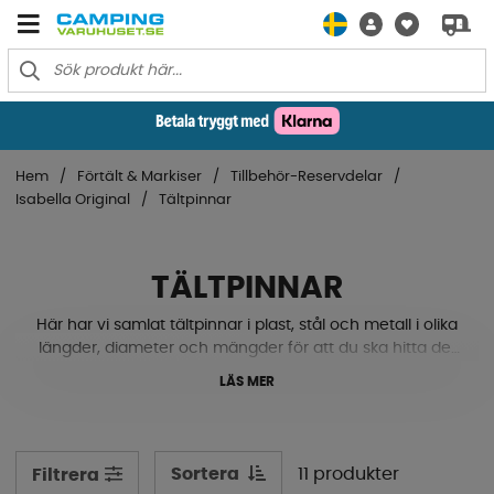
Hem
Förtält & Markiser
Tillbehör-Reservdelar
Isabella Original
Tältpinnar
TÄLTPINNAR
Här har vi samlat tältpinnar i plast, stål och metall i olika
längder, diameter och mängder för att du ska hitta det
just du behöver till ditt förtält. Vi har även pinnupptagare
LÄS MER
för att nedmonteringen ska gå så snabbt och smidigt
som möjligt!
Sortera
11 produkter
Filtrera