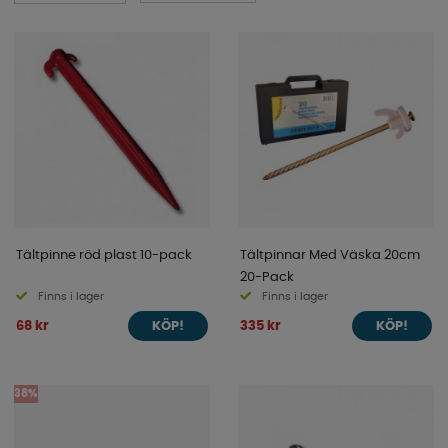
Tältpinne röd plast 10-pack
Tältpinnar Med Väska 20cm
20-Pack
Finns i lager
Finns i lager
68 kr
335 kr
KÖP!
KÖP!
38%