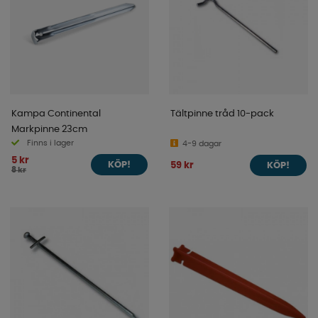
Kampa Continental
Tältpinne tråd 10-pack
Markpinne 23cm
Finns i lager
4-9 dagar
5 kr
59 kr
KÖP!
KÖP!
8 kr