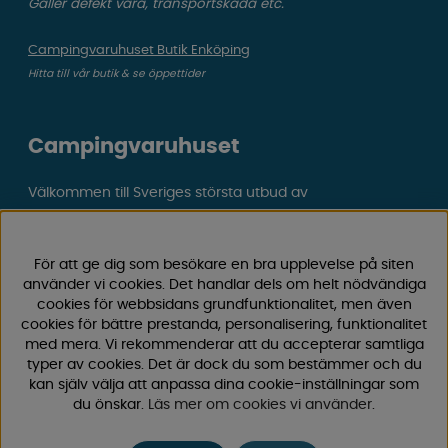
Gäller defekt vara, transportskada etc.
Campingvaruhuset Butik Enköping
Hitta till vår butik & se öppettider
Campingvaruhuset
Välkommen till Sveriges största utbud av
campingtillbehör för husvagn, husbil och van! Med över
50 års erfarenhet är vi din självklara partner för allt inom
camping och fritid.
För att ge dig som besökare en bra upplevelse på siten
Hos oss hittar du allt från reservdelar till smarta tillbehör
använder vi cookies. Det handlar dels om helt nödvändiga
cookies för webbsidans grundfunktionalitet, men även
som gör din campingupplevelse smidigare och roligare.
cookies för bättre prestanda, personalisering, funktionalitet
Vi erbjuder hög kvalitet och konkurrenskraftiga priser –
med mera. Vi rekommenderar att du accepterar samtliga
både online och i vår fysiska
butik i Enköping.
typer av cookies. Det är dock du som bestämmer och du
kan själv välja att anpassa dina cookie-inställningar som
Följ oss på Facebook och Instagram för inspiration,
du önskar.
Läs mer om cookies vi använder
.
nyheter och exklusiva erbjudanden. Campinglivet börjar
hos oss!