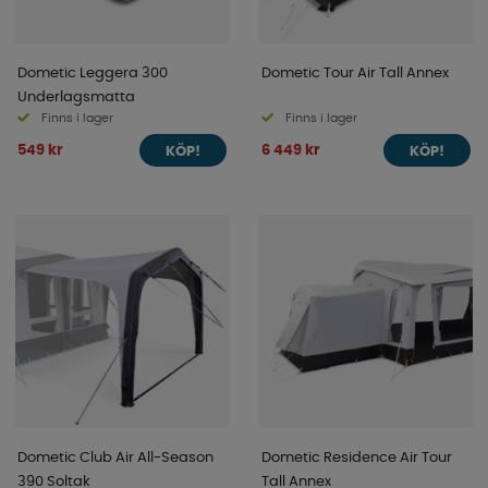
Dometic Leggera 300
Dometic Tour Air Tall Annex
Underlagsmatta
Finns i lager
Finns i lager
549 kr
6 449 kr
KÖP!
KÖP!
Dometic Club Air All-Season
Dometic Residence Air Tour
390 Soltak
Tall Annex