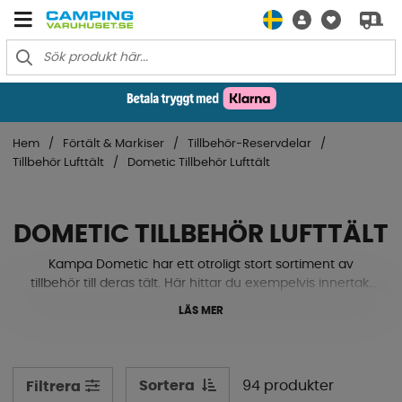
Hem
Förtält & Markiser
Tillbehör-Reservdelar
Tillbehör Lufttält
Dometic Tillbehör Lufttält
DOMETIC TILLBEHÖR LUFTTÄLT
Kampa Dometic har ett otroligt stort sortiment av
tillbehör till deras tält. Här hittar du exempelvis innertak,
förtältsmatta, elpump, impregnering, rengöring,
LÄS MER
stormband, tryckstänger, myggnät, annex, extension
och mycket mer! Det finns måttanpassade tältmattor &
termotak till alla deras tältmodeller. Allt för att du ska få
den ultimata husvagns- eller husbilssemestern! Scrolla
Sortera
94 produkter
Filtrera
ner och utforska sortimentet!