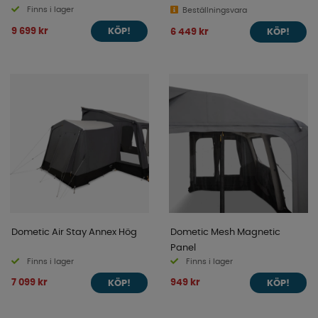
Finns i lager
Beställningsvara
9 699 kr
6 449 kr
KÖP!
KÖP!
Dometic Air Stay Annex Hög
Dometic Mesh Magnetic
Panel
Finns i lager
Finns i lager
7 099 kr
949 kr
KÖP!
KÖP!