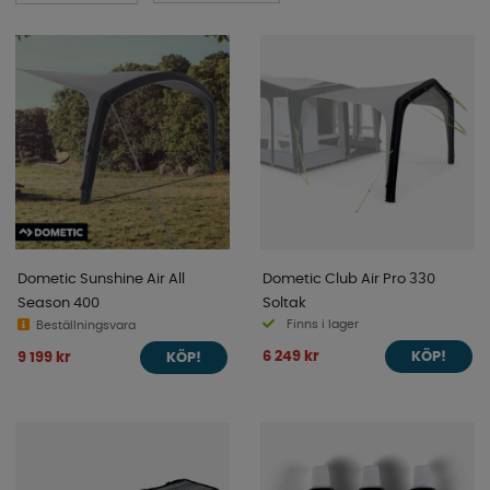
Dometic Sunshine Air All
Dometic Club Air Pro 330
Season 400
Soltak
Finns i lager
Beställningsvara
6 249 kr
9 199 kr
KÖP!
KÖP!