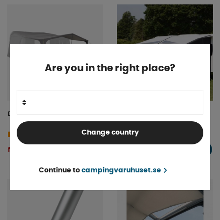
Are you in the right place?
Dometic Residence Air Soltak
Myggnät Dometic Club 440
2021-
Change country
Finns i lager
Beställningsvara
1 315 kr
fr. 3 899 kr
KÖP!
KÖP!
Continue to
campingvaruhuset.se
50%