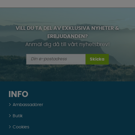
VILL DU TA DEL AV EXKLUSIVA NYHETER &
ERBJUDANDEN?
Anmäl dig då till vårt nyhetsbrev!
Skicka
INFO
Ambassadörer
Butik
Cookies