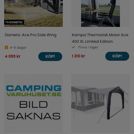
Dometic Ace Pro Side Wing
Kampa Thermotak Motor Ace
400 XL Limited Edition
Finns i lager
4-9 dagar
1 210 kr
4 099 kr
KÖP!
KÖP!