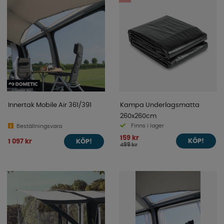
Innertak Mobile Air 361/391
Kampa Underlagsmatta
260x260cm
Finns i lager
Beställningsvara
159 kr
1 097 kr
KÖP!
KÖP!
499 kr