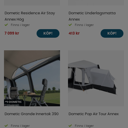
Dometic Residence Air Stay
Dometic Underlagsmatta
Annex Hög
Annex
Finns i lager
Finns i lager
7 099 kr
413 kr
KÖP!
KÖP!
Dometic Grande Innertak 390
Dometic Pop Air Tour Annex
Finns i lager
Finns i lager