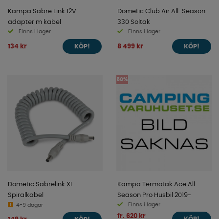
Kampa Sabre Link 12V
Dometic Club Air All-Season
adapter m kabel
330 Soltak
Finns i lager
Finns i lager
134 kr
8 499 kr
KÖP!
KÖP!
50%
Dometic Sabrelink XL
Kampa Termotak Ace All
Spiralkabel
Season Pro Husbil 2019-
Finns i lager
4-9 dagar
fr. 620 kr