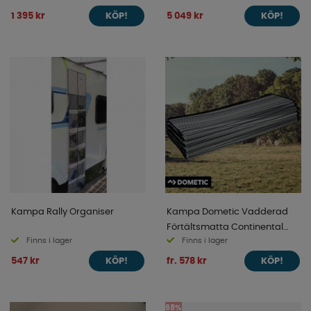
1 395 kr
5 049 kr
KÖP!
KÖP!
Kampa Rally Organiser
Kampa Dometic Vadderad
Förtältsmatta Continental
Finns i lager
Finns i lager
Leggera
547 kr
fr. 578 kr
KÖP!
KÖP!
68%