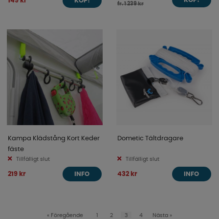
149 kr
KÖP!
KÖP!
fr. 1 239 kr
Kampa Klädstång Kort Keder
Dometic Tältdragare
fäste
Tillfälligt slut
Tillfälligt slut
219 kr
432 kr
INFO
INFO
«
Föregående
1
2
3
4
Nästa
»