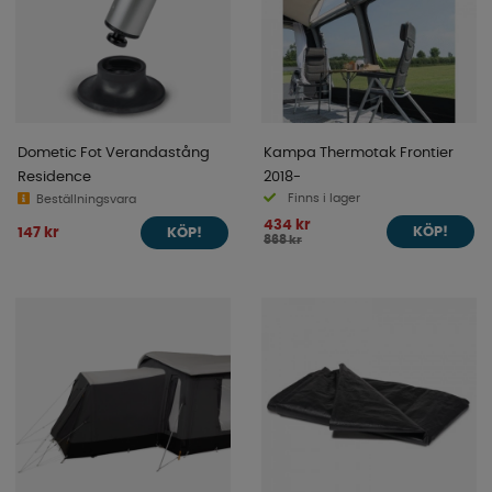
Dometic Fot Verandastång
Kampa Thermotak Frontier
Residence
2018-
Finns i lager
Beställningsvara
434 kr
147 kr
KÖP!
KÖP!
868 kr