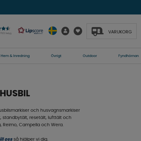
VARUKORG
27021 betyg
Hem & Inredning
Övrigt
Outdoor
Fyndhörnan
HUSBIL
t, husbilsmarkiser och husvagnsmarkiser
 standbytält, resetält, lufttält och
pa, Reimo, Campella och Wera.
ill oss
så hjälper vi dig.