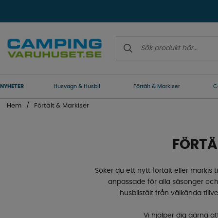
NYHETER
Husvagn & Husbil
Förtält & Markiser
C
Hem
Förtält & Markiser
FÖRTÄ
Söker du ett nytt förtält eller markis
anpassade för alla säsonger och til
husbilstält från välkända ti
Vi hjälper dig gärna at