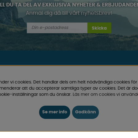
ILL DU TA DEL AV EXKLUSIVA NYHETER & ERBJUDANDE
Anmäl dig då till vårt nyhetsbrev!
Skicka
INFO
AMBASSADÖRER
nder vi cookies. Det handlar dels om helt nödvändiga cookies för
r husvagn, husbil och van!
ommenderar att du accepterar samtliga typer av cookies. Det är d
BUTIK
okie-inställningar som du önskar.
Läs mer om cookies vi använd
t inom camping och fritid.
som gör din campingupplevelse
COOKIES
nskraftiga priser – både online
Se mer info
Godkänn
ELMIA HUSVAGN HUSBIL
GUIDER
och exklusiva erbjudanden.