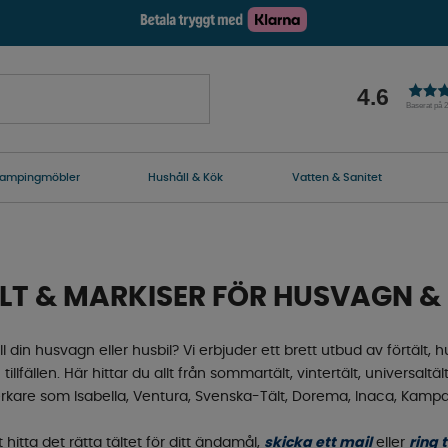
4.6
Baserat på 
ampingmöbler
Hushåll & Kök
Vatten & Sanitet
LT & MARKISER FÖR HUSVAGN & 
 till din husvagn eller husbil? Vi erbjuder ett brett utbud av förtäl
lfällen. Här hittar du allt från sommartält, vintertält, universaltält,
llverkare som Isabella, Ventura, Svenska-Tält, Dorema, Inaca, Kam
t hitta det rätta tältet för ditt ändamål,
skicka ett mail
eller
ring t