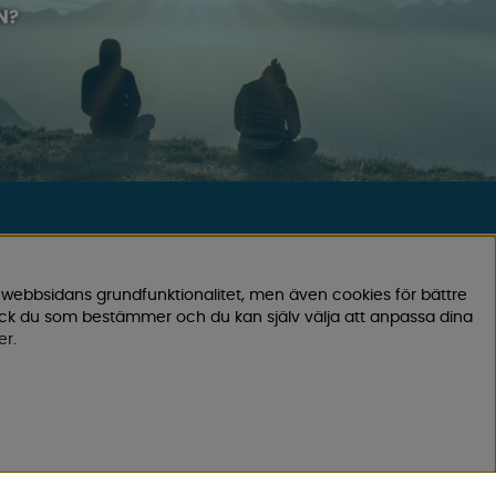
N?
KUNDTJÄNST
0171-105570
 webbsidans grundfunktionalitet, men även cookies för bättre
Telefontid vardagar 10:30-15:00
ock du som bestämmer och du kan själv välja att anpassa dina
er
.
Telefon stängd mellan 12:00-13:00
Skicka e-post
Vi svarar alltid inom 24 h på vardagar.
Registrera din retur
Gäller ångrat köp & felbeställning.