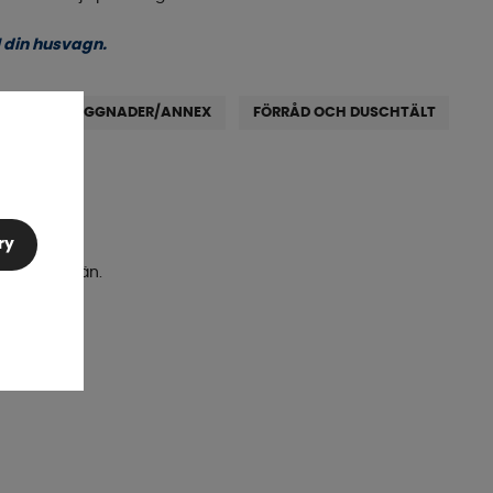
l din husvagn.
D
UTBYGGNADER/ANNEX
FÖRRÅD OCH DUSCHTÄLT
AK
st nu.
ry
rtimentent än.
BIL
?