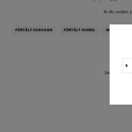
Är du osäker 
FÖRTÄLT HUSVAGN
FÖRTÄLT HUSBIL
MARKISER
Ö
Tyvär
De är antinge
Vill