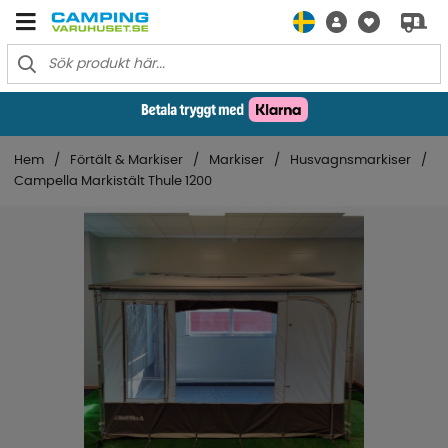
Hem
Förtält & Markiser
Markiser
Husvagnsmarkiser
Campella Markistält Thule 1200