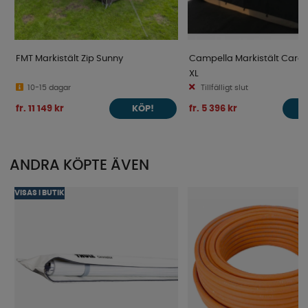
FMT Markistält Zip Sunny
Campella Markistält Cara
XL
10-15 dagar
Tillfälligt slut
fr. 11 149 kr
fr. 5 396 kr
KÖP!
ANDRA KÖPTE ÄVEN
VISAS I BUTIK