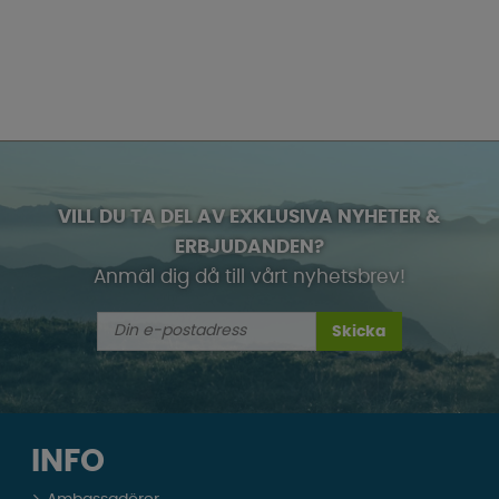
VILL DU TA DEL AV EXKLUSIVA NYHETER &
ERBJUDANDEN?
Anmäl dig då till vårt nyhetsbrev!
Skicka
INFO