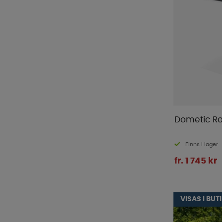
Dometic Ra
Finns i lager
fr. 1 745 kr
VISAS I BUT