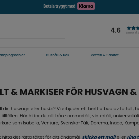
4.6
Baserat på 
ampingmöbler
Hushåll & Kök
Vatten & Sanitet
LT & MARKISER FÖR HUSVAGN & 
 till din husvagn eller husbil? Vi erbjuder ett brett utbud av förtäl
lfällen. Här hittar du allt från sommartält, vintertält, universaltält,
llverkare som Isabella, Ventura, Svenska-Tält, Dorema, Inaca, Kam
t hitta det rätta tältet för ditt ändamål,
skicka ett mail
eller
ring t