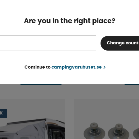
Are you in the right place?
Change count
otak Rally
Kampa Termotak Rally Pr
2019-
Continue to
campingvaruhuset.se
Finns i lager
fr. 361 kr
KÖP!
fr. 721 kr
IK