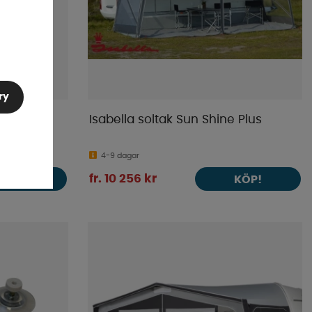
ry
o Husbil
Isabella soltak Sun Shine Plus
4-9 dagar
fr. 10 256 kr
KÖP!
KÖP!