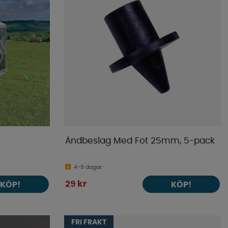
Ändbeslag Med Fot 25mm, 5-pack
4-9 dagar
29 kr
KÖP!
KÖP!
FRI FRAKT