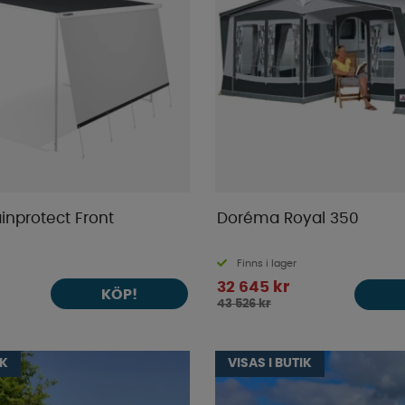
inprotect Front
Doréma Royal 350
Finns i lager
32 645 kr
KÖP!
43 526 kr
IK
VISAS I BUTIK