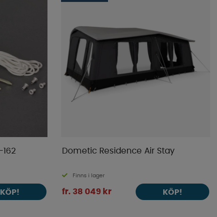
-162
Dometic Residence Air Stay
Finns i lager
fr. 38 049 kr
KÖP!
KÖP!