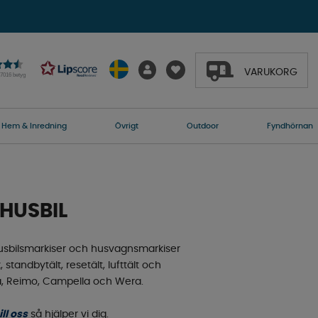
VARUKORG
27016 betyg
Hem & Inredning
Övrigt
Outdoor
Fyndhörnan
HUSBIL
t, husbilsmarkiser och husvagnsmarkiser
 standbytält, resetält, lufttält och
pa, Reimo, Campella och Wera.
ill oss
så hjälper vi dig.