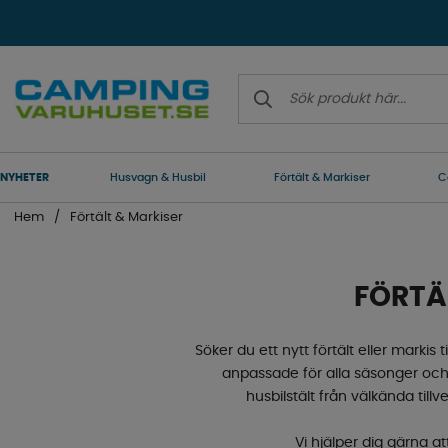
NYHETER
Husvagn & Husbil
Förtält & Markiser
C
Hem
Förtält & Markiser
FÖRTÄ
Söker du ett nytt förtält eller markis
anpassade för alla säsonger och til
husbilstält från välkända ti
Vi hjälper dig gärna at