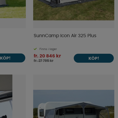
SunnCamp Icon Air 325 Plus
Finns i lager
fr. 20 846 kr
KÖP!
KÖP!
fr. 27 795 kr