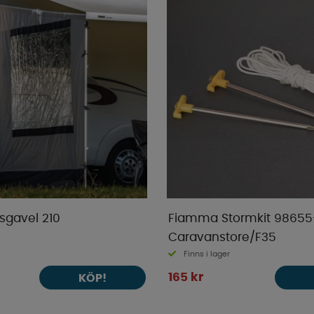
sgavel 210
Fiamma Stormkit 98655
Caravanstore/F35
Finns i lager
165 kr
KÖP!