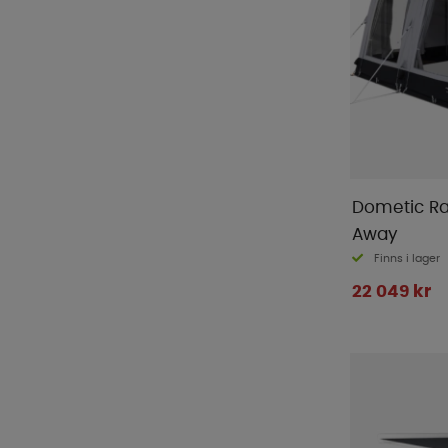
Royal Camping
(
2
)
SunnCamp
(
3
)
Svenska-Tält
(
16
)
Svenska-Tält Standby
(
10
)
Telta
(
22
)
Thule
(
9
)
Ventura
(
22
)
Dometic Ral
Walker Campingstyle
(
15
)
Away
WeCamp
(
5
)
Finns i lager
Wera
(
1
)
22 049 kr
Westfield
(
6
)
Wigo
(
3
)