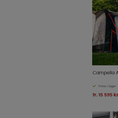
Campella A
Finns i lager
fr. 15 595 k