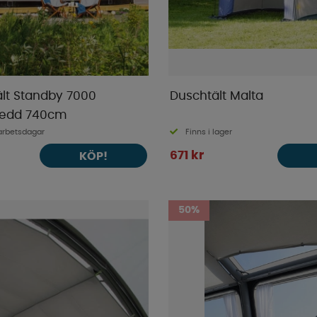
lt Standby 7000
Duschtält Malta
redd 740cm
arbetsdagar
Finns i lager
671 kr
KÖP!
50%