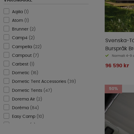
VARUMÄRKE
Aqiila
(
1
)
Atom
(
1
)
Brunner
(
2
)
Camp4
(
2
)
Svenska-Tä
Campella
(
22
)
Burspråk B
Campout
(
7
)
Normalt 4-9 
Carbest
(
1
)
96 590 kr
Dometic
(
16
)
Dometic Tent Accessories
(
39
)
50%
Dometic Tents
(
47
)
Dorema Air
(
2
)
Doréma
(
84
)
Easy Camp
(
10
)
Eurotrail
(
3
)