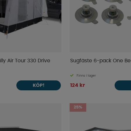
ly Air Tour 330 Drive
Sugfäste 6-pack One B
Finns i lager
124 kr
KÖP!
25%