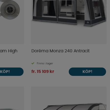
eam High
Doréma Monza 240 Antracit
Finns i lager
fr. 15 109 kr
KÖP!
KÖP!