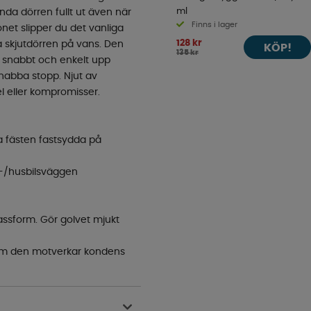
ml
nda dörren fullt ut även när
Finns i lager
net slipper du det vanliga
128 kr
a skjutdörren på vans. Den
KÖP!
135 kr
s snabbt och enkelt upp
snabba stopp. Njut av
l eller kompromisser.
ga fästen fastsydda på
s-/husbilsväggen
assform. Gör golvet mjukt
som den motverkar kondens