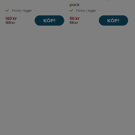
pack
Finns i lager
Finns i lager
160 kr
56 kr
KÖP!
KÖP!
168 kr
59 kr