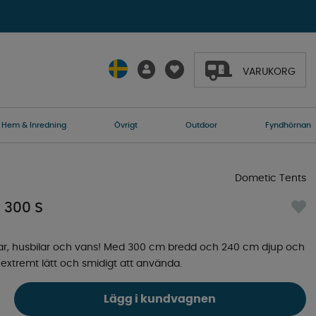
VARUKORG
Hem & Inredning
Övrigt
Outdoor
Fyndhörnan
Dometic Tents
 300 S
agnar, husbilar och vans! Med 300 cm bredd och 240 cm djup och
t extremt lätt och smidigt att använda.
Lägg i kundvagnen