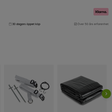
30 dagars öppet köp
Över 50 års erfarenhet