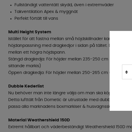
Fullständigt vattentätt skydd, även i extremväder
Takventilation Apex & myggnät
Perfekt förtält till vans
Multi Height System
Istället för att fastna mellan små höjdskillnader kan man nu lä
höjdanpassning med dragkedjor i sidan på tältet. Detta gör 
mellan ett högra höjdspann.
Stängd dragkedja: För höjder mellan 235-250 cm (passar hu
sittande markis)
Öppen dragkedja: För höjder mellan 250-265 cm (passar hus
Dubble Kederlist
Nu behöver man inte längre välja om man ska köpa ett husvagn
Detta lufttält från Dometic är utrustade med dubbla kederlist
passa alla marknadens boxmarkiser & husvagnsskenor.
Material Weathershield 150D
Extremt hållbart och väderbeständigt Weathershield 150D mat