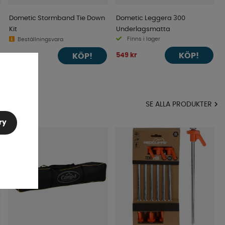
Dometic Stormband Tie Down
Dometic Leggera 300
Kit
Underlagsmatta
Finns i lager
Beställningsvara
KÖP!
549 kr
KÖP!
249 kr
MA
SE ALLA PRODUKTER
ry