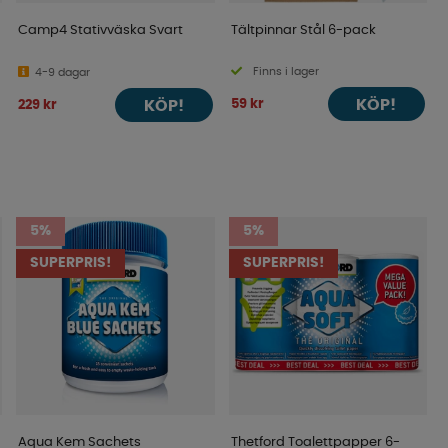
Camp4 Stativväska Svart
Tältpinnar Stål 6-pack
Finns i lager
4-9 dagar
KÖP!
59 kr
KÖP!
229 kr
5%
5%
SUPERPRIS!
SUPERPRIS!
Aqua Kem Sachets
Thetford Toalettpapper 6-