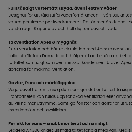
Fullständigt vattentätt skydd, även i extremväder
Designat för att tåla tuffa väderförhållanden – vårt tält är testa
vatten per timme per kvadratmeter. Det är mer än dubbelt
värsta regn! Slappna av och håll dig torr oavsett väder.
Takventilation Apex & myggnät
Extra ventilation och bättre cirkulation med Apex takventilatio
i alla lufttält från Dometic och hjälper till att behålla en beh
förtältet samtidigt som den minskar kondensen. Utöver Apex
dörrarna för maximal ventilation.
Gavlar, front och mörkläggning
Varje gavel har en smidig dörr som gör det enkelt att ta sig i
Frontpanelen kan rullas upp för ökad ventilation eller använ
du vill ha mer utrymme. Samtliga fönster och dörrar är utru
extra komfort och avskildhet.
Perfekt för vans – snabbmonterat och smidigt
Leggera Air 300 är det ultimata tältet för dig med van. Med 