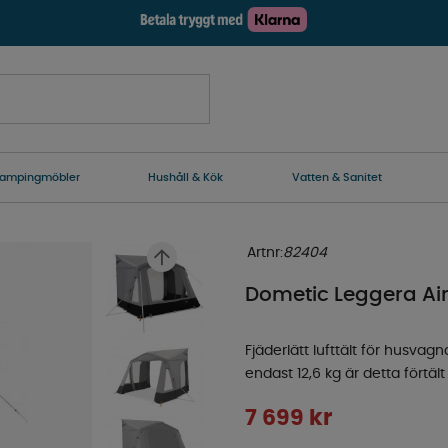
ampingmöbler
Hushåll & Kök
Vatten & Sanitet
Artnr:
82404
Dometic Leggera Air
Fjäderlätt lufttält för husv
endast 12,6 kg är detta förtäl
7 699
kr