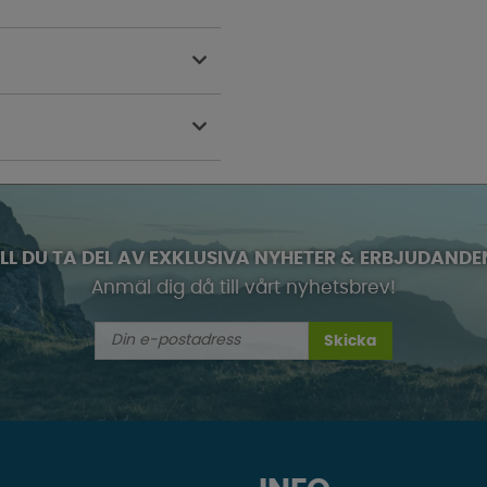
ILL DU TA DEL AV EXKLUSIVA NYHETER & ERBJUDANDE
Anmäl dig då till vårt nyhetsbrev!
Skicka