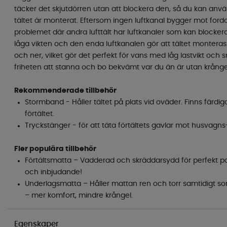
täcker det skjutdörren utan att blockera den, så du kan anvä
tältet är monterat. Eftersom ingen luftkanal bygger mot fordo
problemet där andra lufttält har luftkanaler som kan blocker
låga vikten och den enda luftkanalen gör att tältet montera
och ner, vilket gör det perfekt för vans med låg lastvikt och 
friheten att stanna och bo bekvämt var du än är utan krånge
Rekommenderade tillbehör
Stormband - Håller tältet på plats vid oväder. Finns färdi
förtältet.
Tryckstänger - för att täta förtältets gavlar mot husvagn
Fler populära tillbehör
Förtältsmatta – Vadderad och skräddarsydd för perfekt p
och inbjudande!
Underlagsmatta – Håller mattan ren och torr samtidigt 
– mer komfort, mindre krångel.
Egenskaper