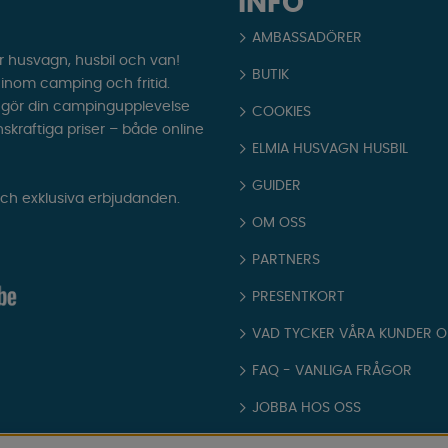
INFO
AMBASSADÖRER
r husvagn, husbil och van!
BUTIK
t inom camping och fritid.
som gör din campingupplevelse
COOKIES
nskraftiga priser – både online
ELMIA HUSVAGN HUSBIL
GUIDER
och exklusiva erbjudanden.
OM OSS
PARTNERS
PRESENTKORT
VAD TYCKER VÅRA KUNDER 
FAQ - VANLIGA FRÅGOR
JOBBA HOS OSS
KATALOGER