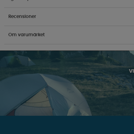
Recensioner
Om varumärket
V