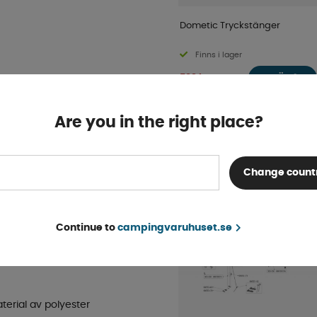
Dometic Tryckstänger
Finns i lager
KÖP!
599 kr
tt justera tältets
att samma tält passar
Are you in the right place?
POPULÄRT INOM SAM
svagnar & husbilar med låg
KATEGORI
Change count
bilar)
stält eller husbilstält.
Continue to
campingvaruhuset.se
er noga testade för att
erial av polyester