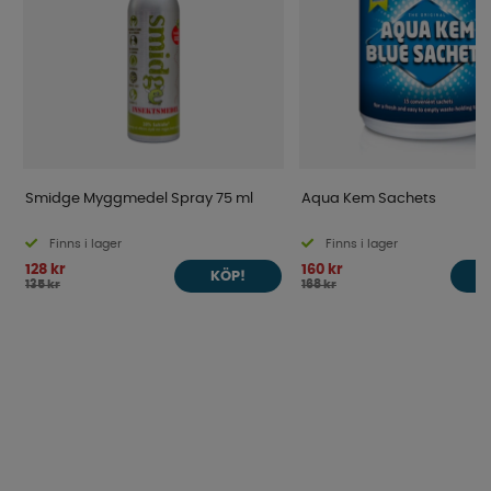
Smidge Myggmedel Spray 75 ml
Aqua Kem Sachets
Finns i lager
Finns i lager
128 kr
160 kr
KÖP!
135 kr
168 kr