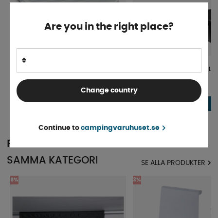
Are you in the right place?
Låsbart Lock Nordic 15L Transp.
Förvaringsbox Nordic 23L
Finns i lager
Finns i lager
Change country
40 kr
54 kr
KÖP!
42 kr
57 kr
Continue to
campingvaruhuset.se
POPULÄRT INOM
SAMMA KATEGORI
SE ALLA PRODUKTER
5%
3%