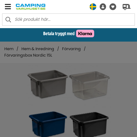
Hem
Hem & Inredning
Förvaring
Förvaringsbox Nordic 15L