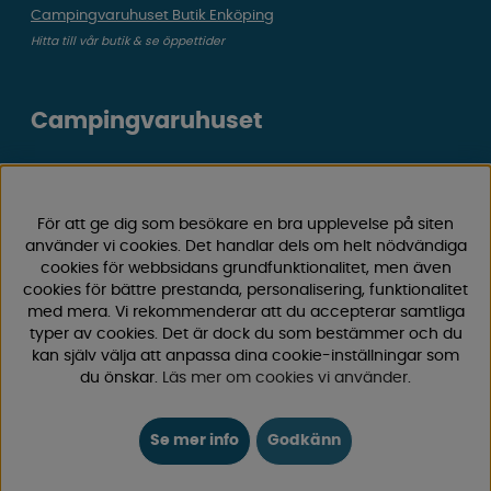
Campingvaruhuset Butik Enköping
Hitta till vår butik & se öppettider
Campingvaruhuset
Välkommen till Sveriges största utbud av
campingtillbehör för husvagn, husbil och van! Med över
50 års erfarenhet är vi din självklara partner för allt inom
För att ge dig som besökare en bra upplevelse på siten
använder vi cookies. Det handlar dels om helt nödvändiga
camping och fritid.
cookies för webbsidans grundfunktionalitet, men även
Hos oss hittar du allt från reservdelar till smarta tillbehör
cookies för bättre prestanda, personalisering, funktionalitet
som gör din campingupplevelse smidigare och roligare.
med mera. Vi rekommenderar att du accepterar samtliga
Vi erbjuder hög kvalitet och konkurrenskraftiga priser –
typer av cookies. Det är dock du som bestämmer och du
både online och i vår fysiska
butik i Enköping.
kan själv välja att anpassa dina cookie-inställningar som
du önskar.
Läs mer om cookies vi använder
.
Följ oss på Facebook och Instagram för inspiration,
nyheter och exklusiva erbjudanden. Campinglivet börjar
Se mer info
Godkänn
hos oss!