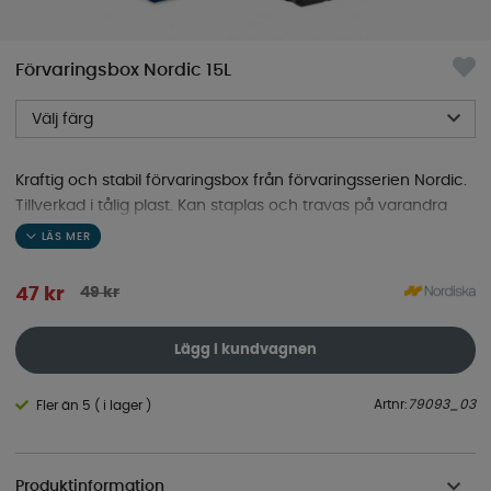
Förvaringsbox Nordic 15L
Välj färg
Kraftig och stabil förvaringsbox från förvaringsserien Nordic.
Tillverkad i tålig plast. Kan staplas och travas på varandra
beroende på vilket håll de vänds.
49
kr
47
kr
Lägg i kundvagnen
Artnr:
79093_03
Fler än 5 ( i lager )
Produktinformation