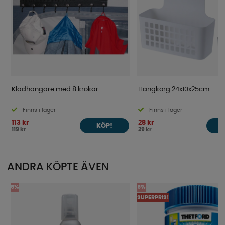
Klädhängare med 8 krokar
Hängkorg 24x10x25cm
Finns i lager
Finns i lager
113 kr
28 kr
KÖP!
119 kr
29 kr
ANDRA KÖPTE ÄVEN
5%
5%
SUPERPRIS!