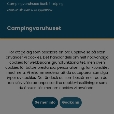
Campingvaruhuset Butik Enköping
Hitta till vår butik & se öppettider
Campingvaruhuset
Välkommen till Sveriges största utbud av
campingtillbehör för husvagn, husbil och van! Med över
50 års erfarenhet är vi din självklara partner för allt inom
För att ge dig som besökare en bra upplevelse på siten
använder vi cookies. Det handlar dels om helt nödvändiga
camping och fritid.
cookies för webbsidans grundfunktionalitet, men även
Hos oss hittar du allt från reservdelar till smarta tillbehör
cookies för bättre prestanda, personalisering, funktionalitet
som gör din campingupplevelse smidigare och roligare.
med mera. Vi rekommenderar att du accepterar samtliga
Vi erbjuder hög kvalitet och konkurrenskraftiga priser –
typer av cookies. Det är dock du som bestämmer och du
både online och i vår fysiska
butik i Enköping.
kan själv välja att anpassa dina cookie-inställningar som
du önskar.
Läs mer om cookies vi använder
.
Följ oss på Facebook och Instagram för inspiration,
nyheter och exklusiva erbjudanden. Campinglivet börjar
Se mer info
Godkänn
hos oss!