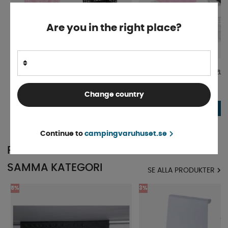
Are you in the right place?
Förvaringskorg Rondo 1,5L
Förvaringskorg Rondo 12L
Finns i lager
Finns i lager
Change country
11 kr
28 kr
KÖP!
12 kr
29 kr
Continue to
campingvaruhuset.se
POPULÄRT INOM
SAMMA KATEGORI
SE ALLA PRODUKTER
5%
3%