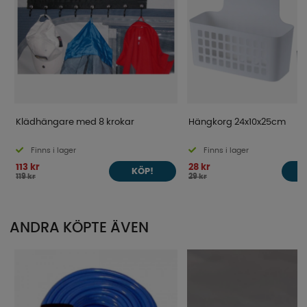
Klädhängare med 8 krokar
Hängkorg 24x10x25cm
Finns i lager
Finns i lager
113 kr
28 kr
KÖP!
119 kr
29 kr
ANDRA KÖPTE ÄVEN