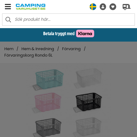
Hem
Hem & Inredning
Förvaring
Förvaringskorg Rondo 6L