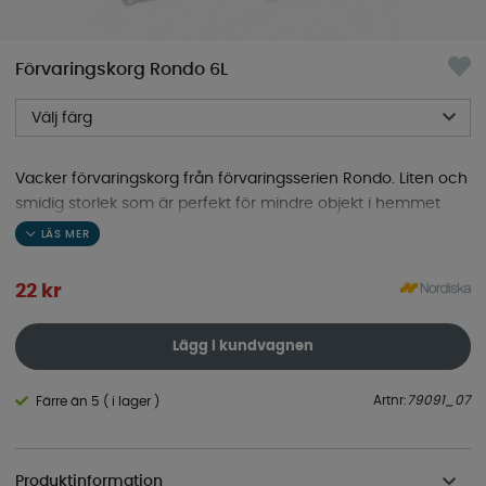
Förvaringskorg Rondo 6L
Välj färg
Vacker förvaringskorg från förvaringsserien Rondo. Liten och
smidig storlek som är perfekt för mindre objekt i hemmet
som även passar de flesta lådhurtsar.
22
kr
Lägg i kundvagnen
Artnr:
79091_07
Färre än 5 ( i lager )
Produktinformation