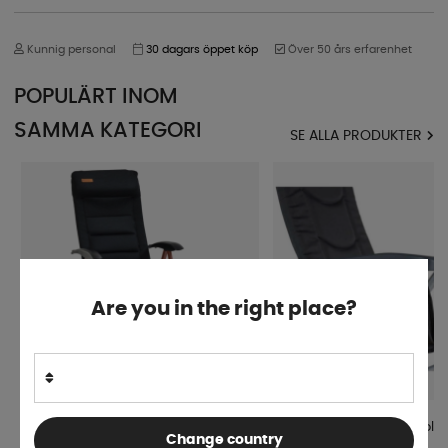
Kunnig personal
30 dagars öppet köp
Över 50 års erfarenhet
POPULÄRT INOM
SAMMA KATEGORI
SE ALLA PRODUKTER
Are you in the right place?
Royal Camping Fotstöd Monark
Isabella Sidoficka Till Stol
Change country