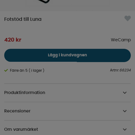
Fotstöd till Luna
420
kr
WeCamp
Lägg i kundvagnen
Artnr:
66234
Färre än 5 ( i lager )
Produktinformation
Recensioner
Om varumärket