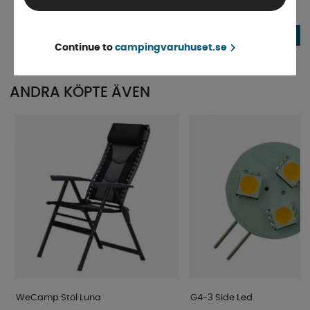
Finns i lager
4-9 dagar
380 kr
84 kr
KÖP!
Continue to
campingvaruhuset.se
ANDRA KÖPTE ÄVEN
WeCamp Stol Luna
G4-3 Side Led