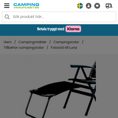
Hem
Campingmöbler
Campingstolar
Tillbehör campingstolar
Fotstöd till Luna