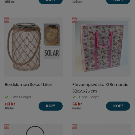
199 kr
109 kr
5%
4%
Bordslampa Solcell Liten
Förvaringsväska Xl Romantic
62x55x25 cm
Finns i lager
Finns i lager
113 kr
66 kr
KÖP!
KÖP!
119 kr
69 kr
5%
5%