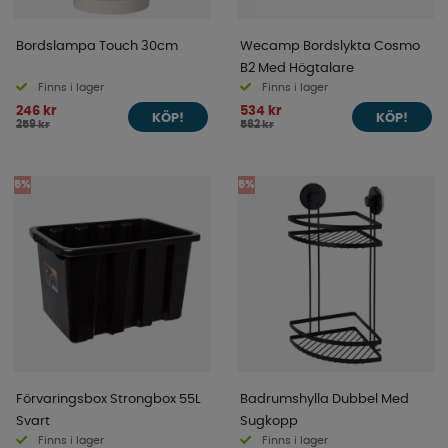
Bordslampa Touch 30cm
Wecamp Bordslykta Cosmo
B2 Med Högtalare
Finns i lager
Finns i lager
246 kr
534 kr
KÖP!
KÖP!
259 kr
562 kr
5%
5%
Förvaringsbox Strongbox 55L
Badrumshylla Dubbel Med
Svart
Sugkopp
Finns i lager
Finns i lager