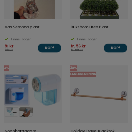
Vas Semona plast
Buksbom Liten Plast
Finns i lager
Finns i lager
91 kr
fr. 56 kr
KÖP!
KÖP!
96 kr
fr. 59 kr
4%
20%
LAGERRENSNING
Noppborttagare
Holiday Travel Klädkrok