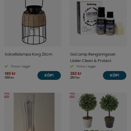
Solcellslampa Korg 20cm
GoCamp Rengöringsset
Läder Clean & Protect
Finns i lager
Finns i lager
180 kr
282 kr
KÖP!
KÖP!
189 kr
297 kr
5%
5%