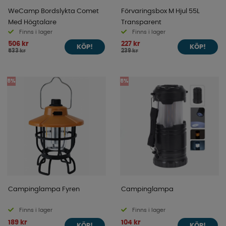
WeCamp Bordslykta Comet
Förvaringsbox M Hjul 55L
Med Högtalare
Transparent
Finns i lager
Finns i lager
506 kr
227 kr
KÖP!
KÖP!
533 kr
239 kr
5%
5%
Campinglampa Fyren
Campinglampa
Finns i lager
Finns i lager
189 kr
104 kr
KÖP!
KÖP!