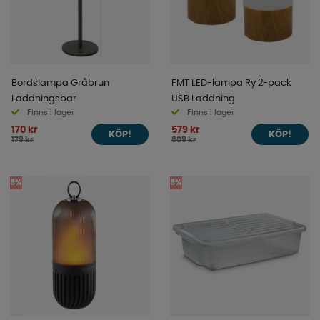
Bordslampa Gråbrun
FMT LED-lampa Ry 2-pack
Laddningsbar
USB Laddning
Finns i lager
Finns i lager
170 kr
579 kr
KÖP!
KÖP!
179 kr
609 kr
5%
5%