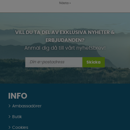
Nästa
»
VILL DU TA DEL AV EXKLUSIVA NYHETER &
ERBJUDANDEN?
Anmäl dig då till vårt nyhetsbrev!
Skicka
INFO
Ambassadörer
Butik
Cookies