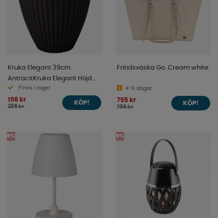
Kruka Elegant 39cm
Fritidsväska Go. Cream white.
AntracitKruka Elegant Höjd
Finns i lager
41cm Diameter 39cm Antracit
4-9 dagar
198 kr
755 kr
KÖP!
KÖP!
298 kr
795 kr
5%
5%