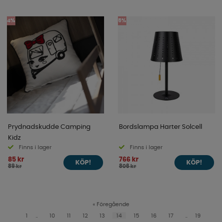
4%
5%
Prydnadskudde Camping
Bordslampa Harter Solcell
Kidz
Finns i lager
Finns i lager
85 kr
766 kr
KÖP!
KÖP!
89 kr
806 kr
«
Föregående
1
..
10
11
12
13
14
15
16
17
..
19