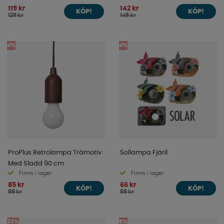
119 kr
142 kr
KÖP!
KÖP!
125 kr
149 kr
4%
4%
ProPlus Retrolampa Trämotiv
Sollampa Fjäril
Med Sladd 90 cm
Finns i lager
Finns i lager
85 kr
66 kr
KÖP!
KÖP!
89 kr
69 kr
33%
5%