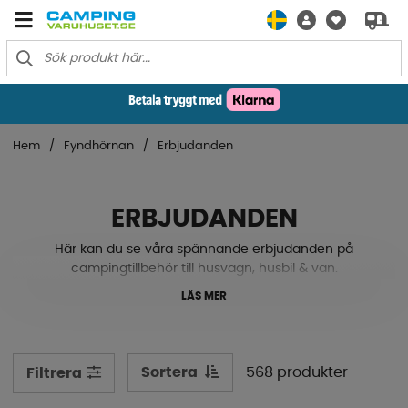
Hem
Fyndhörnan
Erbjudanden
ERBJUDANDEN
Här kan du se våra spännande erbjudanden på
campingtillbehör till husvagn, husbil & van.
LÄS MER
Sortera
568 produkter
Filtrera