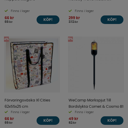
Finns i lager
Finns i lager
66 kr
299 kr
KÖP!
KÖP!
69 kr
372 kr
4%
6%
Förvaringsväska Xl Cities
WeCamp Markspjut Till
62x55x25 cm
Bordslykta Comet & Cosmo B1
Finns i lager
Finns i lager
66 kr
49 kr
KÖP!
KÖP!
69 kr
52 kr