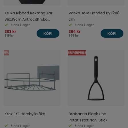
Kruka Ribbed Rektangulär
Väska Jolie Handed By 12x18
39x39cm AntracitKruka
cm
Finns i lager
Finns i lager
Ribbed Rektangulär Höjd
303 kr
364 kr
41cm Mått 39x39cm Antracit
KÖP!
KÖP!
319 kr
383 kr
5%
SUPERPRIS!
Krok EXE Hörnhylla 8kg
Brabantia Black Line
Potatisstöt Non-Stick
Finns i lager
Finns i lager