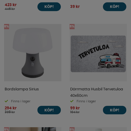
423 kr
39 kr
KÖP!
KÖP!
445 kr
5%
5%
Bordslampa Sirius
Dörrmatta Husbil Tervetuloa
40x60cm
Finns i lager
Finns i lager
294 kr
99 kr
KÖP!
KÖP!
309 kr
104 kr
5%
5%