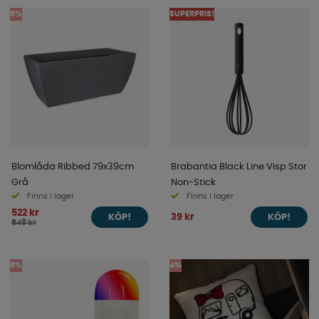
5%
SUPERPRIS!
Blomlåda Ribbed 79x39cm
Brabantia Black Line Visp Stor
Grå
Non-Stick
Finns i lager
Finns i lager
522 kr
39 kr
KÖP!
KÖP!
549 kr
5%
4%