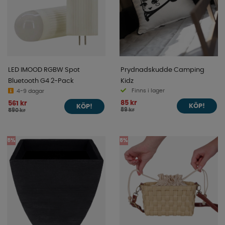
LED IMOOD RGBW Spot
Prydnadskudde Camping
Bluetooth G4 2-Pack
Kidz
Finns i lager
4-9 dagar
85 kr
561 kr
KÖP!
KÖP!
89 kr
590 kr
5%
5%