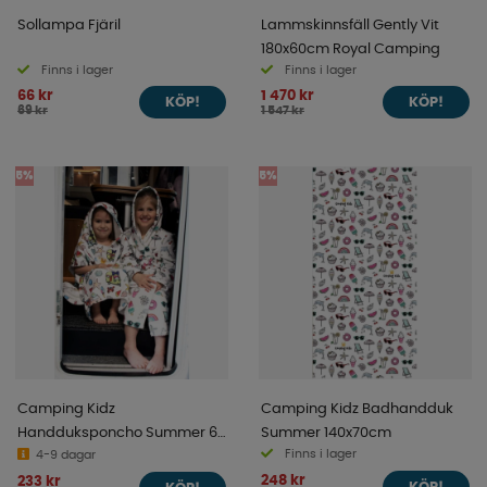
Sollampa Fjäril
Lammskinnsfäll Gently Vit
180x60cm Royal Camping
Finns i lager
Finns i lager
66 kr
1 470 kr
KÖP!
KÖP!
69 kr
1 547 kr
5%
5%
Camping Kidz
Camping Kidz Badhandduk
Handduksponcho Summer 6-
Summer 140x70cm
Finns i lager
8 år
4-9 dagar
248 kr
233 kr