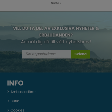
Nästa
»
VILL DU TA DEL AV EXKLUSIVA NYHETER &
ERBJUDANDEN?
Anmäl dig då till vårt nyhetsbrev!
Skicka
INFO
Ambassadörer
Butik
Cookies