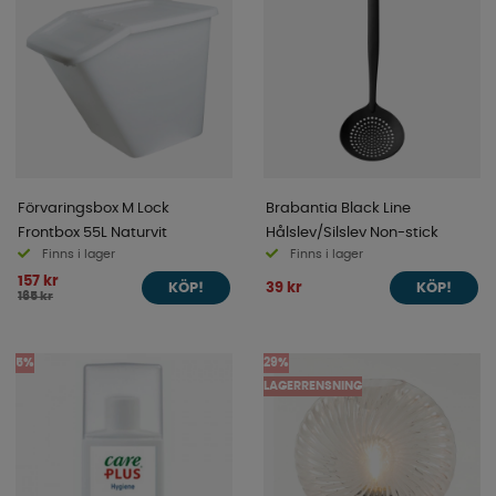
Förvaringsbox M Lock
Brabantia Black Line
Frontbox 55L Naturvit
Hålslev/Silslev Non-stick
Finns i lager
Finns i lager
157 kr
39 kr
KÖP!
KÖP!
165 kr
5%
29%
LAGERRENSNING