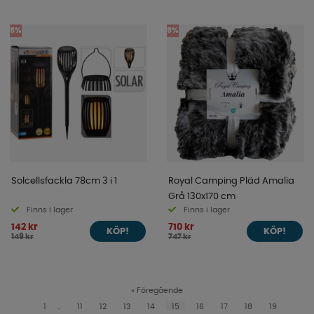
5%
5%
Solcellsfackla 78cm 3 i 1
Royal Camping Pläd Amalia
Grå 130x170 cm
Finns i lager
Finns i lager
142 kr
710 kr
KÖP!
KÖP!
149 kr
747 kr
«
Föregående
1
..
11
12
13
14
15
16
17
18
19