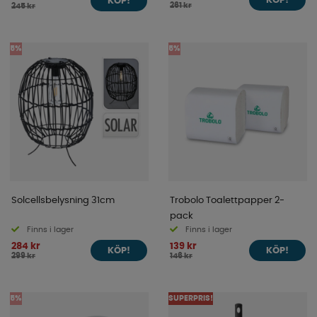
KÖP!
KÖP!
261 kr
245 kr
5%
5%
Solcellsbelysning 31cm
Trobolo Toalettpapper 2-
pack
Finns i lager
Finns i lager
284 kr
139 kr
KÖP!
KÖP!
299 kr
146 kr
5%
SUPERPRIS!