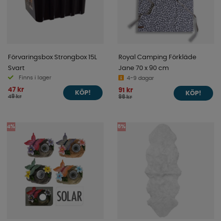
Förvaringsbox Strongbox 15L
Royal Camping Förkläde
Svart
Jane 70 x 90 cm
Finns i lager
4-9 dagar
47 kr
91 kr
KÖP!
KÖP!
49 kr
96 kr
4%
5%