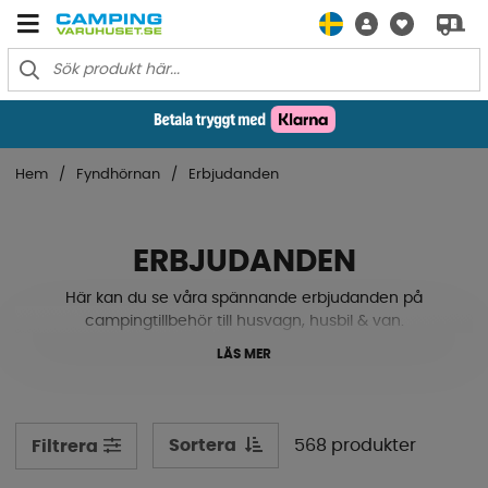
Hem
Fyndhörnan
Erbjudanden
ERBJUDANDEN
Här kan du se våra spännande erbjudanden på
campingtillbehör till husvagn, husbil & van.
LÄS MER
Sortera
568 produkter
Filtrera