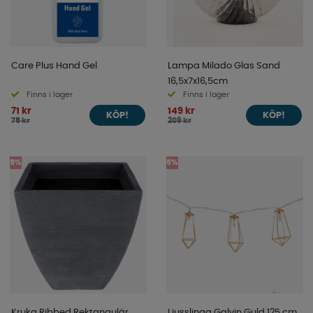
Care Plus Hand Gel
Lampa Milado Glas Sand
16,5x7x16,5cm
Finns i lager
Finns i lager
71 kr
149 kr
KÖP!
KÖP!
75 kr
209 kr
5%
5%
Kruka Ribbed Rektangulär
Ljusslinga Galvin Guld 125 cm