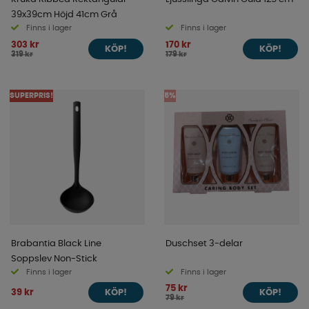
39x39cm Höjd 41cm Grå
Finns i lager
Finns i lager
303 kr
170 kr
KÖP!
KÖP!
319 kr
179 kr
SUPERPRIS!
5%
Brabantia Black Line
Duschset 3-delar
Soppslev Non-Stick
Finns i lager
Finns i lager
75 kr
39 kr
KÖP!
KÖP!
79 kr