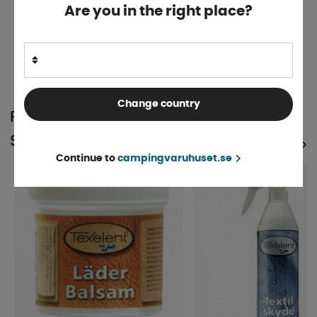
GoCamp Skyddsvätska för Textil
Are you in the right place?
Finns i lager
189 kr
KÖP!
199 kr
Change country
POPULÄRT INOM
SAMMA KATEGORI
SE ALLA PRODUKTER
Continue to
campingvaruhuset.se
10%
5%