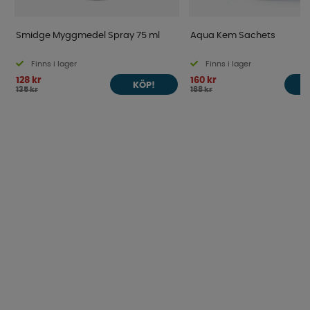
Smidge Myggmedel Spray 75 ml
Aqua Kem Sachets
Finns i lager
Finns i lager
128 kr
160 kr
KÖP!
135 kr
168 kr