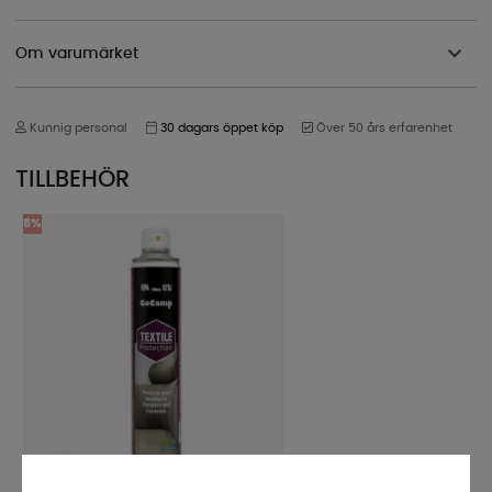
Om varumärket
Kunnig personal
30 dagars öppet köp
Över 50 års erfarenhet
TILLBEHÖR
5%