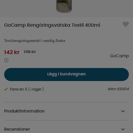
GoCamp Rengöringsvätska Textil 400ml
Textilrengöringsmedel i smidig flaska.
149
kr
142
kr
GoCamp
Lägg i kundvagnen
Artnr:
65904
Färre än 5 ( i lager )
Produktinformation
Recensioner