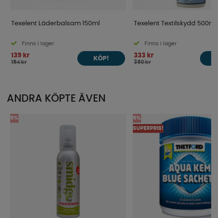
Texelent Läderbalsam 150ml
Texelent Textilskydd 500ml
Finns i lager
Finns i lager
139 kr
333 kr
KÖP!
154 kr
350 kr
ANDRA KÖPTE ÄVEN
5%
5%
SUPERPRIS!