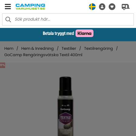
Hem
Hem & Inredning
Textilier
Textilrengöring
GoCamp Rengöringsvätska Textil 400ml
5