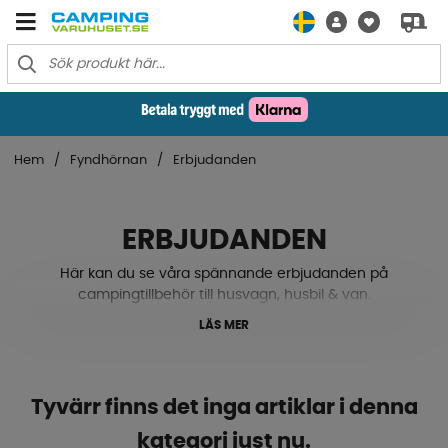
Hem
Fyndhörnan
Erbjudanden
ERBJUDANDEN
Här kan du se våra spännande erbjudanden på
campingtillbehör till husvagn, husbil & van.
LÄS MER
Tyvärr finns det inga artiklar i denna
kategori just nu.