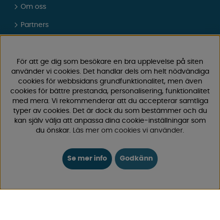
Om oss
Partners
Presentkort
Vad tycker våra kunder om oss?
För att ge dig som besökare en bra upplevelse på siten
använder vi cookies. Det handlar dels om helt nödvändiga
FAQ - Vanliga frågor
cookies för webbsidans grundfunktionalitet, men även
cookies för bättre prestanda, personalisering, funktionalitet
JOBBA HOS OSS
med mera. Vi rekommenderar att du accepterar samtliga
typer av cookies. Det är dock du som bestämmer och du
Kataloger
kan själv välja att anpassa dina cookie-inställningar som
du önskar.
Läs mer om cookies vi använder
.
Köpvillkor
Logga in
Se mer info
Godkänn
KUNDTJÄNST
0171-105570
Telefontid vardagar 10:30-15:00
Telefon stängd mellan 12:00-13:00