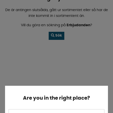
De är antingen slutsålda, gått ur sortimentet eller så har de
inte kommit in i sortimentent än.
Vill du göra en sökning på
Erbjudanden
?
Sök
Are you in the right place?