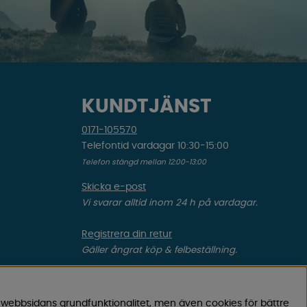
KUNDTJÄNST
0171-105570
Telefontid vardagar 10:30-15:00
Telefon stängd mellan 12:00-13:00
Skicka e-post
Vi svarar alltid inom 24 h på vardagar.
Registrera din retur
Gäller ångrat köp & felbeställning.
Registrera din reklamation
Gäller defekt vara, transportskada etc.
 webbsidans grundfunktionalitet, men även cookies för bättre