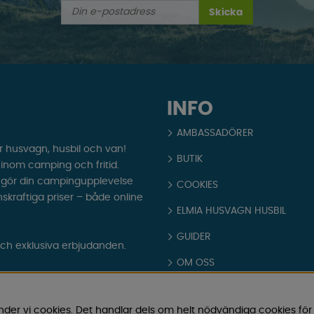
Skicka
INFO
AMBASSADÖRER
r husvagn, husbil och van!
BUTIK
t inom camping och fritid.
som gör din campingupplevelse
COOKIES
nskraftiga priser – både online
ELMIA HUSVAGN HUSBIL
GUIDER
och exklusiva erbjudanden.
OM OSS
PARTNERS
nder vi cookies. Det handlar dels om helt nödvändiga cookies för