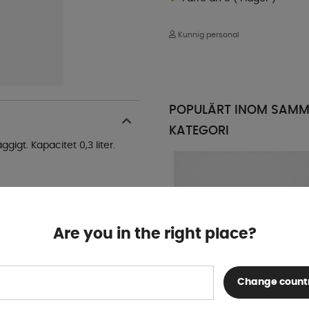
Kunnig personal
POPULÄRT INOM SAM
KATEGORI
gigt. Kapacitet 0,3 liter.
Are you in the right place?
Change count
Flamefield Melamin Muggar