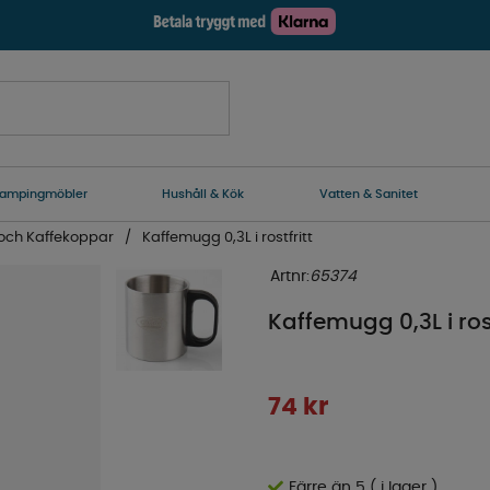
ampingmöbler
Hushåll & Kök
Vatten & Sanitet
och Kaffekoppar
Kaffemugg 0,3L i rostfritt
Artnr:
65374
Kaffemugg 0,3L i rost
74
kr
Färre än 5 ( i lager )