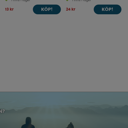
Finns i lager
Finns i lager
KÖP!
KÖP!
13 kr
24 kr
N?