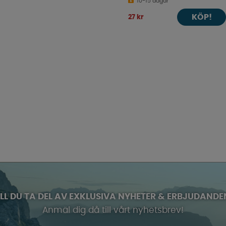
10-15 dagar
KÖP!
27 kr
ILL DU TA DEL AV EXKLUSIVA NYHETER & ERBJUDANDE
Anmäl dig då till vårt nyhetsbrev!