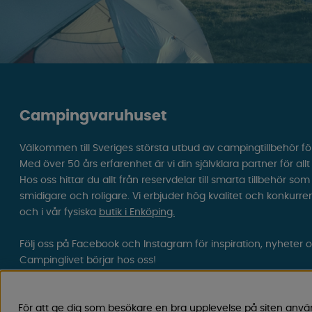
Campingvaruhuset
Välkommen till Sveriges största utbud av campingtillbehör fö
Med över 50 års erfarenhet är vi din självklara partner för all
Hos oss hittar du allt från reservdelar till smarta tillbehör 
smidigare och roligare. Vi erbjuder hög kvalitet och konkurre
och i vår fysiska
butik i Enköping.
Följ oss på Facebook och Instagram för inspiration, nyheter 
Campinglivet börjar hos oss!
För att ge dig som besökare en bra upplevelse på siten anvä