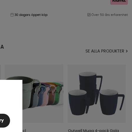
30 dagars öppet köp
Över 50 års erfarenhet
MA
SE ALLA PRODUKTER
ry
Mugg 30 cl
Outwell Mugg 4-pack Gala