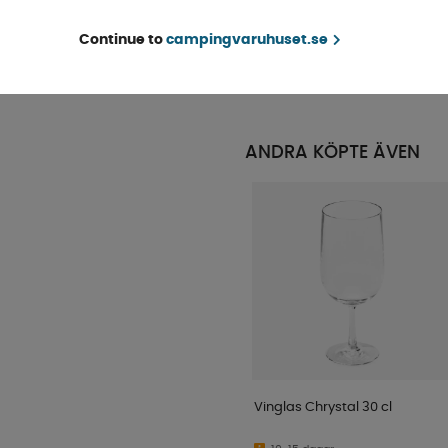
Granite Grå 4-pack
Finns i lager
Continue to
campingvaruhuset.se
KÖP!
219 kr
ANDRA KÖPTE ÄVEN
Vinglas Chrystal 30 cl