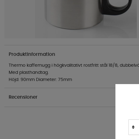
Produktinformation
Thermo kaffemugg i högkvalitativt rostfritt stål 18/8, dubbelväg
Med plasthandtag.
Höjd: 90mm Diameter: 75mm
Recensioner