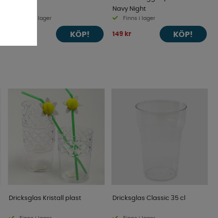
Navy Night
Finns i lager
Finns i lager
KÖP!
KÖP!
23 kr
149 kr
Dricksglas Kristall plast
Dricksglas Classic 35 cl