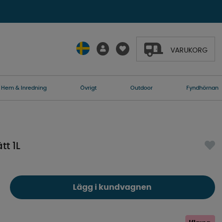
VARUKORG
Hem & Inredning
Övrigt
Outdoor
Fyndhörnan
t 1L
Lägg i kundvagnen