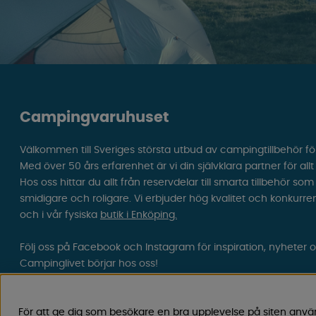
Campingvaruhuset
Välkommen till Sveriges största utbud av campingtillbehör fö
Med över 50 års erfarenhet är vi din självklara partner för all
Hos oss hittar du allt från reservdelar till smarta tillbehör 
smidigare och roligare. Vi erbjuder hög kvalitet och konkurre
och i vår fysiska
butik i Enköping.
Följ oss på Facebook och Instagram för inspiration, nyheter 
Campinglivet börjar hos oss!
För att ge dig som besökare en bra upplevelse på siten anvä