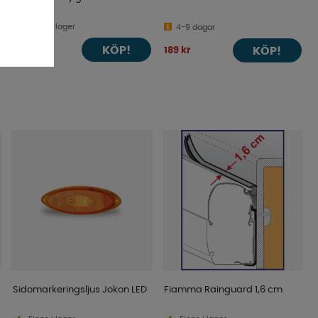
500 ml
Finns i lager
4-9 dagar
KÖP!
129 kr
KÖP!
189 kr
Sidomarkeringsljus Jokon LED
Fiamma Rainguard 1,6 cm