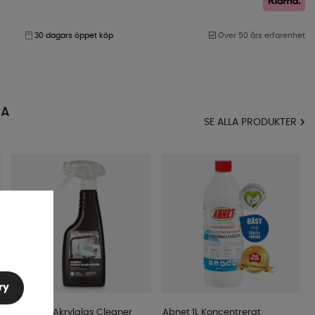
30 dagars öppet köp
Över 50 års erfarenhet
MA
SE ALLA PRODUKTER
ry
Dometic Akrylglas Cleaner
Abnet 1L Koncentrerat