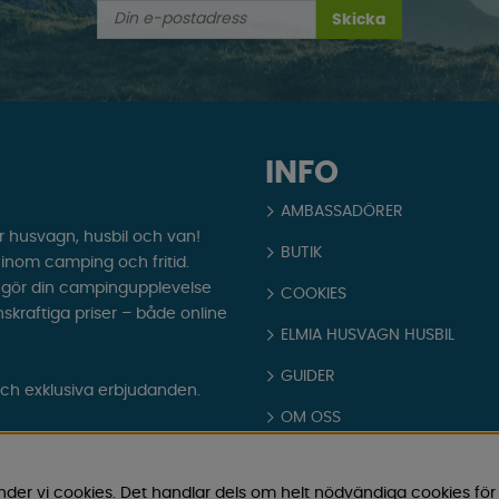
Skicka
INFO
AMBASSADÖRER
r husvagn, husbil och van!
BUTIK
t inom camping och fritid.
som gör din campingupplevelse
COOKIES
nskraftiga priser – både online
ELMIA HUSVAGN HUSBIL
GUIDER
och exklusiva erbjudanden.
OM OSS
PARTNERS
nder vi cookies. Det handlar dels om helt nödvändiga cookies för