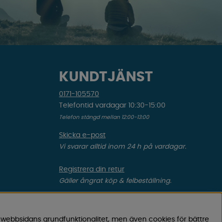
KUNDTJÄNST
0171-105570
Telefontid vardagar 10:30-15:00
Telefon stängd mellan 12:00-13:00
Skicka e-post
Vi svarar alltid inom 24 h på vardagar.
Registrera din retur
Gäller ångrat köp & felbeställning.
Registrera din reklamation
Gäller defekt vara, transportskada etc.
 webbsidans grundfunktionalitet, men även cookies för bättre