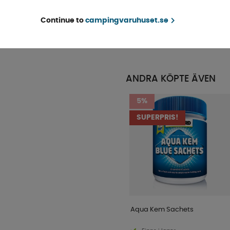
Finns i lager
Continue to
campingvaruhuset.se
59 kr
KÖP!
159 kr
ANDRA KÖPTE ÄVEN
5%
SUPERPRIS!
Aqua Kem Sachets