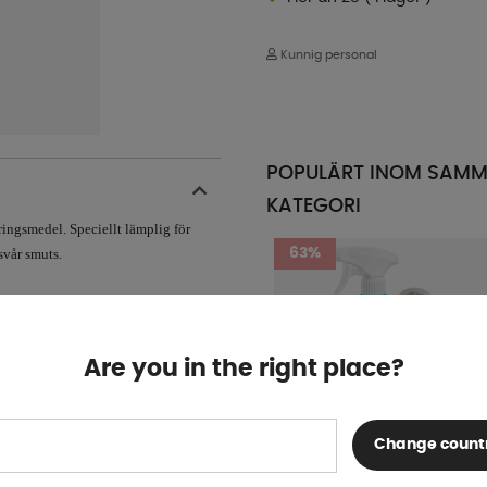
Kunnig personal
POPULÄRT INOM SAM
KATEGORI
ringsmedel. Speciellt lämplig för
svår smuts.
63%
Are you in the right place?
Change count
Abnet Proflash 750 ML