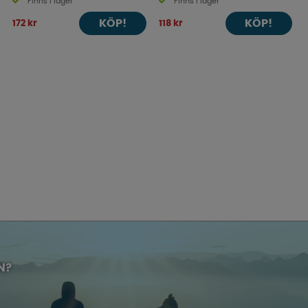
Finns i lager
Finns i lager
KÖP!
KÖP!
172 kr
118 kr
N?