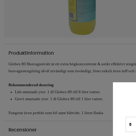
Produktinformation
Globex 80 Husvagnstvätt är ett extra högkoncentrerat & unikt effektivt rengö
husvagnsrengöring såväl utvändigt som invändigt, löser enkelt även tuff och 
Rekommenderad dosering
Lätt smutsade ytor: 1 dl Globex 80 till 8 liter vatten.
Grovt smutsade ytor: 1 dl Globex 80 till 1 liter vatten.
Fungerar även perfekt som bil samt båttvätt. 1 liters flaska
Recensioner