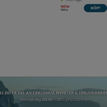
Finns i lager
160 kr
KÖP!
168 kr
ILL DU TA DEL AV EXKLUSIVA NYHETER & ERBJUDANDE
Anmäl dig då till vårt nyhetsbrev!