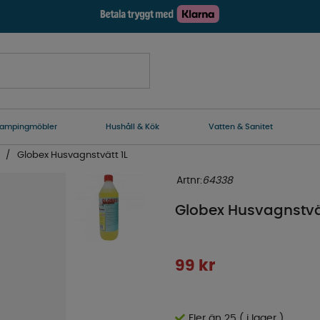
ampingmöbler
Hushåll & Kök
Vatten & Sanitet
Globex Husvagnstvätt 1L
Artnr:
64338
Globex Husvagnstvät
99
kr
Fler än 25 ( i lager )