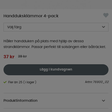
Handduksklämmor 4-pack
Välj färg
Håller handduken på plats med hjälp av dessa
strandklämmor. Passar perfekt till solsängen eller båträcket.
39
kr
37
kr
Lägg i kundvagnen
Artnr:
76900_02
Fler än 25 ( i lager )
Produktinformation