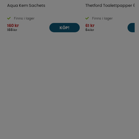
Aqua Kem Sachets
Thetford Toalettpapper 6
Finns i lager
Finns i lager
160 kr
61 kr
KÖP!
168 kr
64 kr