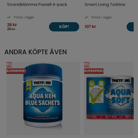
Strandklämma Pastell 4-pack
Smart Living Torklina
Finns i lager
Finns i lager
28 kr
107 kr
KÖP!
29 kr
ANDRA KÖPTE ÄVEN
5%
5%
SUPERPRIS!
SUPERPRIS!