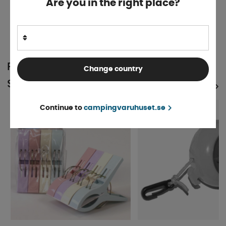
Are you in the right place?
Finns i lager
28 kr
KÖP!
29 kr
POPULÄRT INOM
Change country
SAMMA KATEGORI
SE ALLA PRODUKTER
3%
Continue to
campingvaruhuset.se