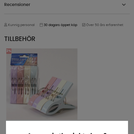
Recensioner
Kunnig personal
30 dagars öppet köp
Över 50 års erfarenhet
TILLBEHÖR
3%
Strandklämma Pastell 4-pack