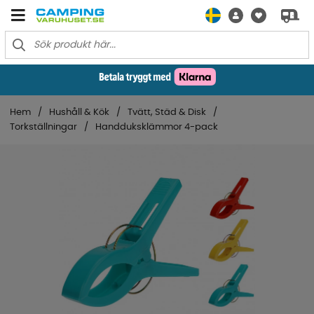
Hem
Hushåll & Kök
Tvätt, Städ & Disk
Torkställningar
Handduksklämmor 4-pack