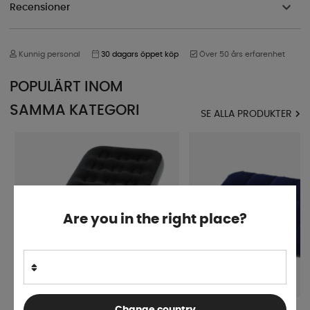
Recensioner
Kunnig personal
30 dagars öppet köp
Över 50 års erfarenhet
POPULÄRT INOM
SAMMA KATEGORI
SE ALLA PRODUKTER
Are you in the right place?