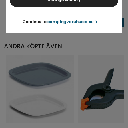
Change country
Outwell Luftmadrass Classic Single
Uppblåsbar Kudde Blå
Finns i lager
Finns i lager
Continue to
campingvaruhuset.se
169 kr
65 kr
KÖP!
ANDRA KÖPTE ÄVEN