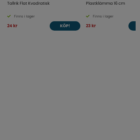
Tallrik Flat Kvadratisk
Plastklämma 16 cm
Finns i lager
Finns i lager
24 kr
23 kr
KÖP!