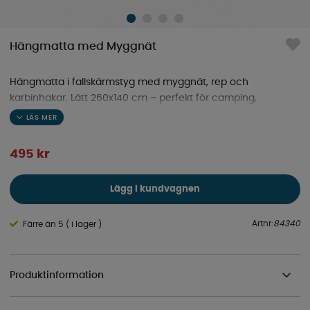
Hängmatta med Myggnät
Hängmatta i fallskärmstyg med myggnät, rep och
karbinhakar. Lätt 260x140 cm – perfekt för camping,
vandring och resa.
495
kr
Lägg i kundvagnen
Artnr:
84340
Färre än 5 ( i lager )
Produktinformation