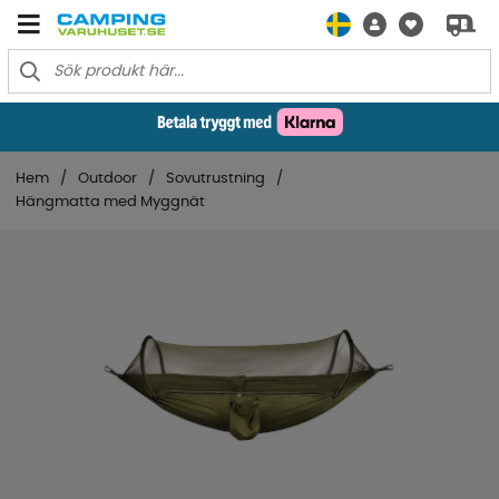
Hem
Outdoor
Sovutrustning
Hängmatta med Myggnät