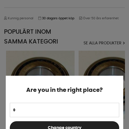
Kunnig personal
30 dagars öppet köp
Över 50 års erfarenhet
POPULÄRT INOM
SAMMA KATEGORI
SE ALLA PRODUKTER
Are you in the right place?
Hjullager 30206
Hjullager 32005
Change country