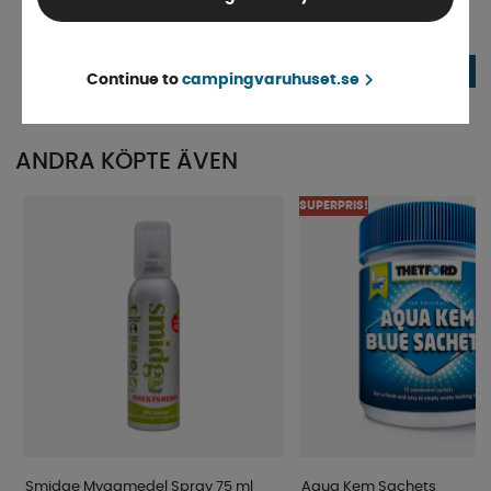
Finns i lager
Beställningsvara
111 kr
138 kr
KÖP!
Continue to
campingvaruhuset.se
ANDRA KÖPTE ÄVEN
SUPERPRIS!
Smidge Myggmedel Spray 75 ml
Aqua Kem Sachets