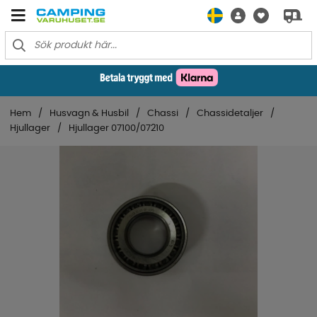
Hem
Husvagn & Husbil
Chassi
Chassidetaljer
Hjullager
Hjullager 07100/07210