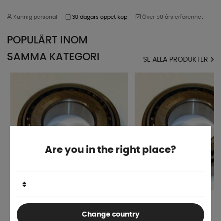
Kunnig personal
30 dagars öppet köp
Över 50 års erfarenhet
POPULÄRT INOM
SAMMA KATEGORI
SE ALLA PRODUKTER
Are you in the right place?
Hjullager 30206
Hjullager 32005
Change country