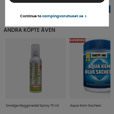
Finns i lager
Beställningsvara
111 kr
138 kr
KÖP!
Continue to
campingvaruhuset.se
ANDRA KÖPTE ÄVEN
SUPERPRIS!
Smidge Myggmedel Spray 75 ml
Aqua Kem Sachets