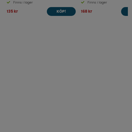
Finns i lager
Finns i lager
135 kr
168 kr
KÖP!