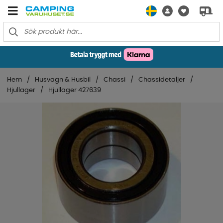
Hem
Husvagn & Husbil
Chassi
Chassidetaljer
Hjullager
Hjullager 427639