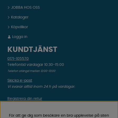
JOBBA HOS OSS
Kataloger
Köpvillkor
Logga in
KUNDTJÄNST
0171-105570
Telefontid vardagar 10:30-15:00
Telefon stängd mellan 12:00-13:00
Skicka e-post
Vi svarar alltid inom 24 h på vardagar.
Registrera din retur
Gäller ångrat köp & felbeställning.
För att ge dig som besökare en bra upplevelse på siten
Registrera din reklamation