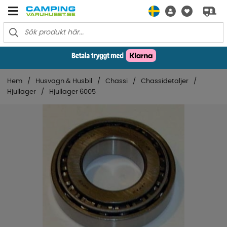
Hem
Husvagn & Husbil
Chassi
Chassidetaljer
Hjullager
Hjullager 6005