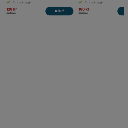
Finns i lager
Finns i lager
128 kr
160 kr
KÖP!
135 kr
168 kr