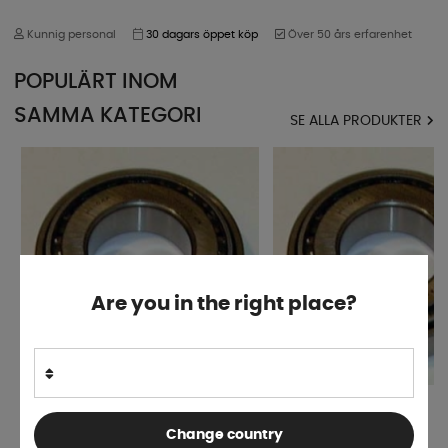
Kunnig personal
30 dagars öppet köp
Över 50 års erfarenhet
POPULÄRT INOM
SAMMA KATEGORI
SE ALLA PRODUKTER
Are you in the right place?
Hjullager 30206
Hjullager 32005
Change country