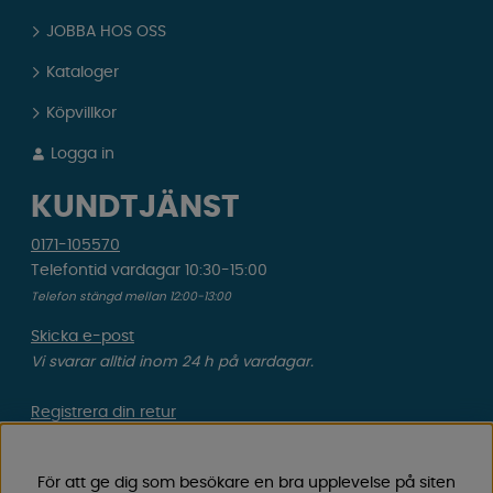
JOBBA HOS OSS
Kataloger
Köpvillkor
Logga in
KUNDTJÄNST
0171-105570
Telefontid vardagar 10:30-15:00
Telefon stängd mellan 12:00-13:00
Skicka e-post
Vi svarar alltid inom 24 h på vardagar.
Registrera din retur
Gäller ångrat köp & felbeställning.
För att ge dig som besökare en bra upplevelse på siten
Registrera din reklamation