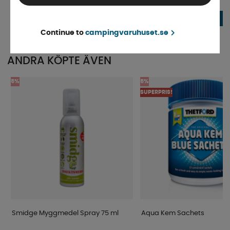
Finns i lager
Beställningsvara
111 kr
138 kr
KÖP!
Continue to
campingvaruhuset.se
ANDRA KÖPTE ÄVEN
5%
5%
SUPERPRIS!
Smidge Myggmedel Spray 75 ml
Aqua Kem Sachets