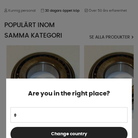
Kunnig personal
30 dagars öppet köp
Över 50 års erfarenhet
POPULÄRT INOM
SAMMA KATEGORI
SE ALLA PRODUKTER
Are you in the right place?
Hjullager 30206
Hjullager 32005
Change country