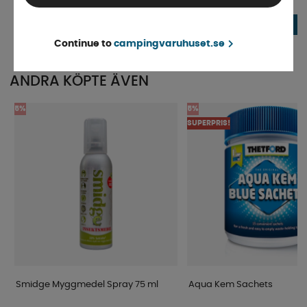
Finns i lager
Beställningsvara
111 kr
138 kr
KÖP!
Continue to
campingvaruhuset.se
ANDRA KÖPTE ÄVEN
5%
5%
SUPERPRIS!
Smidge Myggmedel Spray 75 ml
Aqua Kem Sachets