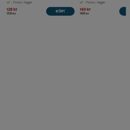
Finns i lager
Finns i lager
128 kr
160 kr
KÖP!
135 kr
168 kr