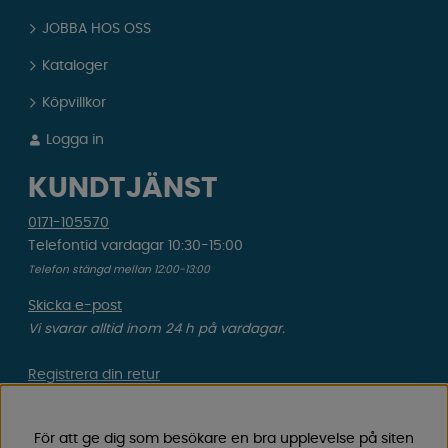
JOBBA HOS OSS
Kataloger
Köpvillkor
Logga in
KUNDTJÄNST
0171-105570
Telefontid vardagar 10:30-15:00
Telefon stängd mellan 12:00-13:00
Skicka e-post
Vi svarar alltid inom 24 h på vardagar.
Registrera din retur
Gäller ångrat köp & felbeställning.
För att ge dig som besökare en bra upplevelse på siten
Registrera din reklamation