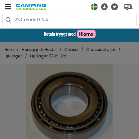
Hem
Husvagn & Husbil
Chassi
Chassidetaljer
Hjullager
Hjullager 6205-2RS