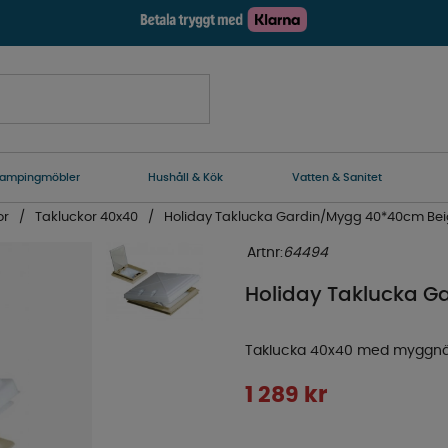
ampingmöbler
Hushåll & Kök
Vatten & Sanitet
or
Takluckor 40x40
Holiday Taklucka Gardin/Mygg 40*40cm Be
Artnr:
64494
Holiday Taklucka 
Taklucka 40x40 med myggnä
1 289
kr