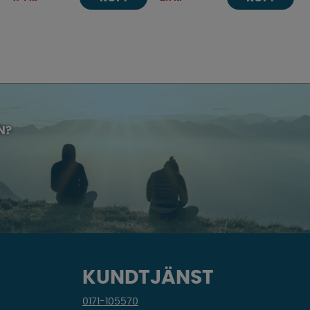
N?
KUNDTJÄNST
0171-105570