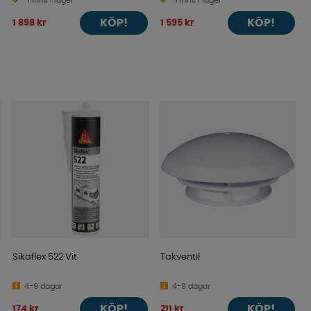
Finns i lager
Finns i lager
KÖP!
KÖP!
1 898 kr
1 595 kr
Sikaflex 522 Vit
Takventil
4-9 dagar
4-9 dagar
KÖP!
KÖP!
174 kr
211 kr