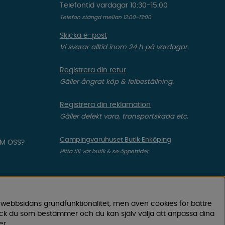
Telefontid vardagar 10:30-15:00
Telefon stängd mellan 12:00-13:00
Skicka e-post
Vi svarar alltid inom 24 h på vardagar.
Registrera din retur
Gäller ångrat köp & felbeställning.
Registrera din reklamation
Gäller defekt vara, transportskada etc.
Campingvaruhuset Butik Enköping
OM OSS?
Hitta till vår butik & se öppettider
 webbsidans grundfunktionalitet, men även cookies för bättre
ock du som bestämmer och du kan själv välja att anpassa dina
er
.