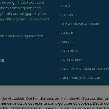
r husvagn, husbil och van!
BUTIK
t inom camping och fritid.
som gör din campingupplevelse
COOKIES
nskraftiga priser – både online
ELMIA HUSVAGN HUSBIL
GUIDER
och exklusiva erbjudanden.
OM OSS
PARTNERS
PRESENTKORT
VAD TYCKER VÅRA KUNDER 
FAQ - VANLIGA FRÅGOR
JOBBA HOS OSS
KATALOGER
nder vi cookies. Det handlar dels om helt nödvändiga cookies för
ommenderar att du accepterar samtliga typer av cookies. Det är d
KÖPVILLKOR
okie-inställningar som du önskar.
Läs mer om cookies vi använd