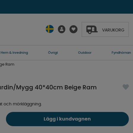
VARUKORG
Hem & Inredning
Övrigt
Outdoor
Fyndhörnan
ige Ram
Gardin/Mygg 40*40cm Beige Ram
t och mörkläggning.
Lägg i kundvagnen