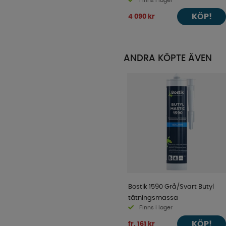
Finns i lager
KÖP!
4 090 kr
ANDRA KÖPTE ÄVEN
Bostik 1590 Grå/Svart Butyl
tätningsmassa
Finns i lager
KÖP!
fr. 161 kr