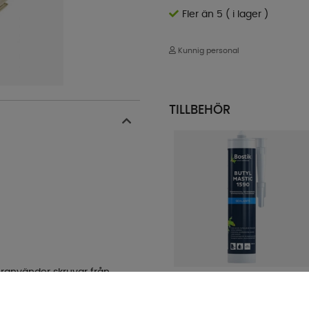
Fler än 5 ( i lager )
Kunnig personal
TILLBEHÖR
teranvänder skruvar från
Bostik 1590 Grå/Svart Butyl
tätningsmassa