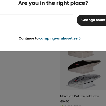
Finns i lager
Are you in the right place?
KÖP!
fr. 161 kr
Change count
POPULÄRT INOM SAM
KATEGORI
Continue to
campingvaruhuset.se
SUPERPRIS!
MaxxFan DeLuxe Taklucka
40x40