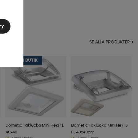
ry
MA
SE ALLA PRODUKTER
VISAS I BUTIK
Dometic Taklucka Mini Heki FL
Dometic Taklucka Mini Heki S
40x40
FL 40x40cm