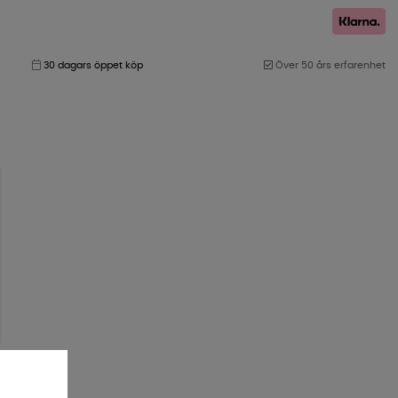
30 dagars öppet köp
Över 50 års erfarenhet