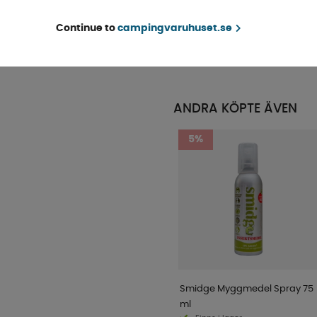
3,5L
Finns i lager
Continue to
campingvaruhuset.se
KÖP!
119 kr
ANDRA KÖPTE ÄVEN
5%
Smidge Myggmedel Spray 75
ml