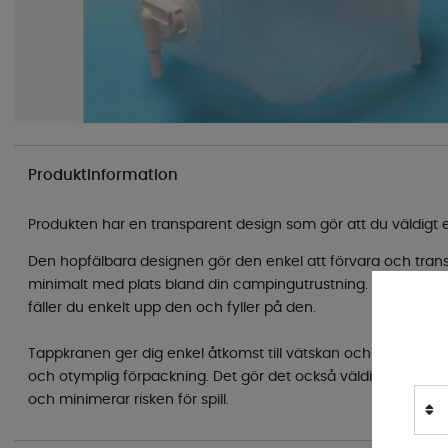
Produktinformation
Produkten har en transparent design som gör att du väldigt e
Den hopfälbara designen gör den enkel att förvara och tran
minimalt med plats bland din campingutrustning. När du sed
fäller du enkelt upp den och fyller på den.
Tappkranen ger dig enkel åtkomst till vätskan och du slipper
och otymplig förpackning. Det gör det också väldigt enkelt a
och minimerar risken för spill.