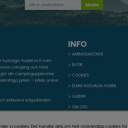
Skicka
INFO
AMBASSADÖRER
r husvagn, husbil och van!
BUTIK
t inom camping och fritid.
som gör din campingupplevelse
COOKIES
nskraftiga priser – både online
ELMIA HUSVAGN HUSBIL
GUIDER
och exklusiva erbjudanden.
OM OSS
PARTNERS
nder vi cookies. Det handlar dels om helt nödvändiga cookies för