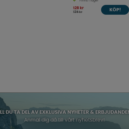
Finns i lager
128 kr
KÖP!
135 kr
ILL DU TA DEL AV EXKLUSIVA NYHETER & ERBJUDANDE
Anmäl dig då till vårt nyhetsbrev!