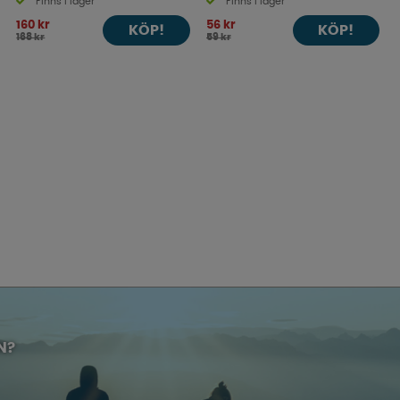
Finns i lager
Finns i lager
160 kr
56 kr
KÖP!
KÖP!
168 kr
59 kr
N?