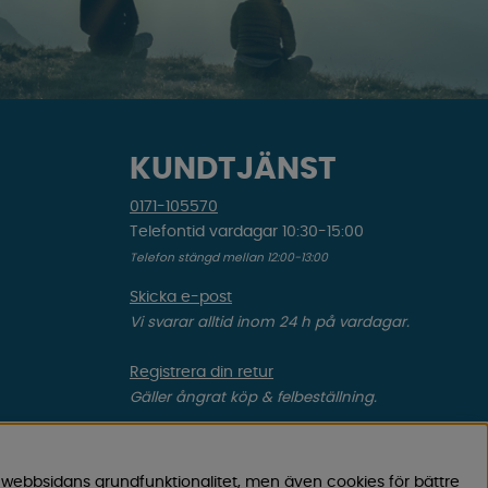
KUNDTJÄNST
0171-105570
Telefontid vardagar 10:30-15:00
Telefon stängd mellan 12:00-13:00
Skicka e-post
Vi svarar alltid inom 24 h på vardagar.
Registrera din retur
Gäller ångrat köp & felbeställning.
Registrera din reklamation
Gäller defekt vara, transportskada etc.
 webbsidans grundfunktionalitet, men även cookies för bättre