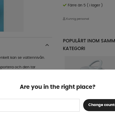
Färre än 5 ( i lager )
Kunnig personal
POPULÄRT INOM SAM
KATEGORI
nkelt kan se vattennivån.
sportera och den tar
an vill använda den så
Are you in the right place?
 bära och hälla från en tung
tt dosera det du dricker
Change count
Hopfällbar Vattenbehållare