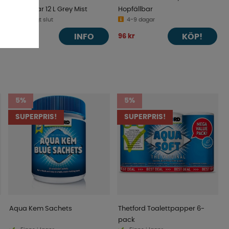
Hopfällbar 12 L Grey Mist
Hopfällbar
Tillfälligt slut
4-9 dagar
INFO
KÖP!
399 kr
96 kr
5%
5%
SUPERPRIS!
SUPERPRIS!
Aqua Kem Sachets
Thetford Toalettpapper 6-
pack