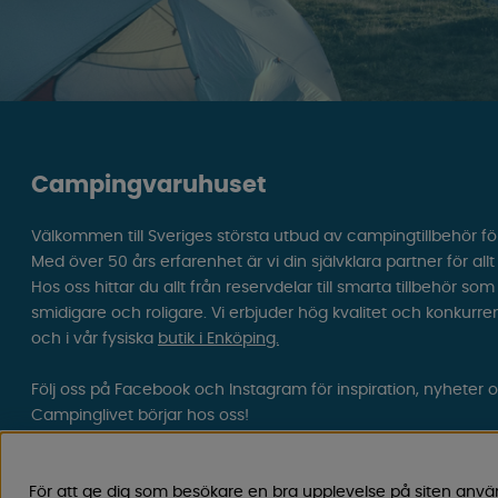
Campingvaruhuset
Välkommen till Sveriges största utbud av campingtillbehör fö
Med över 50 års erfarenhet är vi din självklara partner för all
Hos oss hittar du allt från reservdelar till smarta tillbehör 
smidigare och roligare. Vi erbjuder hög kvalitet och konkurre
och i vår fysiska
butik i Enköping.
Följ oss på Facebook och Instagram för inspiration, nyheter 
Campinglivet börjar hos oss!
För att ge dig som besökare en bra upplevelse på siten anvä