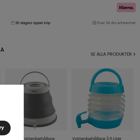
30 dagars öppet köp
Över 50 års erfarenhet
MA
SE ALLA PRODUKTER
ry
Outwell Vattenbehållare
Vattenbehållare 3,5 Liter