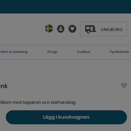
VARUKORG
Hem & Inredning
Övrigt
Outdoor
Fyndhörnan
unk
ehållare med tappkran och bärhandtag.
Lägg i kundvagnen