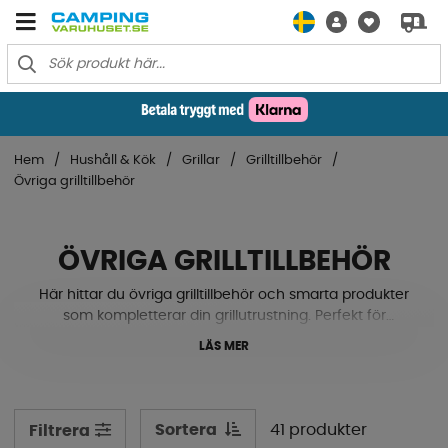
Hem
Hushåll & Kök
Grillar
Grilltillbehör
Övriga grilltillbehör
ÖVRIGA GRILLTILLBEHÖR
Här hittar du övriga grilltillbehör och smarta produkter
som kompletterar din grillutrustning. Perfekt för
specialtillbehör, reservdelar och praktiska grillprodukter.
LÄS MER
Sortera
41 produkter
Filtrera