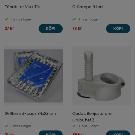
Tändbitar Vita 32st
Grillampa 9 Led
Finns i lager
Finns i lager
27 kr
73 kr
KÖP!
KÖP!
Grillform 3-pack 34x23 cm
Cadac Benjusterare
GrilloChef 2
Finns i lager
Finns i lager