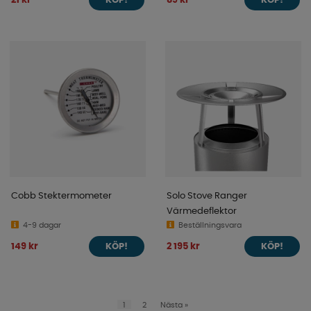
21 kr
89 kr
KÖP!
KÖP!
Cobb Stektermometer
Solo Stove Ranger
Värmedeflektor
4-9 dagar
Beställningsvara
149 kr
2 195 kr
KÖP!
KÖP!
1
2
Nästa
»