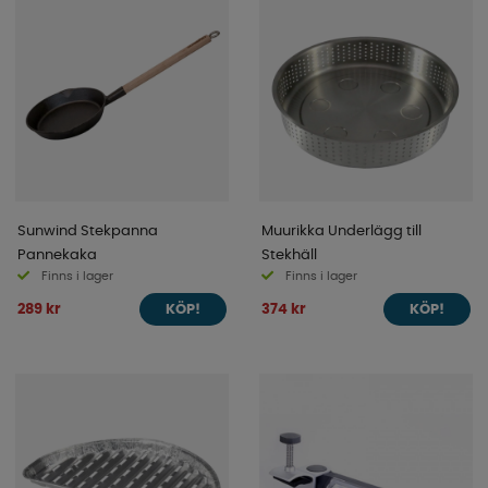
Sunwind Stekpanna
Muurikka Underlägg till
Pannekaka
Stekhäll
Finns i lager
Finns i lager
289 kr
374 kr
KÖP!
KÖP!