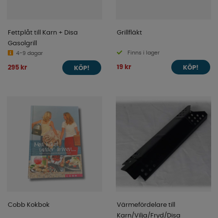
Fettplåt till Karn + Disa
Grillfläkt
Gasolgrill
Finns i lager
4-9 dagar
19 kr
295 kr
KÖP!
KÖP!
Cobb Kokbok
Värmefördelare till
Karn/Vilja/Fryd/Disa