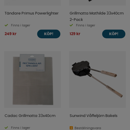
Tändare Primus Powerlighter
Grillmatta Mathilde 33x40cm
2-Pack
Finns i lager
Finns i lager
249 kr
129 kr
KÖP!
KÖP!
Cadac Grillmatta 33x40cm
Sunwind Våffeljärn Bakels
Finns i lager
Beställningsvara