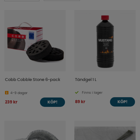
Cobb Cobble Stone 6-pack
Tändgel 1 L
Finns i lager
4-9 dagar
89 kr
239 kr
KÖP!
KÖP!