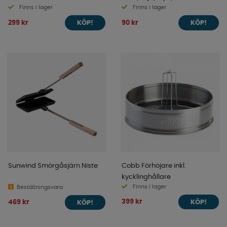
Finns i lager
Finns i lager
299 kr
90 kr
KÖP!
KÖP!
Sunwind Smörgåsjärn Niste
Cobb Förhöjare inkl.
kycklinghållare
Finns i lager
Beställningsvara
399 kr
469 kr
KÖP!
KÖP!