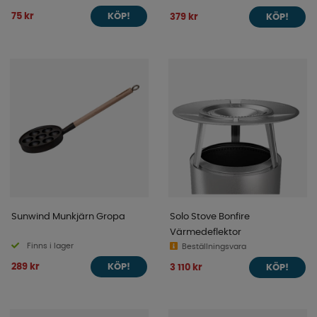
75 kr
379 kr
KÖP!
KÖP!
Sunwind Munkjärn Gropa
Solo Stove Bonfire
Värmedeflektor
Finns i lager
Beställningsvara
289 kr
3 110 kr
KÖP!
KÖP!