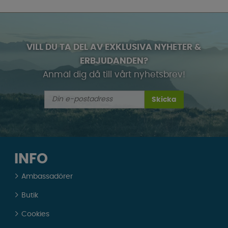
VILL DU TA DEL AV EXKLUSIVA NYHETER &
ERBJUDANDEN?
Anmäl dig då till vårt nyhetsbrev!
Skicka
INFO
Ambassadörer
Butik
Cookies