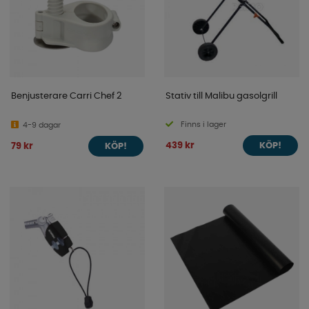
Benjusterare Carri Chef 2
Stativ till Malibu gasolgrill
Finns i lager
4-9 dagar
439 kr
79 kr
KÖP!
KÖP!