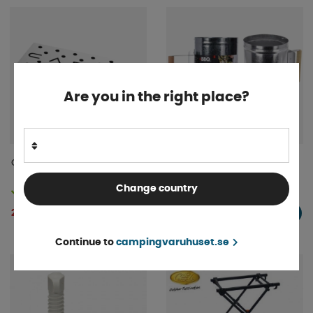
Are you in the right place?
Cadac Rökbox
Kolstartare Plåt 27,5cm
Change country
Finns i lager
Finns i lager
225 kr
119 kr
KÖP!
KÖP!
Continue to
campingvaruhuset.se