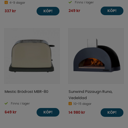
Finns i lager
4-9 dagar
249 kr
337 kr
KÖP!
KÖP!
Mestic Brödrost MBR-80
Sunwind Pizzaugn Runa,
Vedeldad
Finns i lager
10-15 dagar
649 kr
14 980 kr
KÖP!
KÖP!