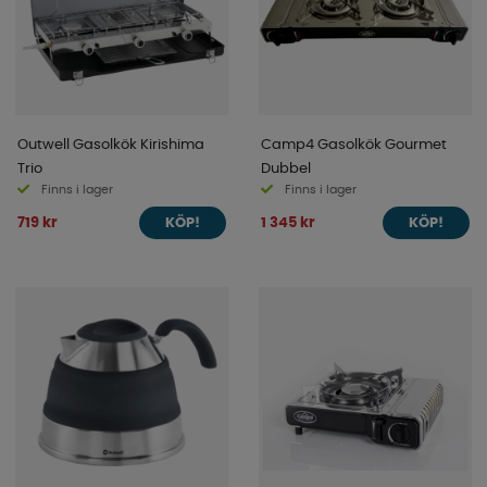
Outwell Gasolkök Kirishima
Camp4 Gasolkök Gourmet
Trio
Dubbel
Finns i lager
Finns i lager
719 kr
1 345 kr
KÖP!
KÖP!