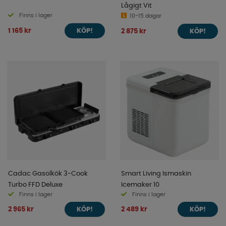
Lågigt Vit
Finns i lager
10-15 dagar
1 165 kr
2 875 kr
KÖP!
KÖP!
Cadac Gasolkök 3-Cook
Smart Living Ismaskin
Turbo FFD Deluxe
Icemaker 10
Finns i lager
Finns i lager
2 965 kr
2 489 kr
KÖP!
KÖP!