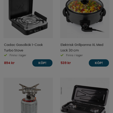
Cadac Gasolkök 1-Cook
Elektrisk Grillpanna XL Med
Turbo Stove
Lock 30 cm
Finns i lager
Finns i lager
894 kr
539 kr
KÖP!
KÖP!