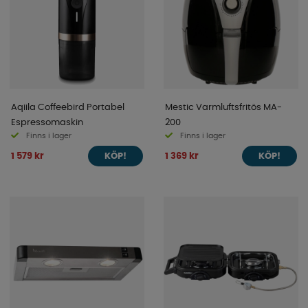
Aqiila Coffeebird Portabel
Mestic Varmluftsfritös MA-
Espressomaskin
200
Finns i lager
Finns i lager
1 579 kr
1 369 kr
KÖP!
KÖP!