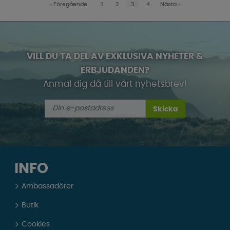
«
Föregående
1
2
3
4
Nästa
»
VILL DU TA DEL AV EXKLUSIVA NYHETER &
ERBJUDANDEN?
Anmäl dig då till vårt nyhetsbrev!
Skicka
INFO
Ambassadörer
Butik
Cookies