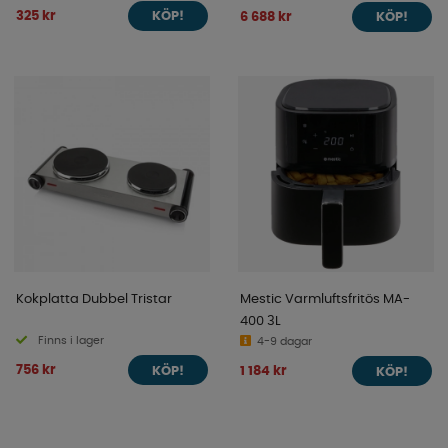
325 kr
6 688 kr
KÖP!
KÖP!
Kokplatta Dubbel Tristar
Mestic Varmluftsfritös MA-
400 3L
Finns i lager
4-9 dagar
756 kr
1 184 kr
KÖP!
KÖP!