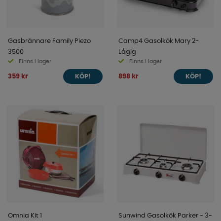
Gasbrännare Family Piezo
Camp4 Gasolkök Mary 2-
3500
Lågig
Finns i lager
Finns i lager
359 kr
898 kr
KÖP!
KÖP!
Omnia Kit 1
Sunwind Gasolkök Parker - 3-