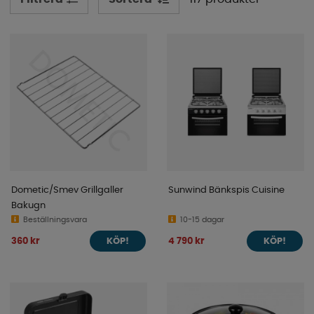
kategorier och scrolla runt så hittar du säkert det du
letar efter!
Dometic/Smev Grillgaller
Sunwind Bänkspis Cuisine
Bakugn
Beställningsvara
10-15 dagar
360 kr
4 790 kr
KÖP!
KÖP!