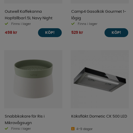
Outwell Kaffekanna
Camp4 Gasolkök Gourmet 1-
Hopfällbar1.5L Navy Night
lågig
Finns i lager
Finns i lager
498 kr
529 kr
KÖP!
KÖP!
Snabbkokare för Ris i
Köksfläkt Dometic CK 500 LED
Mikrovågsugn
Finns i lager
4-9 dagar