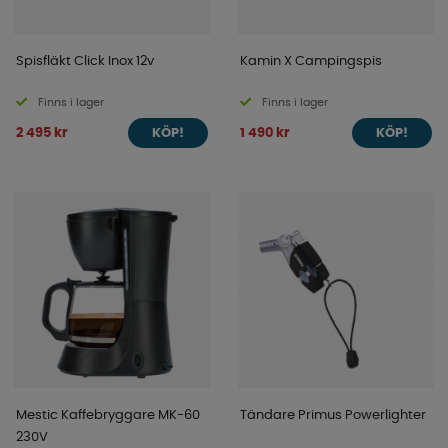
Spisfläkt Click Inox 12v
Kamin X Campingspis
Finns i lager
Finns i lager
2 495 kr
1 490 kr
KÖP!
KÖP!
Mestic Kaffebryggare MK-60
Tändare Primus Powerlighter
230V