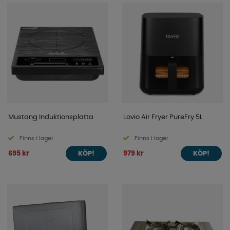
Mustang Induktionsplatta
Lovio Air Fryer PureFry 5L
Finns i lager
Finns i lager
695 kr
979 kr
KÖP!
KÖP!