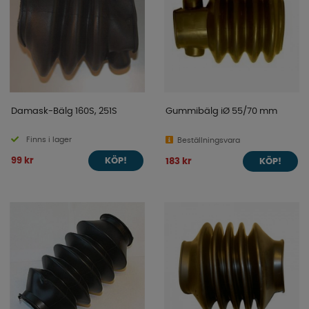
Damask-Bälg 160S, 251S
Gummibälg iØ 55/70 mm
Finns i lager
Beställningsvara
99 kr
183 kr
KÖP!
KÖP!