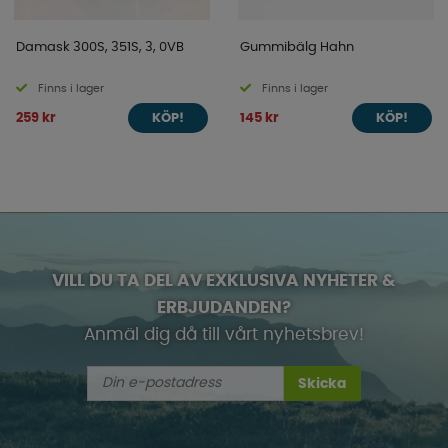
Damask 300S, 351S, 3, 0VB
Gummibälg Hahn
Finns i lager
Finns i lager
259 kr
145 kr
KÖP!
KÖP!
VILL DU TA DEL AV EXKLUSIVA NYHETER &
ERBJUDANDEN?
Anmäl dig då till vårt nyhetsbrev!
Skicka