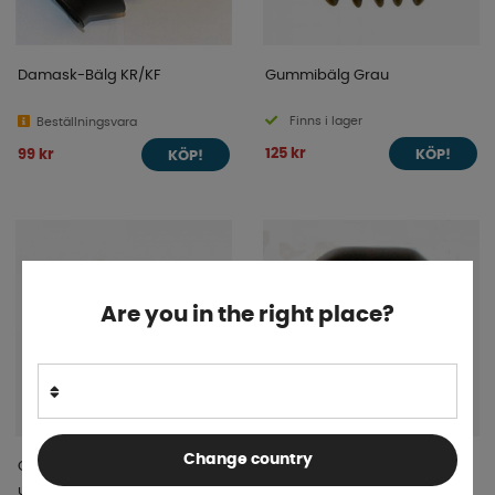
Damask-Bälg KR/KF
Gummibälg Grau
Finns i lager
Beställningsvara
125 kr
99 kr
KÖP!
KÖP!
Are you in the right place?
Change country
Gummibälg Knott med bult
Gummibälg Sigma, slät
uttag