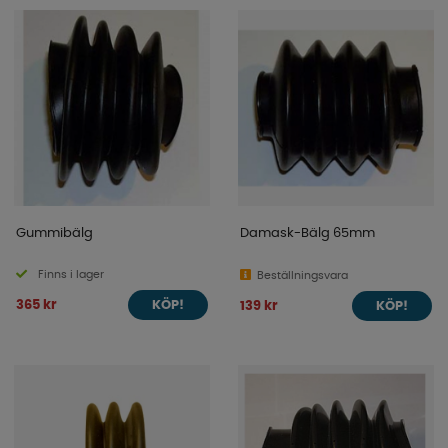
Gummibälg
Damask-Bälg 65mm
Finns i lager
Beställningsvara
365 kr
139 kr
KÖP!
KÖP!