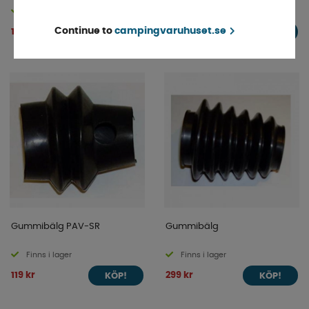
Finns i lager
Finns i lager
Continue to
campingvaruhuset.se
148 kr
239 kr
KÖP!
KÖP!
Gummibälg PAV-SR
Gummibälg
Finns i lager
Finns i lager
119 kr
299 kr
KÖP!
KÖP!