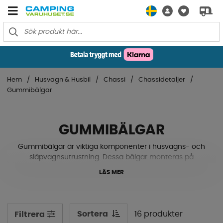
Hem
Husvagn & Husbil
Chassi
Chassidetaljer
Gummibälgar
GUMMIBÄLGAR
Gummibälgar är viktiga komponenter i husvagns- och
släpvagnsutrustning. Dessa bälgar monteras på
fjäderbenen för att skydda dem från smuts och skador
LÄS MER
samt för att ge en jämnare resa på ojämna vägar. De
kan också förlänga livslängden på fjädringssystemet
och hjälpa till att minska underhållskostnaderna på lång
sikt.
Sortera
16 produkter
Filtrera