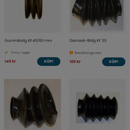
Gummibälg iØ 40/60 mm
Damask-Bälg KF 35
Finns i lager
Beställningsvara
149 kr
109 kr
KÖP!
KÖP!