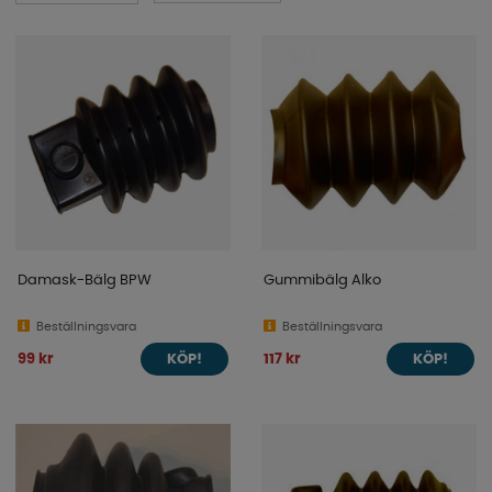
Är du osäker på vilken du skall ha? Sök fram TSV, T eller
VOV nummer (brukar stå fram på draget på en typplåt
eller instansat) så kan ni få fram vilka bromsbackar,
hjullager, påskjutsdämpare, gummibälg mm. ni behöver.
Vid frågor är det bara att kontakta oss så hjälper vi
gärna till!
Damask-Bälg BPW
Gummibälg Alko
Beställningsvara
Beställningsvara
99 kr
117 kr
KÖP!
KÖP!