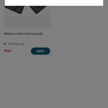
Milenco Aero mirror pads
Tillfälligt slut
75 kr
INFO