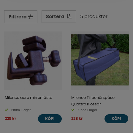
spegelarmshållare och fästen. Skrolla ner för att se vårt
sortiment.
Sortera
5 produkter
Filtrera
Milenco aero mirror fäste
Milenco Tillbehörspåse
Quattro Klossar
Finns i lager
Finns i lager
229 kr
228 kr
KÖP!
KÖP!