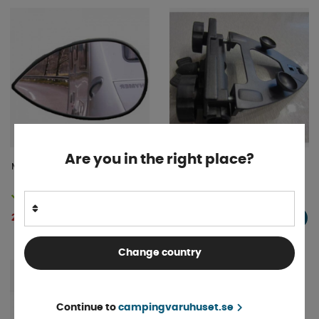
Are you in the right place?
Milenco Aero Spegelhuvud
Spegelarmshållare
Finns i lager
Finns i lager
242 kr
59 kr
KÖP!
KÖP!
Change country
Continue to
campingvaruhuset.se