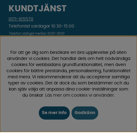
KUNDTJÄNST
0171-105570
Telefontid vardagar 10:30-15:00
Telefon stängd mellan 12:00-13:00
Skicka e-post
Vi svarar alltid inom 24 h på vardagar.
För att ge dig som besökare en bra upplevelse på siten
använder vi cookies. Det handlar dels om helt nödvändiga
cookies för webbsidans grundfunktionalitet, men även
Registrera din retur
cookies för bättre prestanda, personalisering, funktionalitet
Gäller ångrat köp & felbeställning.
med mera. Vi rekommenderar att du accepterar samtliga
typer av cookies. Det är dock du som bestämmer och du
Registrera din reklamation
kan själv välja att anpassa dina cookie-inställningar som
Gäller defekt vara, transportskada etc.
du önskar.
Läs mer om cookies vi använder
.
Campingvaruhuset Butik Enköping
Se mer info
Godkänn
Hitta till vår butik & se öppettider