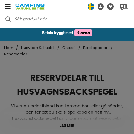
Hem
Husvagn & Husbil
Chassi
Backspeglar
Reservdelar
RESERVDELAR TILL
HUSVAGNSBACKSPEGEL
Vi vet att delar ibland kan komma bort eller gå sönder,
och för att du ska slippa köpa en helt ny
husvagnsbackspegel har vi därför samlat reservdelar
som du kan komplettera din befintliga spegel med om
LÄS MER
det behövs. Allt från spegelhuvud, spegelglas,