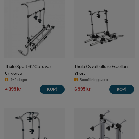
Thule Sport G2 Caravan
Thule Cykelhållare Excellent
Universal
Short
4-9 dagar
Beställningsvara
4 399 kr
6 995 kr
KÖP!
KÖP!