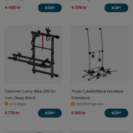
4 400 kr
4 398 kr
KÖP!
KÖP!
Fiamma Carry-Bike 200 DJ
Thule Cykelhållare Excellent
Van. Deep Black
Standard
4-9 dagar
Beställningsvara
6 779 kr
6 510 kr
KÖP!
KÖP!