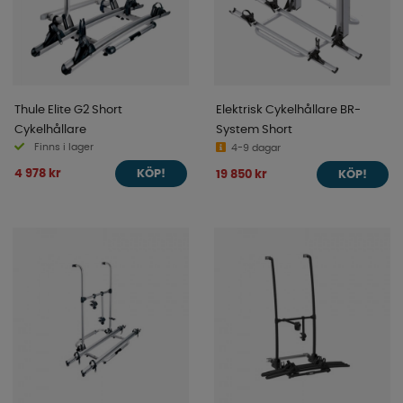
Thule Elite G2 Short
Elektrisk Cykelhållare BR-
Cykelhållare
System Short
Finns i lager
4-9 dagar
4 978 kr
19 850 kr
KÖP!
KÖP!