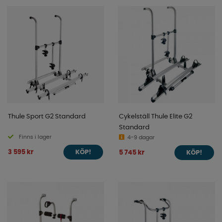
Thule Sport G2 Standard
Cykelställ Thule Elite G2
Standard
Finns i lager
4-9 dagar
3 595 kr
5 745 kr
KÖP!
KÖP!