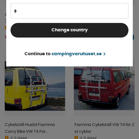
AL-KO Cykelhållare Velo IV för
Elektrisk Cykelhållare BR-
3 Cyklar
System
Beställningsvara
4-9 dagar
Change country
17 895 kr
18 990 kr
KÖP!
KÖP!
Continue to
campingvaruhuset.se
Cykelställ Husbil Fiamma
Fiamma Cykelställ VW T4 för 2
Carry Bike VW T4 För
st cyklar
Baklucka
4-9 dagar
4-9 dagar