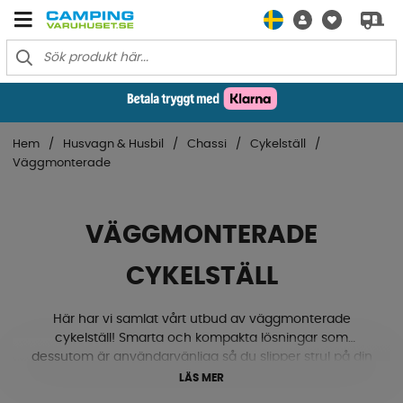
Hem
Husvagn & Husbil
Chassi
Cykelställ
Väggmonterade
VÄGGMONTERADE
CYKELSTÄLL
Här har vi samlat vårt utbud av väggmonterade
cykelställ! Smarta och kompakta lösningar som
dessutom är användarvänliga så du slipper strul på din
nästa campingsemester. Vi erbjuder hållare för både
LÄS MER
husvagn, husbil och vans för din vanliga cykel eller