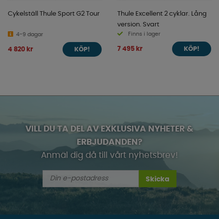
Cykelställ Thule Sport G2 Tour
Thule Excellent 2 cyklar. Lång
version. Svart
Finns i lager
4-9 dagar
7 495 kr
4 820 kr
KÖP!
KÖP!
VILL DU TA DEL AV EXKLUSIVA NYHETER &
ERBJUDANDEN?
Anmäl dig då till vårt nyhetsbrev!
Skicka