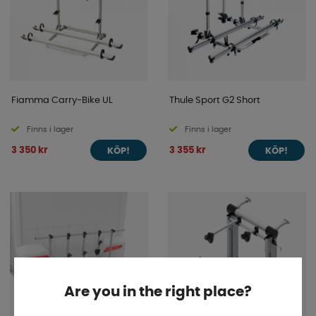
Fiamma Carry-Bike UL
Thule Sport G2 Short
Finns i lager
Finns i lager
3 350 kr
3 355 kr
KÖP!
KÖP!
Are you in the right place?