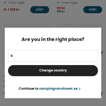
Finns i lager
Finns i lager
119 kr
fr. 1 238 kr
KÖP!
KÖP!
298 kr
Are you in the right place?
Change country
Monteringsskena 70 cm till
Fiamma Rail Premium XL
Thule veloslide
Anodiserad
4-9 dagar
4-9 dagar
Continue to
campingvaruhuset.se
1 125 kr
1 091 kr
KÖP!
KÖP!