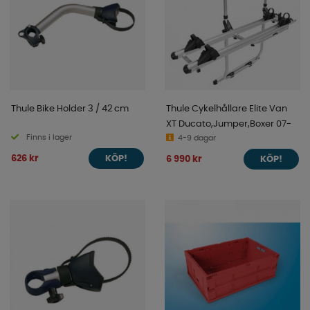
Thule Bike Holder 3 / 42 cm
Thule Cykelhållare Elite Van
XT Ducato,Jumper,Boxer 07-
Finns i lager
4-9 dagar
626 kr
6 990 kr
KÖP!
KÖP!