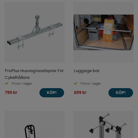
ProPlus Husvagnsadapter För
Luggage bar
Cykelhållare
Finns i lager
Finns i lager
799 kr
699 kr
KÖP!
KÖP!