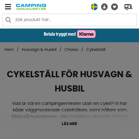
Hem
Husvagn & Husbil
Chassi
Cykelställ
CYKELSTÄLL FÖR HUSVAGN &
HUSBIL
Vad är väl en campingsemester utan en cykel? Vi har
både väggmonterade cykelhållare, samt hållare som
fästs på husvagnens- eller husbilens dragbalk. Många
av våra cykelställ är även justerbara för att passa olika
LÄS MER
storlekar. Ska du ut och campa med en van? Då kan du
dessutom hitta hållare som fungerar utmärkt för detta