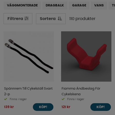
fordon. Skrolla ner och utforska vårt sortiment redan
VÄGGMONTERADE
DRAGBALK
GARAGE
VANS
T
idag!
Sortera
110 produkter
Filtrera
Spännrem Till Cykelställ Svart
Fiamma Ändbeslag För
2-p
Cykelskena
Finns i lager
Finns i lager
139 kr
121 kr
KÖP!
KÖP!