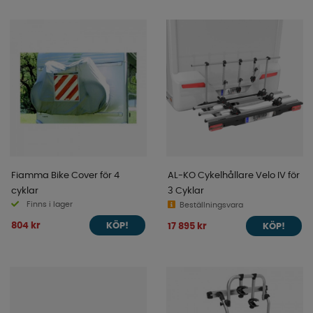
Fiamma Bike Cover för 4
AL-KO Cykelhållare Velo IV för
cyklar
3 Cyklar
Finns i lager
Beställningsvara
804 kr
17 895 kr
KÖP!
KÖP!