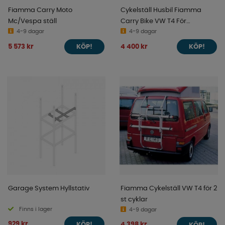
Fiamma Carry Moto
Cykelställ Husbil Fiamma
Mc/Vespa ställ
Carry Bike VW T4 För
4-9 dagar
Baklucka
4-9 dagar
5 573 kr
4 400 kr
KÖP!
KÖP!
Garage System Hyllstativ
Fiamma Cykelställ VW T4 för 2
st cyklar
Finns i lager
4-9 dagar
929 kr
4 398 kr
KÖP!