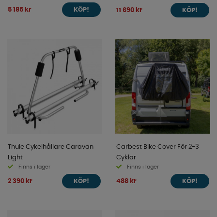
5 185 kr
11 690 kr
KÖP!
KÖP!
Thule Cykelhållare Caravan
Carbest Bike Cover För 2-3
Light
Cyklar
Finns i lager
Finns i lager
2 390 kr
488 kr
KÖP!
KÖP!