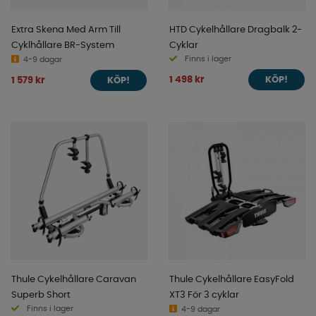
Extra Skena Med Arm Till
HTD Cykelhållare Dragbalk 2-
Cyklhållare BR-System
Cyklar
Finns i lager
4-9 dagar
1 498 kr
1 579 kr
KÖP!
KÖP!
Thule Cykelhållare Caravan
Thule Cykelhållare EasyFold
Superb Short
XT3 För 3 cyklar
Finns i lager
4-9 dagar