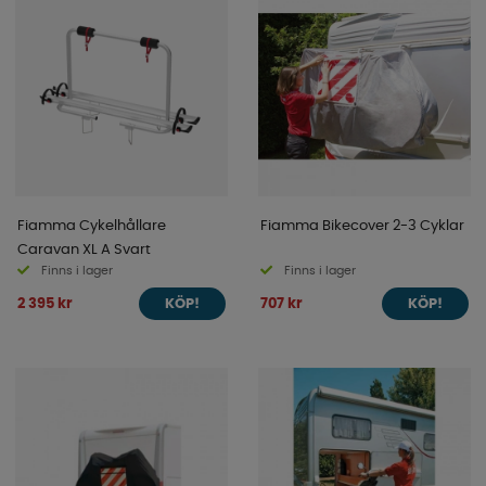
Fiamma Cykelhållare
Fiamma Bikecover 2-3 Cyklar
Caravan XL A Svart
Finns i lager
Finns i lager
2 395 kr
707 kr
KÖP!
KÖP!