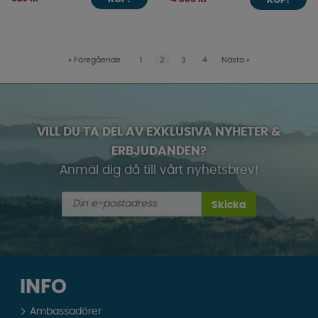
KÖP!
«
Föregående
1
2
3
4
Nästa
»
VILL DU TA DEL AV EXKLUSIVA NYHETER &
ERBJUDANDEN?
Anmäl dig då till vårt nyhetsbrev!
Skicka
INFO
Ambassadörer