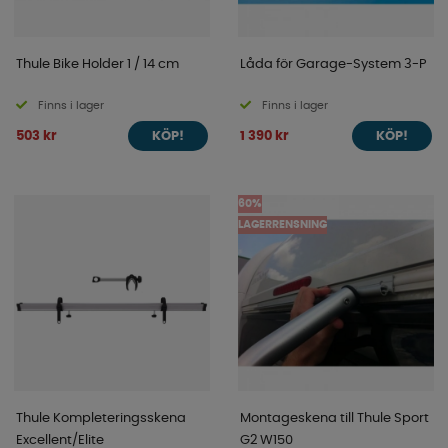
Thule Bike Holder 1 / 14 cm
Låda för Garage-System 3-P
Finns i lager
Finns i lager
503 kr
1 390 kr
KÖP!
KÖP!
60%
LAGERRENSNING
Thule Kompleteringsskena
Montageskena till Thule Sport
Excellent/Elite
G2 W150