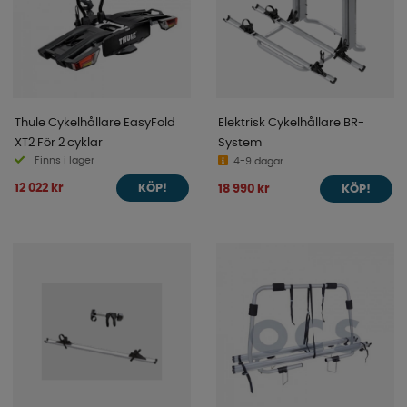
Thule Cykelhållare EasyFold
Elektrisk Cykelhållare BR-
XT2 För 2 cyklar
System
Finns i lager
4-9 dagar
12 022 kr
18 990 kr
KÖP!
KÖP!