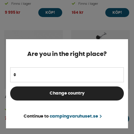
Finns i lager
Finns i lager
9 995 kr
164 kr
KÖP!
KÖP!
Are you in the right place?
Change country
Anti-slip Plate
Elektrisk Cykelhållare BR-
System
Finns i lager
4-9 dagar
Continue to
campingvaruhuset.se
77 kr
18 990 kr
KÖP!
KÖP!