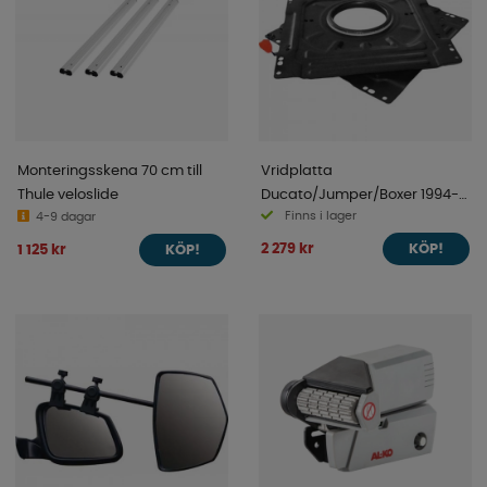
Monteringsskena 70 cm till
Vridplatta
Thule veloslide
Ducato/Jumper/Boxer 1994-
Finns i lager
4-9 dagar
2002 Förarsida
2 279 kr
1 125 kr
KÖP!
KÖP!