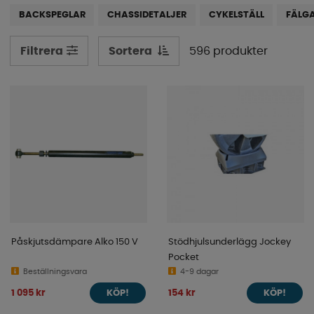
eller van!
BACKSPEGLAR
CHASSIDETALJER
CYKELSTÄLL
FÄLG
Sortera
596 produkter
Filtrera
Påskjutsdämpare Alko 150 V
Stödhjulsunderlägg Jockey
Pocket
Beställningsvara
4-9 dagar
1 095 kr
154 kr
KÖP!
KÖP!