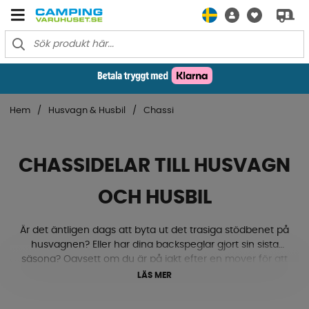
Hem
Husvagn & Husbil
Chassi
CHASSIDELAR TILL HUSVAGN
OCH HUSBIL
Är det äntligen dags att byta ut det trasiga stödbenet på
husvagnen? Eller har dina backspeglar gjort sin sista
säsong? Oavsett om du är på jakt efter en mover för att
förenkla backningen på campingplatsen eller behöver
LÄS MER
en ny vridplatta till husbilen så hittar du det här! Bläddra
mellan hundratals chassidelar till din husvagn, husbil