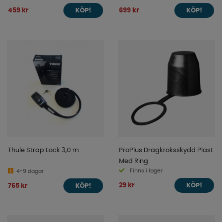
459 kr
699 kr
KÖP!
KÖP!
Thule Strap Lock 3,0 m
ProPlus Dragkroksskydd Plast
Med Ring
Finns i lager
4-9 dagar
29 kr
765 kr
KÖP!
KÖP!