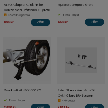
ALKO Adapter Click Fix för
Hjulstötdämpare Grön
balkar med utåtvänd C-profil
Finns i lager
Beställningsvara
658 kr
606 kr
KÖP!
KÖP!
Domkraft AL-KO 1000 KG
Extra Skena Med Arm Till
Cyklhållare BR-System
Finns i lager
4-9 dagar
2 650 kr
1 579 kr
KÖP!