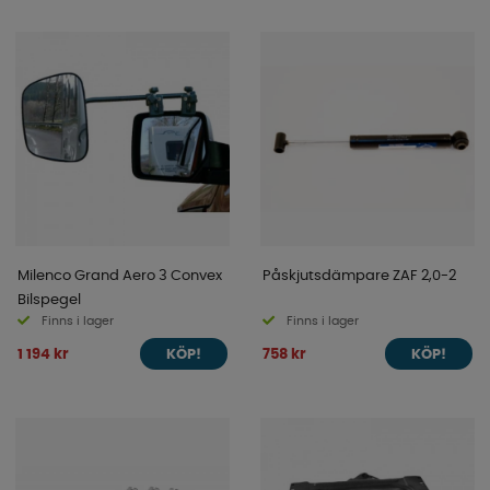
Milenco Grand Aero 3 Convex
Påskjutsdämpare ZAF 2,0-2
Bilspegel
Finns i lager
Finns i lager
1 194 kr
758 kr
KÖP!
KÖP!