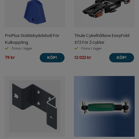
ProPlus Stöldskyddsboll För
Thule Cykelhållare EasyFold
Kulkoppling
XT2 För 2 cyklar
Finns i lager
Finns i lager
79 kr
12 022 kr
KÖP!
KÖP!