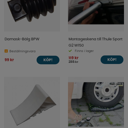
Damask-Bälg BPW
Montageskena till Thule Sport
G2 W150
Finns i lager
Beställningsvara
119 kr
99 kr
KÖP!
KÖP!
298 kr