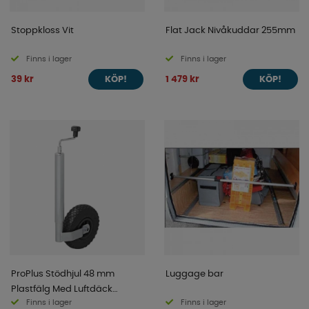
Stoppkloss Vit
Flat Jack Nivåkuddar 255mm
Finns i lager
Finns i lager
39 kr
1 479 kr
KÖP!
KÖP!
ProPlus Stödhjul 48 mm
Luggage bar
Plastfälg Med Luftdäck
Finns i lager
Finns i lager
260x85 mm