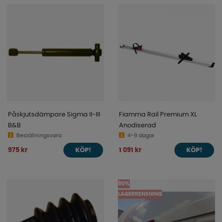
Påskjutsdämpare Sigma II-III
Fiamma Rail Premium XL
B&B
Anodiserad
Beställningsvara
4-9 dagar
975 kr
1 091 kr
KÖP!
KÖP!
60%
LAGERRENSNING