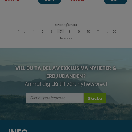
KÖP!
«
Föregående
1
..
4
5
6
7
8
9
10
11
..
20
Nästa
»
VILL DU TA DEL AV EXKLUSIVA NYHETER &
ERBJUDANDEN?
Anmäl dig då till vårt nyhetsbrev!
Skicka