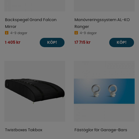
Backspegel Grand Falcon
Manövreringssystem AL-KO
Mirror
Ranger
4-9 dagar
4-9 dagar
1 405 kr
17 715 kr
KÖP!
KÖP!
Twistboxes Takbox
Fästöglor för Garage-Bars