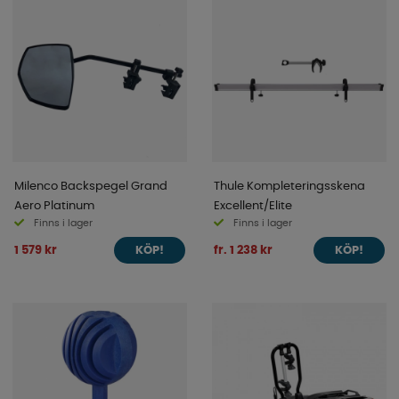
Milenco Backspegel Grand
Thule Kompleteringsskena
Aero Platinum
Excellent/Elite
Finns i lager
Finns i lager
1 579 kr
fr. 1 238 kr
KÖP!
KÖP!