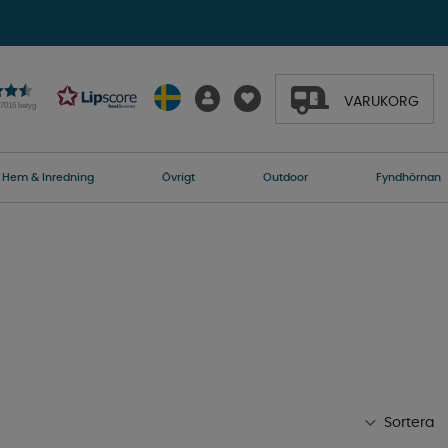
VARUKORG
27016 betyg
Hem & Inredning
Övrigt
Outdoor
Fyndhörnan
Sortera