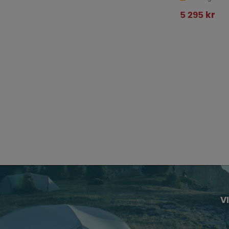
5 295 kr
V