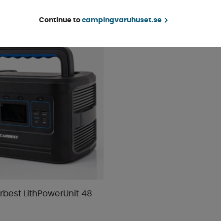
Continue to
campingvaruhuset.se
rbest LithPowerUnit 48