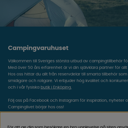
Campingvaruhuset
Välkommen till Sveriges största utbud av campingtillbehör fö
Med över 50 års erfarenhet är vi din självklara partner för all
Hos oss hittar du allt från reservdelar till smarta tillbehör 
smidigare och roligare. Vi erbjuder hög kvalitet och konkurre
och i vår fysiska
butik i Enköping.
Följ oss på Facebook och Instagram för inspiration, nyheter 
Campinglivet börjar hos oss!
För att ge dig som besökare en bra upplevelse på siten anvä