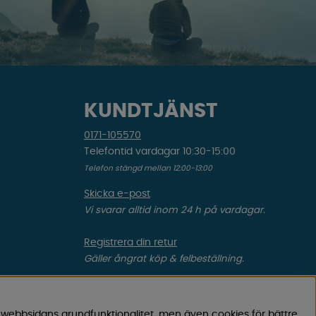
KUNDTJÄNST
0171-105570
Telefontid vardagar 10:30-15:00
Telefon stängd mellan 12:00-13:00
Skicka e-post
Vi svarar alltid inom 24 h på vardagar.
Registrera din retur
Gäller ångrat köp & felbeställning.
Registrera din reklamation
Gäller defekt vara, transportskada etc.
 webbsidans grundfunktionalitet, men även cookies för bättre