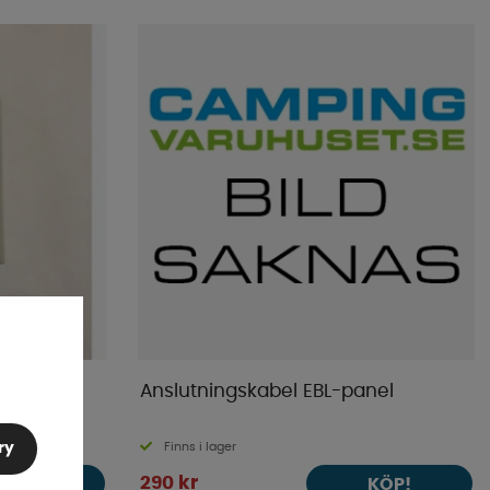
Mest populära
Butikens favoriter
Namn A-Ö
Namn Ö-A
Lägsta pris
Högsta pris
Varumärke
Publiceringsdatum
V
Anslutningskabel EBL-panel
Finns i lager
ry
290 kr
KÖP!
KÖP!