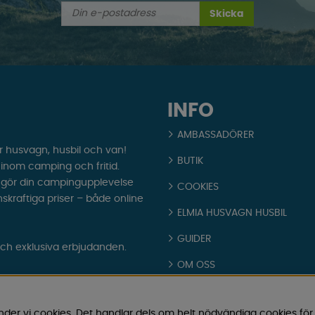
Skicka
INFO
AMBASSADÖRER
r husvagn, husbil och van!
BUTIK
t inom camping och fritid.
som gör din campingupplevelse
COOKIES
nskraftiga priser – både online
ELMIA HUSVAGN HUSBIL
GUIDER
och exklusiva erbjudanden.
OM OSS
PARTNERS
nder vi cookies. Det handlar dels om helt nödvändiga cookies för