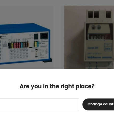
Are you in the right place?
BL 208 S
Elmätare För skena 230
Finns i lager
Change count
1 770 kr
KÖP!