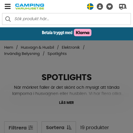
Hem
Husvagn & Husbil
Elektronik
Invändig Belysning
Spotlights
SPOTLIGHTS
När mörkret faller är det skönt och mysigt att tända
lamporna i husvagnen eller husbilen. Vi har flera olika
spotlights som kan monteras på väggen eller taket, där
LÄS MER
du vill ha den. De flesta modellerna är strömsparande
LEDlampor och är även vridbara så du enkelt kan rikta
ljuset till boken eller mot matbordet. Kika nedanför vad
vi har att erbjuda!
Sortera
19 produkter
Filtrera