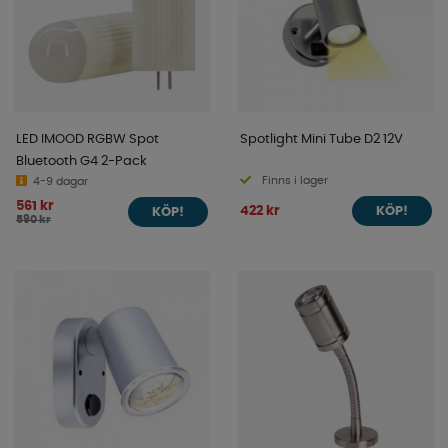
LED IMOOD RGBW Spot
Spotlight Mini Tube D2 12V
Bluetooth G4 2-Pack
Finns i lager
4-9 dagar
561 kr
422 kr
KÖP!
KÖP!
590 kr