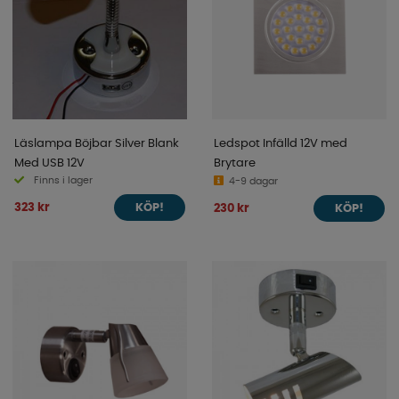
Läslampa Böjbar Silver Blank
Ledspot Infälld 12V med
Med USB 12V
Brytare
Finns i lager
4-9 dagar
323 kr
230 kr
KÖP!
KÖP!