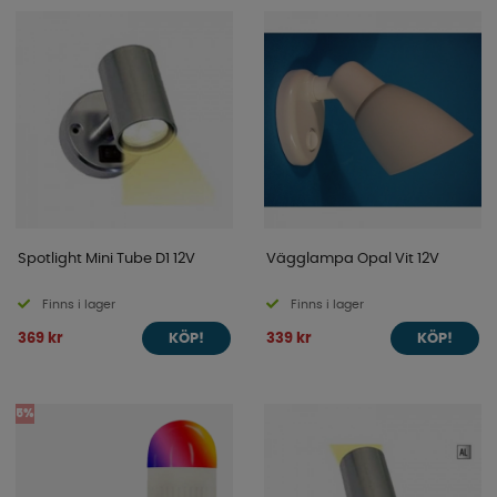
Spotlight Mini Tube D1 12V
Vägglampa Opal Vit 12V
Finns i lager
Finns i lager
369 kr
339 kr
KÖP!
KÖP!
5%