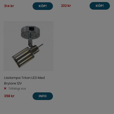
232 kr
314 kr
KÖP!
KÖP!
Läslampa Triton LED Med
Brytare 12V
Tillfälligt slut
358 kr
INFO