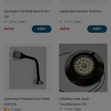
Spotlight T41 Walli Matt Krom
Läslampa Dimbar 203mm
12V
Finns i lager
Finns i lager
243 kr
465 kr
KÖP!
KÖP!
Läslampa Flexibel Svart Med
Utfällbar Led-Spot
USB 2,1A
Touchbrytare 12V
Finns i lager
4-9 dagar