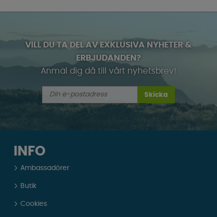
VILL DU TA DEL AV EXKLUSIVA NYHETER &
ERBJUDANDEN?
Anmäl dig då till vårt nyhetsbrev!
Skicka
INFO
Ambassadörer
Butik
Cookies