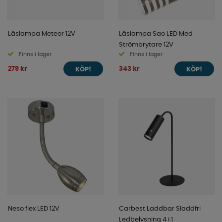
Läslampa Meteor 12V
Läslampa Sao LED Med
Strömbrytare 12V
Finns i lager
Finns i lager
279 kr
343 kr
KÖP!
KÖP!
Neso flex LED 12V
Carbest Laddbar Sladdfri
Ledbelysning 4 i 1