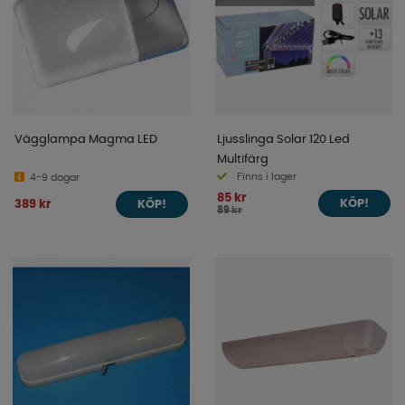
Vägglampa Magma LED
Ljusslinga Solar 120 Led
Multifärg
Finns i lager
4-9 dagar
85 kr
389 kr
KÖP!
KÖP!
89 kr