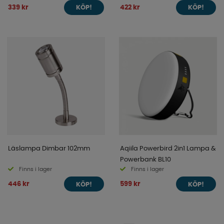
339 kr
422 kr
KÖP!
KÖP!
Läslampa Dimbar 102mm
Aqiila Powerbird 2in1 Lampa &
Powerbank BL10
Finns i lager
Finns i lager
446 kr
599 kr
KÖP!
KÖP!