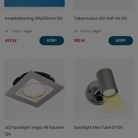
Innerbelysning 165x35mm 12V
Takarmatur LED Soft Vit 12V
Finns i lager
Finns i lager
413 kr
162 kr
KÖP!
KÖP!
LED Spotlight Vega 48 Square
Spotlight Mini Tube D1 12V
12V