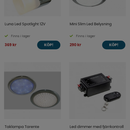
Luna Led Spotlight 12V
Mini Slim Led Belysning
Finns i lager
Finns i lager
369 kr
290 kr
KÖP!
KÖP!
Taklampa Tarente
Led dimmer med fjärrkontroll