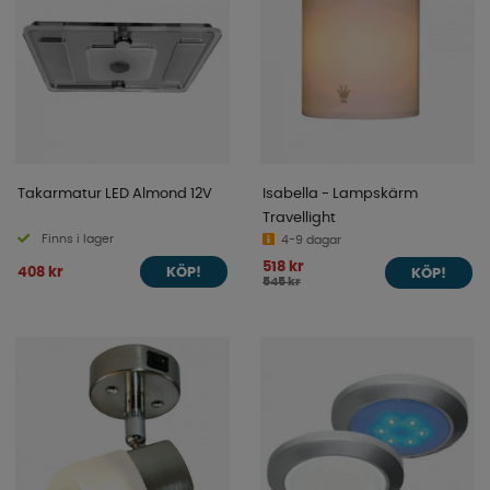
Takarmatur LED Almond 12V
Isabella - Lampskärm
Travellight
Finns i lager
4-9 dagar
518 kr
408 kr
KÖP!
KÖP!
545 kr