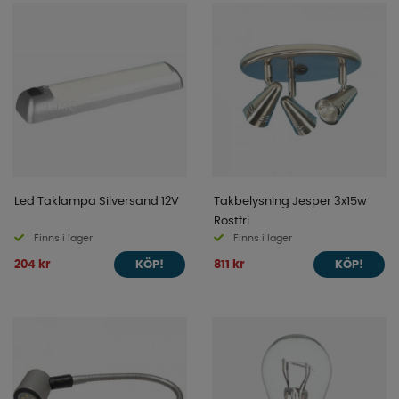
Led Taklampa Silversand 12V
Takbelysning Jesper 3x15w
Rostfri
Finns i lager
Finns i lager
204 kr
811 kr
KÖP!
KÖP!