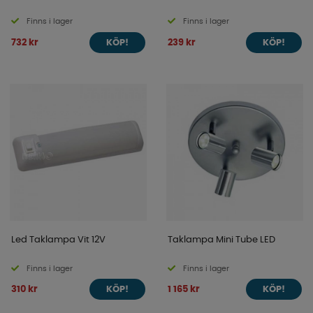
Finns i lager
Finns i lager
732 kr
239 kr
KÖP!
KÖP!
Led Taklampa Vit 12V
Taklampa Mini Tube LED
Finns i lager
Finns i lager
310 kr
1 165 kr
KÖP!
KÖP!