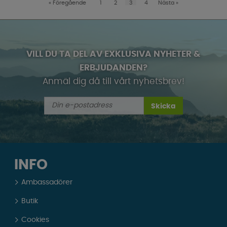
«
Föregående
1
2
3
4
Nästa
»
VILL DU TA DEL AV EXKLUSIVA NYHETER &
ERBJUDANDEN?
Anmäl dig då till vårt nyhetsbrev!
Skicka
INFO
Ambassadörer
Butik
Cookies