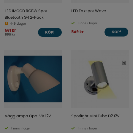
LED IMOOD RGBW Spot
LED Takspot Wave
Bluetooth G4 2-Pack
Finns i lager
4-9 dagar
561 kr
549 kr
KÖP!
KÖP!
590 kr
Vägglampa Opal Vit 12V
Spotlight Mini Tube D2 12V
Finns i lager
Finns i lager