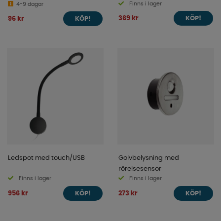
Finns i lager
4-9 dagar
369 kr
96 kr
KÖP!
KÖP!
Ledspot med touch/USB
Golvbelysning med
rörelsesensor
Finns i lager
Finns i lager
956 kr
273 kr
KÖP!
KÖP!