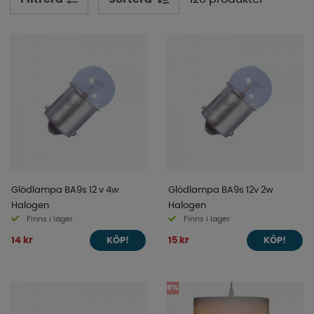
atmosfär.
Med våra lampor kan du skapa olika zoner och
stämningar i din husvagn eller husbil. Ljuset kan
användas för att skapa en avkopplande atmosfär i
sovrummet, en mysig miljö i matrummet eller en väl
upplyst arbetsyta i köket.
Scrolla runt bland våra ledlampor, taklampor, spotlights
och mycket mer här nedanför!
Glödlampa BA9s 12 v 4w
Glödlampa BA9s 12v 2w
Halogen
Halogen
Finns i lager
Finns i lager
14 kr
15 kr
KÖP!
KÖP!
5%