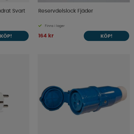
drat Svart
Reservdelslock Fjäder
Finns i lager
164 kr
KÖP!
KÖP!