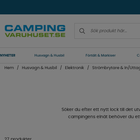
NYHETER
Husvagn & Husbil
Förtält & Markiser
C
Hem
Husvagn & Husbil
Elektronik
Strömbrytare & In/Utta
Söker du efter ett nytt lock till det 
campingens elnät behöver du ett e
27 produkter