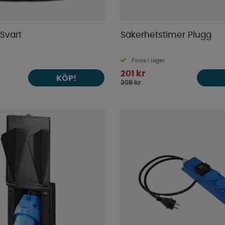
Svart
Säkerhetstimer Plugg
Finns i lager
201 kr
KÖP!
309 kr