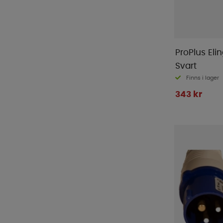
ProPlus El
Svart
Finns i lager
343 kr