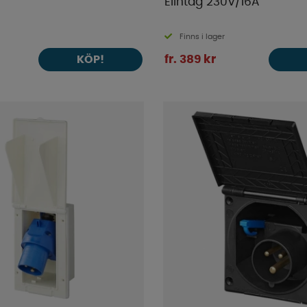
Elintag 230V/16A
Finns i lager
fr. 389 kr
KÖP!