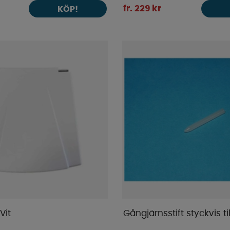
fr. 229 kr
KÖP!
Vit
Gångjärnsstift styckvis ti