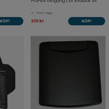
ProPlus Elingång CEE Kvadrat Vit
Finns i lager
239 kr
KÖP!
KÖP!