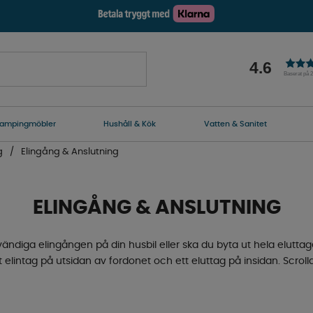
4.6
Baserat på 
ampingmöbler
Hushåll & Kök
Vatten & Sanitet
g
Elingång & Anslutning
ELINGÅNG & ANSLUTNING
utvändiga elingången på din husbil eller ska du byta ut hela eluttag
lintag på utsidan av fordonet och ett eluttag på insidan. Scroll