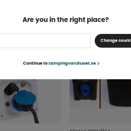
4-9 dagar
14 kr
KÖP!
Are you in the right place?
Change count
Continue to
campingvaruhuset.se