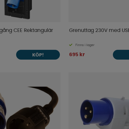
ingång CEE Rektangulär
Grenuttag 230V med US
Finns i lager
695 kr
KÖP!