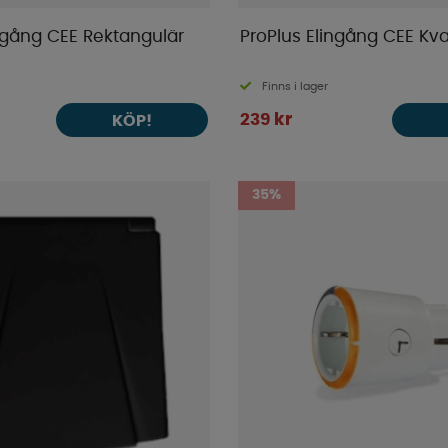
ingång CEE Rektangulär
ProPlus Elingång CEE Kva
Finns i lager
239 kr
KÖP!
35%