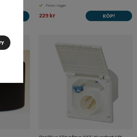
Finns i lager
229 kr
KÖP!
KÖP!
ry