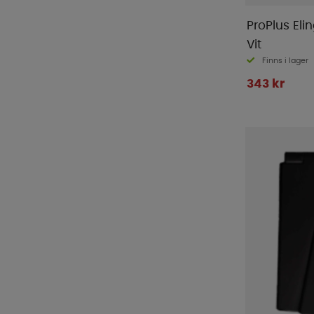
ProPlus El
Vit
Finns i lager
343 kr