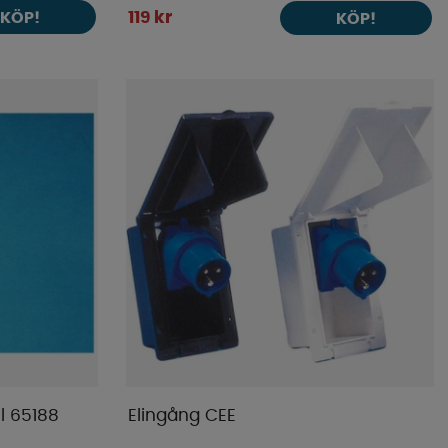
KÖP!
119 kr
KÖP!
ll 65188
Elingång CEE