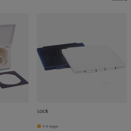
Mest populära
Butikens favoriter
Namn A-Ö
Namn Ö-A
Lägsta pris
Högsta pris
Varumärke
Publiceringsdatum
Lock
4-9 dagar