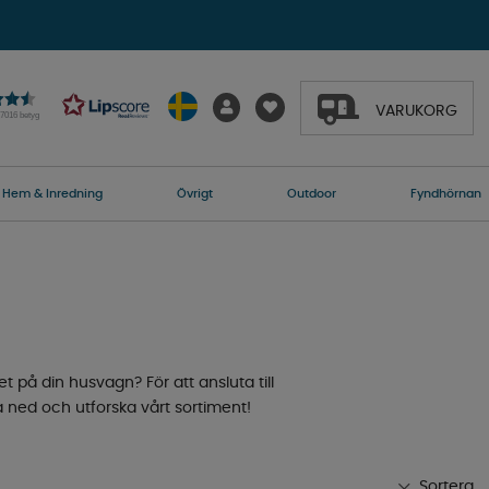
VARUKORG
27016 betyg
Hem & Inredning
Övrigt
Outdoor
Fyndhörnan
et på din husvagn? För att ansluta till
a ned och utforska vårt sortiment!
Sortera