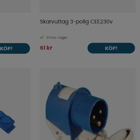
Skarvuttag 3-polig CEE230v
Finns i lager
61 kr
KÖP!
KÖP!