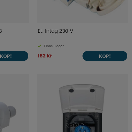
B
EL-Intag 230 V
Finns i lager
182 kr
KÖP!
KÖP!