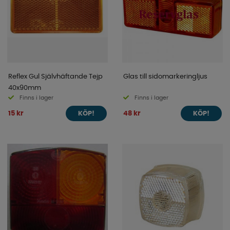
Reflex Gul Självhäftande Tejp
Glas till sidomarkeringljus
40x90mm
Finns i lager
Finns i lager
15 kr
48 kr
KÖP!
KÖP!