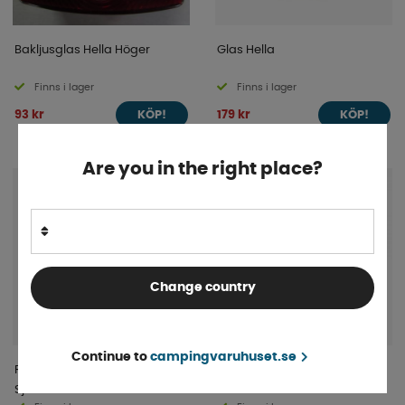
Bakljusglas Hella Höger
Glas Hella
Finns i lager
Finns i lager
93 kr
179 kr
KÖP!
KÖP!
Are you in the right place?
Change country
Continue to
campingvaruhuset.se
Reflex Röd 60mm
Reflex Gul 40*90mm
Självhäftande