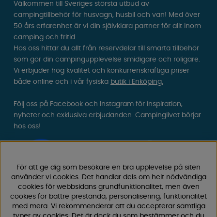
Välkommen till Sveriges största utbud av
campingtillbehör för husvagn, husbil och van! Med över
50 års erfarenhet är vi din självklara partner för allt inom
camping och fritid.
Hos oss hittar du allt från reservdelar till smarta tillbehör
som gör din campingupplevelse smidigare och roligare.
Vi erbjuder hög kvalitet och konkurrenskraftiga priser –
både online och i vår fysiska
butik i Enköping.
Följ oss på Facebook och Instagram för inspiration,
nyheter och exklusiva erbjudanden. Campinglivet börjar
hos oss!
För att ge dig som besökare en bra upplevelse på siten
använder vi cookies. Det handlar dels om helt nödvändiga
cookies för webbsidans grundfunktionalitet, men även
cookies för bättre prestanda, personalisering, funktionalitet
med mera. Vi rekommenderar att du accepterar samtliga
typer av cookies. Det är dock du som bestämmer och du