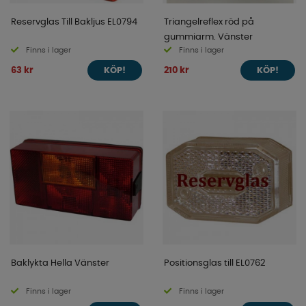
Reservglas Till Bakljus EL0794
Triangelreflex röd på
gummiarm. Vänster
Finns i lager
Finns i lager
63 kr
210 kr
KÖP!
KÖP!
Baklykta Hella Vänster
Positionsglas till EL0762
Finns i lager
Finns i lager