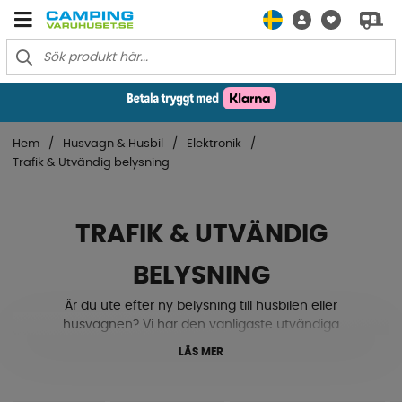
Hem
Husvagn & Husbil
Elektronik
Trafik & Utvändig belysning
TRAFIK & UTVÄNDIG
BELYSNING
Är du ute efter ny belysning till husbilen eller
husvagnen? Vi har den vanligaste utvändiga
belysningen som passar till de flesta märkena. Fick du
LÄS MER
nedslag på baklyktan efter senaste besiktningen eller
söker du efter en ny fin ytterlampa ovanför dörren? Då
har du kommit rätt, vi hjälper dig mer än gärna att hitta