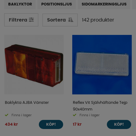
BAKLYKTOR
POSITIONSLJUS
SIDOMARKERINGSLJUS
på rätt belysning och om det är något du inte hittar kan
du kontakta oss så hjälper vi till.
Sortera
142 produkter
Filtrera
Baklykta AJBA Vänster
Reflex Vit Självhäftande Tejp
90x40mm
Finns i lager
Finns i lager
434 kr
17 kr
KÖP!
KÖP!