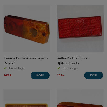
Reservglas Tvåkammarlykta
Reflex Röd 69x31,5cm
´Talmu´
Självhäftande
Finns i lager
Finns i lager
149 kr
19 kr
KÖP!
KÖP!