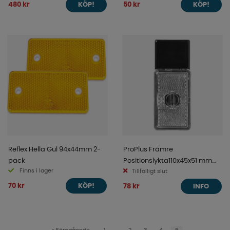
480 kr
50 kr
KÖP!
KÖP!
Reflex Hella Gul 94x44mm 2-
ProPlus Främre
pack
Positionslykta110x45x51 mm
Finns i lager
Vit
Tillfälligt slut
70 kr
78 kr
KÖP!
INFO
«
Föregående
1
..
2
3
4
5