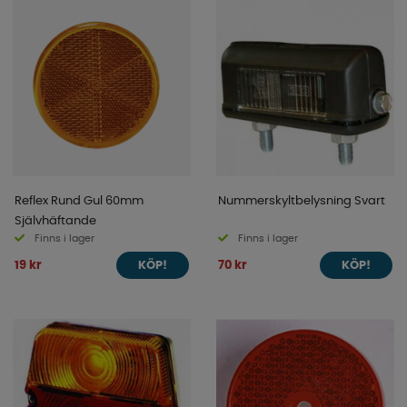
Reflex Rund Gul 60mm
Nummerskyltbelysning Svart
Självhäftande
Finns i lager
Finns i lager
19 kr
70 kr
KÖP!
KÖP!