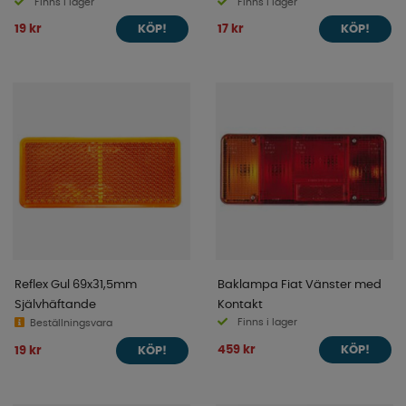
Finns i lager
Finns i lager
19 kr
17 kr
KÖP!
KÖP!
Reflex Gul 69x31,5mm
Baklampa Fiat Vänster med
Självhäftande
Kontakt
Finns i lager
Beställningsvara
459 kr
19 kr
KÖP!
KÖP!