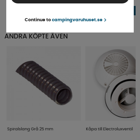
Finns i lager
Beställningsvara
129 kr
39 kr
KÖP!
Continue to
campingvaruhuset.se
ANDRA KÖPTE ÄVEN
Spiralslang Grå 25 mm
Kåpa till Electroluxventil