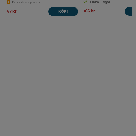
Finns i lager
Beställningsvara
166 kr
57 kr
KÖP!