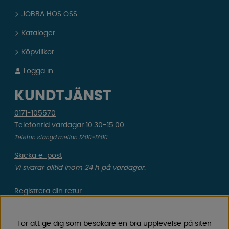
JOBBA HOS OSS
Kataloger
Köpvillkor
Logga in
KUNDTJÄNST
0171-105570
Telefontid vardagar 10:30-15:00
Telefon stängd mellan 12:00-13:00
Skicka e-post
Vi svarar alltid inom 24 h på vardagar.
Registrera din retur
Gäller ångrat köp & felbeställning.
För att ge dig som besökare en bra upplevelse på siten
Registrera din reklamation