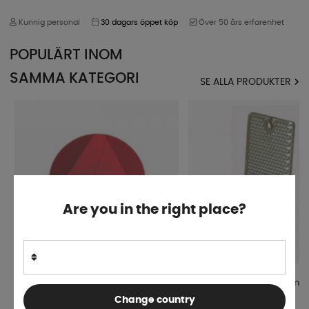
Kunnig personal
30 dagars öppet köp
Över 50 års erfarenhet
POPULÄRT INOM
SAMMA KATEGORI
SE ALLA PRODUKTER
Are you in the right place?
Reflex Jokon Rund Med Trekant För
Reflex Hella Vit 90x40mm
Husvagn Röd Ø155mm
Change country