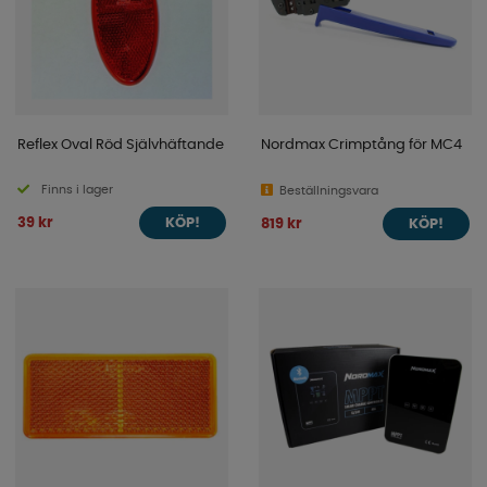
Reflex Oval Röd Självhäftande
Nordmax Crimptång för MC4
Finns i lager
Beställningsvara
39 kr
819 kr
KÖP!
KÖP!