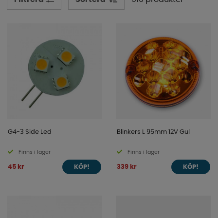
synas i trafiken. Spana runt bland våra kategorier så
hittar du säkert på det du söker, om inte så är det bara
att kontakta oss så hjälper vi mer än gärna till.
G4-3 Side Led
Blinkers L 95mm 12V Gul
Finns i lager
Finns i lager
45 kr
339 kr
KÖP!
KÖP!