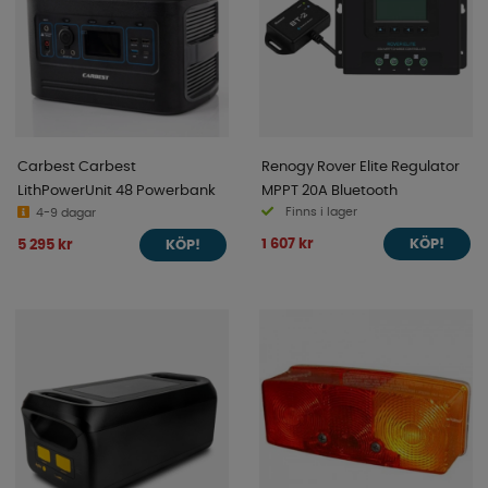
Carbest Carbest
Renogy Rover Elite Regulator
LithPowerUnit 48 Powerbank
MPPT 20A Bluetooth
Finns i lager
4-9 dagar
1 607 kr
5 295 kr
KÖP!
KÖP!