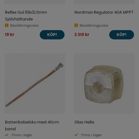
Reflex Gul 69x31,5mm
Nordmax Regulator 40A MPPT
Självhäftande
Beställningsvara
Beställningsvara
19 kr
2 310 kr
KÖP!
KÖP!
Batterikabelsko med 40cm
Glas Hella
band
Finns i lager
Finns i lager