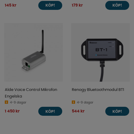
145 kr
179 kr
KÖP!
KÖP!
Alde Voice Control Mikrofon
Renogy Bluetoothmodul BT1
Engelska
4-9 dagar
4-9 dagar
1 450 kr
544 kr
KÖP!
KÖP!