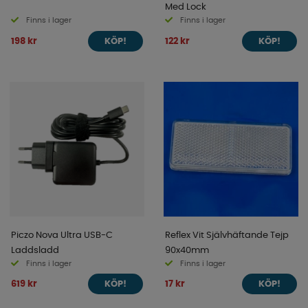
Med Lock
Finns i lager
Finns i lager
198 kr
122 kr
KÖP!
KÖP!
Piczo Nova Ultra USB-C
Reflex Vit Självhäftande Tejp
Laddsladd
90x40mm
Finns i lager
Finns i lager
619 kr
17 kr
KÖP!
KÖP!