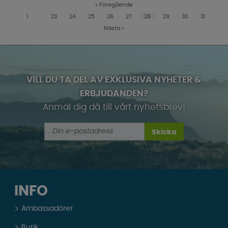
«
Föregående
1
..
23
24
25
26
27
28
29
30
31
Nästa
»
VILL DU TA DEL AV EXKLUSIVA NYHETER &
ERBJUDANDEN?
Anmäl dig då till vårt nyhetsbrev!
Skicka
INFO
Ambassadörer
Butik