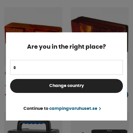
Are you in the right place?
Glas till sidomarkeringljus
Baklykta AJBA Vänster
Change country
Finns i lager
Finns i lager
48 kr
434 kr
KÖP!
KÖP!
Continue to
campingvaruhuset.se