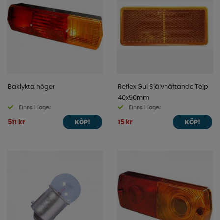
Baklykta höger
Reflex Gul Självhäftande Tejp
40x90mm
Finns i lager
Finns i lager
511 kr
15 kr
KÖP!
KÖP!