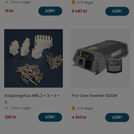
Finns i lager
4-9 dagar
19 kr
5 487 kr
KÖP!
KÖP!
Kopplingshus MNL 2 + 3 + 4 +
Pro-User Inverter 1000W
5
Finns i lager
4-9 dagar
226 kr
4 910 kr
KÖP!
KÖP!