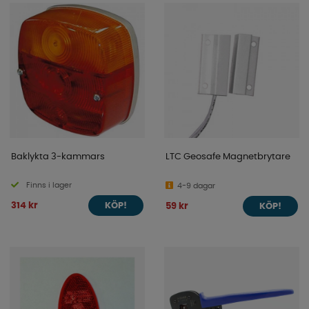
Baklykta 3-kammars
LTC Geosafe Magnetbrytare
Finns i lager
4-9 dagar
314 kr
59 kr
KÖP!
KÖP!