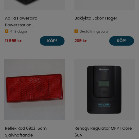
Aqiila Powerbird
Baklykta Jokon Höger
Powerstation
Expansionspaket S2500E
4-9 dagar
Beställningsvara
11 999 kr
269 kr
KÖP!
KÖP!
Reflex Röd 69x31,5cm
Renogy Regulator MPPT Core
Självhäftande
60A