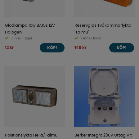
Glödlampa 10w BA15s 12V
Reservglas Tvåkammarlykta
Halogen
´Talmu´
Finns i lager
Finns i lager
12 kr
149 kr
KÖP!
KÖP!
Positionslykta Hella/Talmu
Berker Integro 230V Uttag Vit