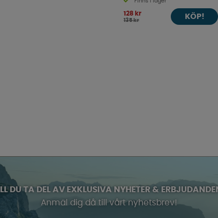
Finns i lager
128 kr
KÖP!
135 kr
ILL DU TA DEL AV EXKLUSIVA NYHETER & ERBJUDANDE
Anmäl dig då till vårt nyhetsbrev!