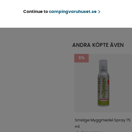
Continue to
campingvaruhuset.se
4-9 dagar
KÖP!
174 kr
ANDRA KÖPTE ÄVEN
5%
Smidge Myggmedel Spray 75
ml