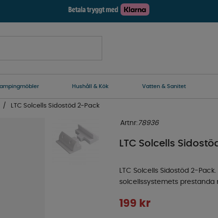
ampingmöbler
Hushåll & Kök
Vatten & Sanitet
LTC Solcells Sidostöd 2-Pack
Artnr:
78936
LTC Solcells Sidost
LTC Solcells Sidostöd 2-Pack. 
solcellssystemets prestanda m
199
kr