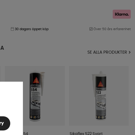
30 dagars öppet köp
Över 50 års erfarenhet
MA
SE ALLA PRODUKTER
ry
Sikaflex 554
Sikaflex 522 Svart