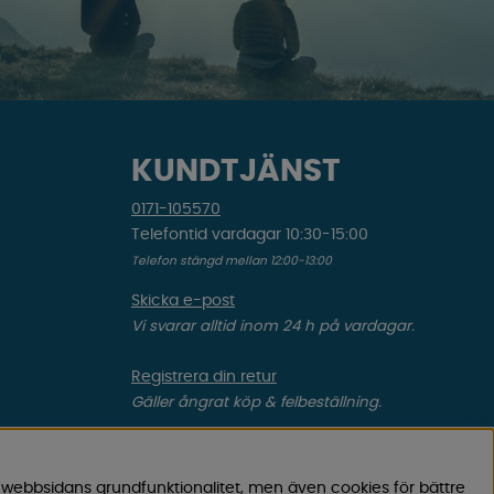
KUNDTJÄNST
0171-105570
Telefontid vardagar 10:30-15:00
Telefon stängd mellan 12:00-13:00
Skicka e-post
Vi svarar alltid inom 24 h på vardagar.
Registrera din retur
Gäller ångrat köp & felbeställning.
Registrera din reklamation
Gäller defekt vara, transportskada etc.
 webbsidans grundfunktionalitet, men även cookies för bättre