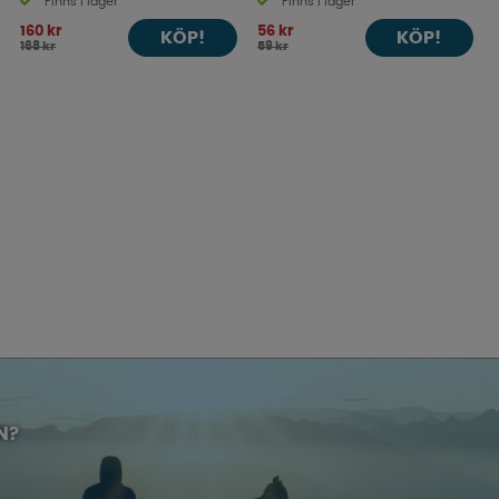
Finns i lager
Finns i lager
160 kr
56 kr
KÖP!
KÖP!
168 kr
59 kr
N?