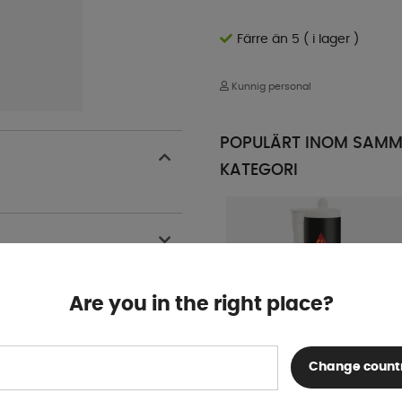
Färre än 5 ( i lager )
Kunnig personal
POPULÄRT INOM SAM
KATEGORI
Are you in the right place?
Change count
Sikaflex 522 Vit