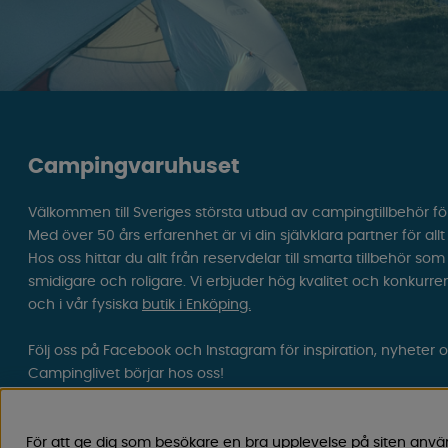
Campingvaruhuset
Välkommen till Sveriges största utbud av campingtillbehör fö
Med över 50 års erfarenhet är vi din självklara partner för all
Hos oss hittar du allt från reservdelar till smarta tillbehör 
smidigare och roligare. Vi erbjuder hög kvalitet och konkurre
och i vår fysiska
butik i Enköping.
Följ oss på Facebook och Instagram för inspiration, nyheter 
Campinglivet börjar hos oss!
För att ge dig som besökare en bra upplevelse på siten anvä