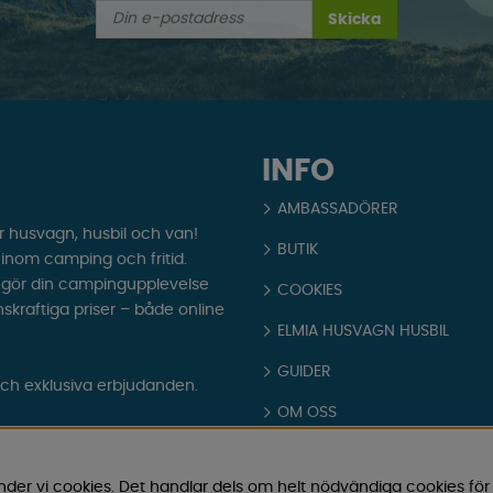
Skicka
INFO
AMBASSADÖRER
r husvagn, husbil och van!
BUTIK
t inom camping och fritid.
som gör din campingupplevelse
COOKIES
nskraftiga priser – både online
ELMIA HUSVAGN HUSBIL
GUIDER
och exklusiva erbjudanden.
OM OSS
PARTNERS
nder vi cookies. Det handlar dels om helt nödvändiga cookies för