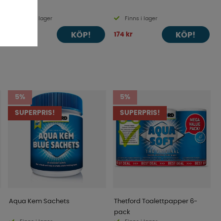
Finns i lager
Finns i lager
KÖP!
KÖP!
273 kr
174 kr
5%
5%
SUPERPRIS!
SUPERPRIS!
Aqua Kem Sachets
Thetford Toalettpapper 6-
pack