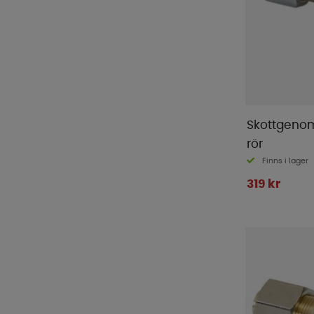
Skottgeno
rör
Finns i lager
319 kr