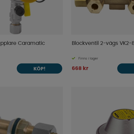
pplare Caramatic
Blockventil 2-vägs VK2
Finns i lager
668 kr
KÖP!