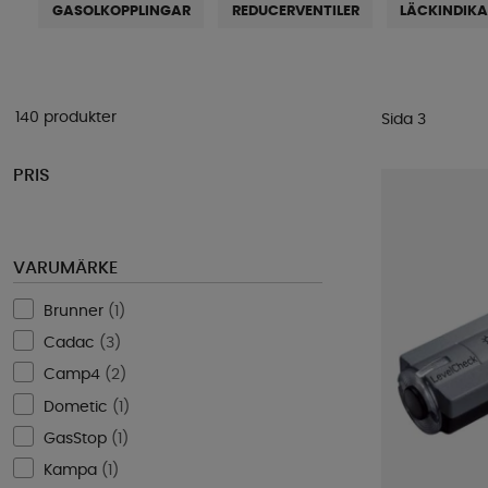
GASOLKOPPLINGAR
REDUCERVENTILER
LÄCKINDIK
140 produkter
Sida 3
PRIS
VARUMÄRKE
Brunner
(
1
)
Cadac
(
3
)
Camp4
(
2
)
Dometic
(
1
)
GasStop
(
1
)
Kampa
(
1
)