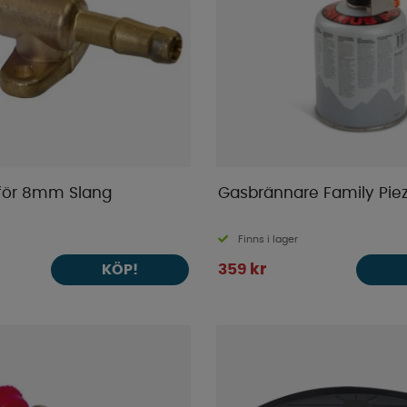
för 8mm Slang
Gasbrännare Family Pie
Finns i lager
359 kr
KÖP!