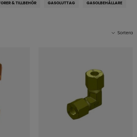
ORER & TILLBEHÖR
GASOLUTTAG
GASOLBEHÅLLARE
Sortera
Mest populära
Butikens favoriter
Namn A-Ö
Namn Ö-A
Lägsta pris
Högsta pris
Varumärke
Publiceringsdatum