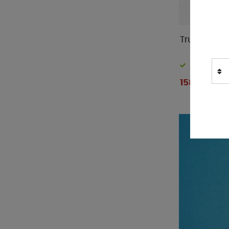
Truma Vink
Finns i lager
158 kr