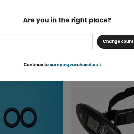
Are you in the right place?
elkoppling
Glykolkudde till Alde
läckagetestare.
Finns i lager
Change count
53 kr
KÖP!
Continue to
campingvaruhuset.se