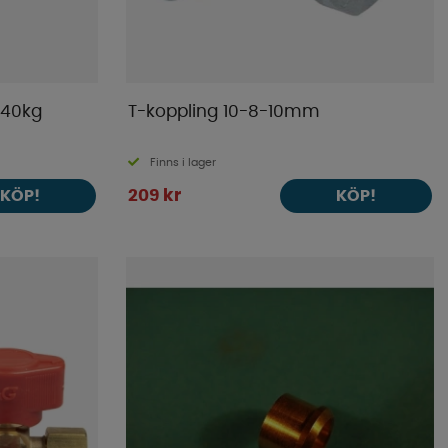
 40kg
T-koppling 10-8-10mm
Finns i lager
209 kr
KÖP!
KÖP!