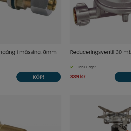
mgång i mässing, 8mm
Reduceringsventil 30 m
Finns i lager
339 kr
KÖP!