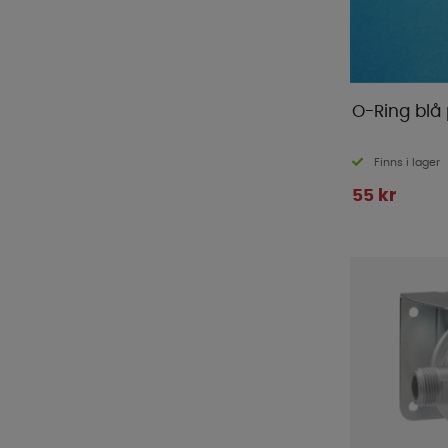
O-Ring blå
Finns i lager
55 kr