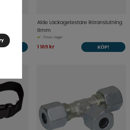
Alde Läckagetestare Röranslutning
8mm
Finns i lager
ry
1 169 kr
KÖP!
KÖP!