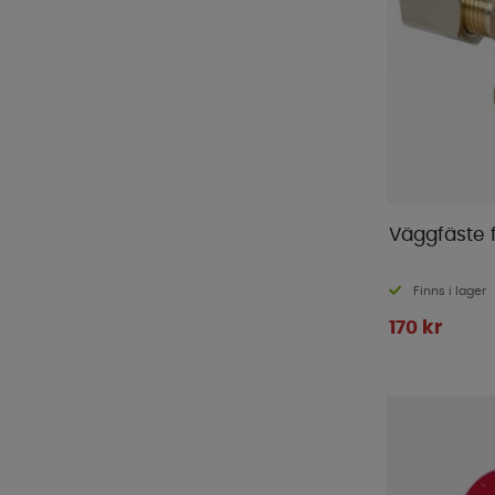
Väggfäste 
Finns i lager
170 kr