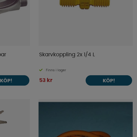
bar
Skarvkoppling 2x 1/4 L
Finns i lager
53 kr
KÖP!
KÖP!