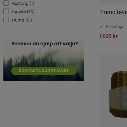
Mustang
(
1
)
Sunwind
(
3
)
Truma Leve
Truma
(
13
)
Finns i lager
1 039 kr
Behöver du hjälp att välja?
KONTAKTA KUNDTJÄNST