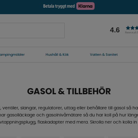
4.6
Baserat på 
ampingmöbler
Hushåll & Kök
Vatten & Sanitet
GASOL & TILLBEHÖR
ventiler, slangar, regulatorer, uttag eller behållare till gasol så har 
ar gasolläckage och gasolnivåmätare så du har koll på hur länge 
vtappningsplugg, flaskadapter med mera. Skrolla ner och kolla in