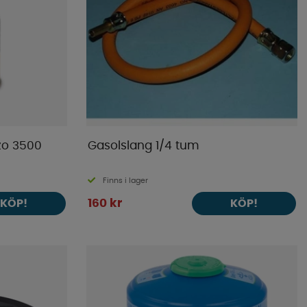
zo 3500
Gasolslang 1/4 tum
Finns i lager
160 kr
KÖP!
KÖP!