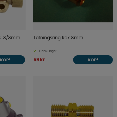
-8. 8/8mm
Tätningsring Rak 8mm
Finns i lager
59 kr
KÖP!
KÖP!