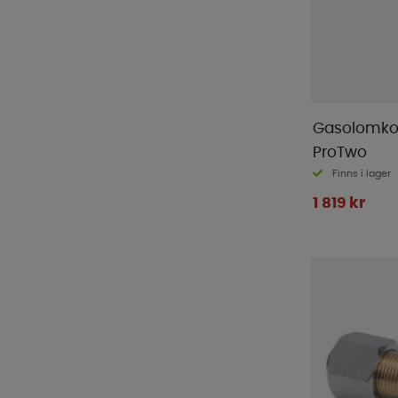
Gasolomko
ProTwo
Finns i lager
1 819 kr