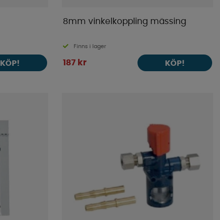
8mm vinkelkoppling mässing
Finns i lager
187 kr
KÖP!
KÖP!