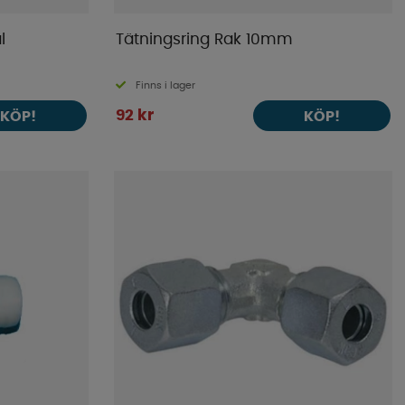
l
Tätningsring Rak 10mm
Finns i lager
92 kr
KÖP!
KÖP!