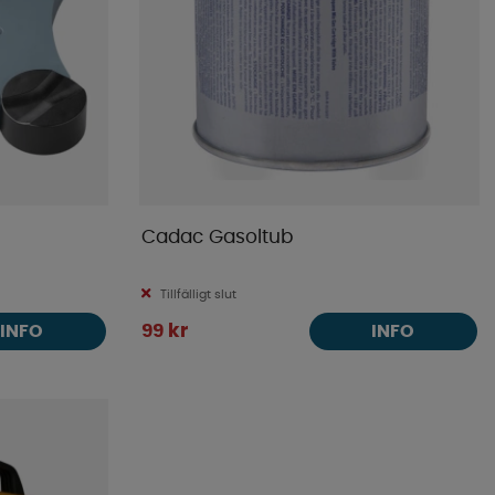
Cadac Gasoltub
Tillfälligt slut
99 kr
INFO
INFO