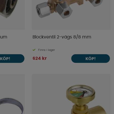
 tum
Blockventil 2-vägs 8/8 mm
Finns i lager
624 kr
KÖP!
KÖP!