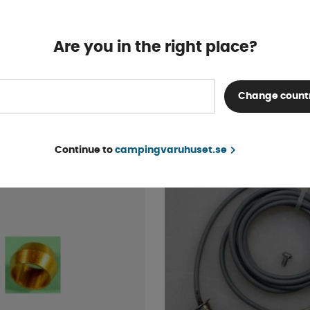
Are you in the right place?
Tätningsmutter
Tankanslutning Nylon 
Finns i lager
Change count
92 kr
KÖP!
Continue to
campingvaruhuset.se