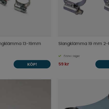
ngklämma 13-19mm
Slangklämma 19 mm 2-
Finns i lager
59 kr
KÖP!