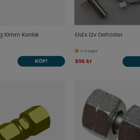
ng 10mm Konisk
EisEx 12v Defroster
4-9 dagar
KÖP!
896 kr