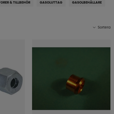
ORER & TILLBEHÖR
GASOLUTTAG
GASOLBEHÅLLARE
Sortera
Mest populära
Butikens favoriter
Namn A-Ö
Namn Ö-A
Lägsta pris
Högsta pris
Varumärke
Publiceringsdatum