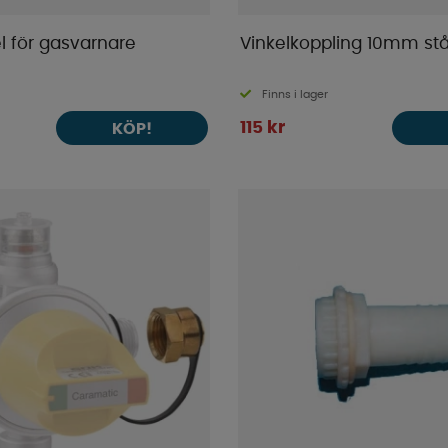
l för gasvarnare
Vinkelkoppling 10mm stå
Finns i lager
115 kr
KÖP!