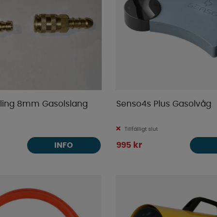
ling 8mm Gasolslang
Senso4s Plus Gasolvåg
Tillfälligt slut
995 kr
INFO