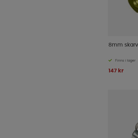
8mm skarv
Finns i lager
147 kr