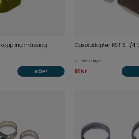
koppling mässing
Gasoladapter RST 8, 1/4
Finns i lager
81 kr
KÖP!