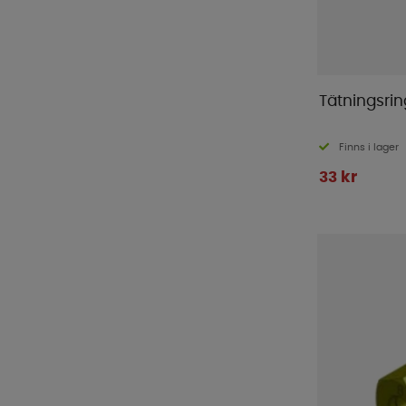
Tätningsri
Finns i lager
33 kr