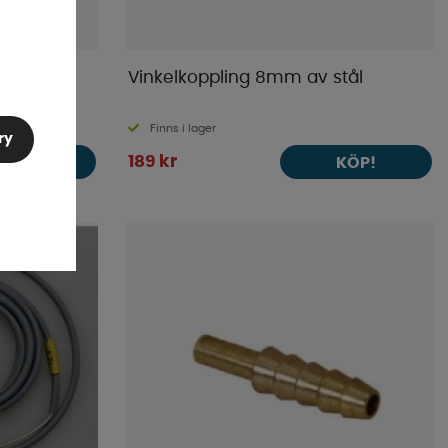
20 mm
Vinkelkoppling 8mm av stål
Finns i lager
ry
189 kr
KÖP!
KÖP!