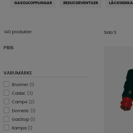
GASOLKOPPLINGAR
REDUCERVENTILER
LÄCKINDIK
140 produkter
Sida 5
PRIS
VARUMÄRKE
Brunner
(
1
)
Cadac
(
3
)
Camp4
(
2
)
Dometic
(
1
)
GasStop
(
1
)
Kampa
(
1
)