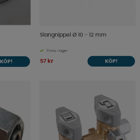
Slangnippel Ø 10 - 12 mm
Finns i lager
57 kr
KÖP!
KÖP!