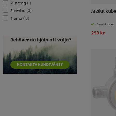
Mustang
(
1
)
Sunwind
(
3
)
Anslut.kabe
Truma
(
13
)
Finns i lager
298 kr
Behöver du hjälp att välja?
KONTAKTA KUNDTJÄNST