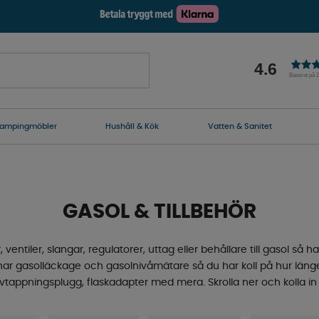
4.6
Baserat på 
ampingmöbler
Hushåll & Kök
Vatten & Sanitet
GASOL & TILLBEHÖR
ventiler, slangar, regulatorer, uttag eller behållare till gasol så har 
ar gasolläckage och gasolnivåmätare så du har koll på hur länge 
vtappningsplugg, flaskadapter med mera. Skrolla ner och kolla in