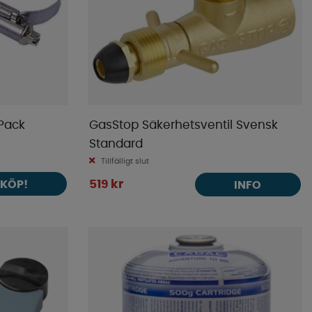
Pack
GasStop Säkerhetsventil Svensk
Standard
Tillfälligt slut
KÖP!
519 kr
INFO