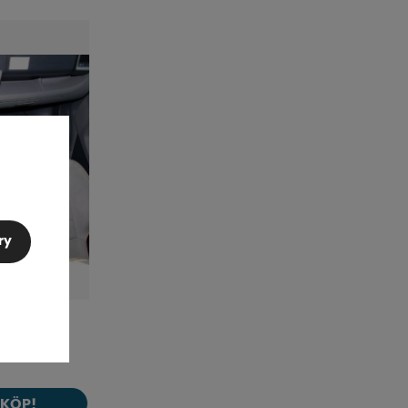
Mest populära
Butikens favoriter
Namn A-Ö
Namn Ö-A
Lägsta pris
Högsta pris
Varumärke
Publiceringsdatum
ry
2-06
KÖP!