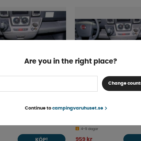
Are you in the right place?
Change count
Continue to
campingvaruhuset.se
pematta Basic
Carbest Kupematta Plus
xer/Jumper 02-06
Ducato/Boxer/Jumper 0
4-9 dagar
959 kr
KÖP!