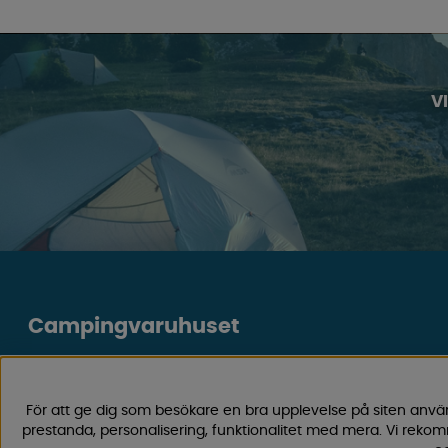
V
Campingvaruhuset
Välkommen till Sveriges största utbud av campingtillbehör fö
Med över 50 års erfarenhet är vi din självklara partner för all
För att ge dig som besökare en bra upplevelse på siten anvä
Hos oss hittar du allt från reservdelar till smarta tillbehör 
prestanda, personalisering, funktionalitet med mera. Vi rek
smidigare och roligare. Vi erbjuder hög kvalitet och konkurre