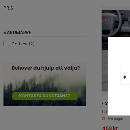
PRIS
VARUMÄRKE
Carbest
(
2
)
Behöver du hjälp att välja?
KONTAKTA KUNDTJÄNST
Carbest Ku
Ducato/Bo
4-9 dagar
459 kr