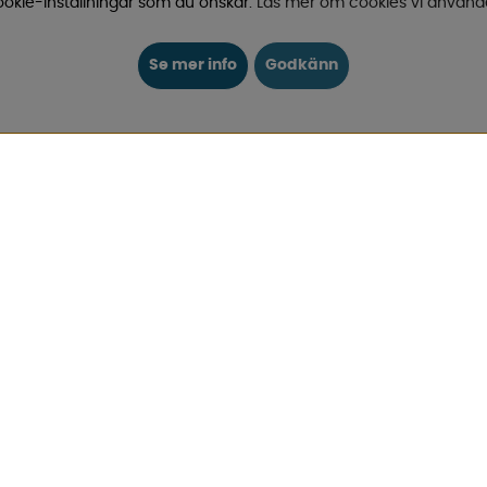
okie-inställningar som du önskar.
Läs mer om cookies vi använd
ELMIA HUSVAGN HUSBIL
GUIDER
Se mer info
Godkänn
och exklusiva erbjudanden.
OM OSS
PARTNERS
PRESENTKORT
VAD TYCKER VÅRA KUNDER 
FAQ - VANLIGA FRÅGOR
JOBBA HOS OSS
KATALOGER
KÖPVILLKOR
Logga in