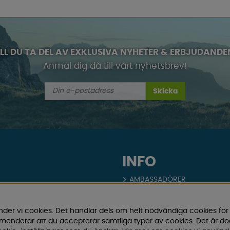
ILL DU TA DEL AV EXKLUSIVA NYHETER & ERBJUDANDE
Anmäl dig då till vårt nyhetsbrev!
Skicka
INFO
AMBASSADÖRER
r husvagn, husbil och van!
BUTIK
t inom camping och fritid.
nder vi cookies. Det handlar dels om helt nödvändiga cookies för
som gör din campingupplevelse
COOKIES
ommenderar att du accepterar samtliga typer av cookies. Det är d
nskraftiga priser – både online