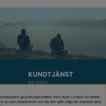
N?
KUNDTJÄNST
0171-105570
Telefontid vardagar 10:30-15:00
Telefon stängd mellan 12:00-13:00
 webbsidans grundfunktionalitet, men även cookies för bättre
ock du som bestämmer och du kan själv välja att anpassa dina
Skicka e-post