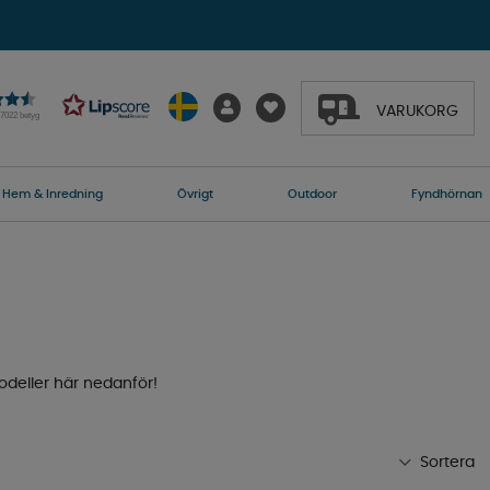
VARUKORG
27022 betyg
Hem & Inredning
Övrigt
Outdoor
Fyndhörnan
odeller här nedanför!
Sortera