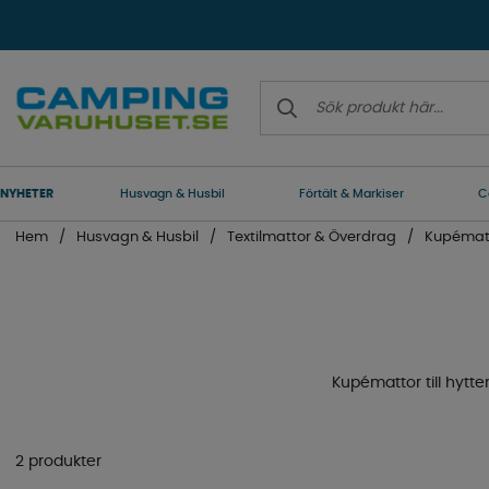
NYHETER
Husvagn & Husbil
Förtält & Markiser
C
Hem
Husvagn & Husbil
Textilmattor & Överdrag
Kupémat
Kupémattor till hytt
2 produkter